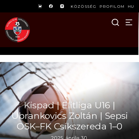
KÖZÖSSÉG
PROFILOM
HU
Kispad | Elitliga U16 |
Ubrankovics Zoltán | Sepsi
OSK–FK Csíkszereda 1–0
2025. április 30.