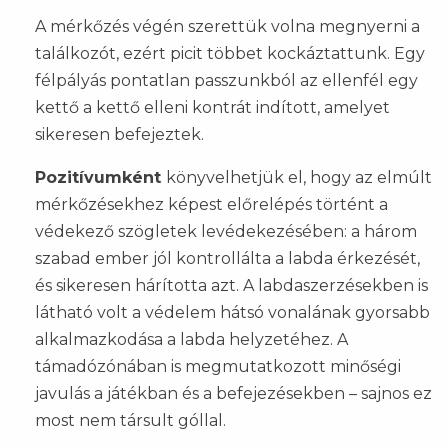
A mérkőzés végén szerettük volna megnyerni a
találkozót, ezért picit többet kockáztattunk. Egy
félpályás pontatlan passzunkból az ellenfél egy
kettő a kettő elleni kontrát indított, amelyet
sikeresen befejeztek.
Pozitívumként
könyvelhetjük el, hogy az elmúlt
mérkőzésekhez képest előrelépés történt a
védekező szögletek levédekezésében: a három
szabad ember jól kontrollálta a labda érkezését,
és sikeresen hárította azt. A labdaszerzésekben is
látható volt a védelem hátsó vonalának gyorsabb
alkalmazkodása a labda helyzetéhez. A
támadózónában is megmutatkozott minőségi
javulás a játékban és a befejezésekben – sajnos ez
most nem társult góllal.