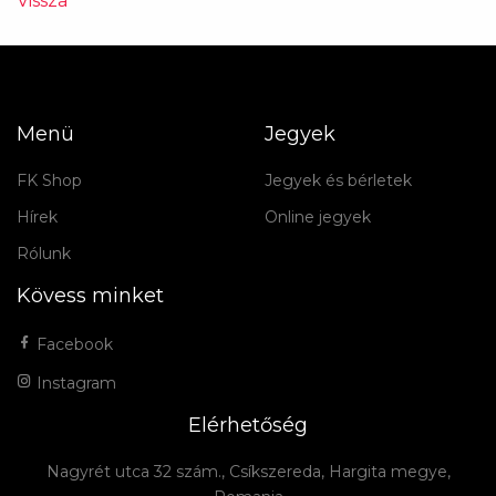
Vissza
Menü
Jegyek
FK Shop
Jegyek és bérletek
Hírek
Online jegyek
Rólunk
Kövess minket
Facebook
Instagram
Elérhetőség
Nagyrét utca 32 szám., Csíkszereda, Hargita megye,