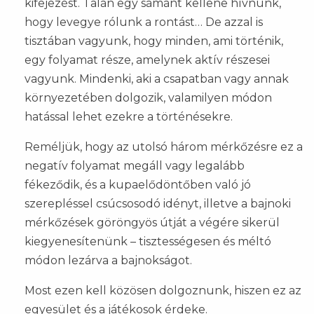
kifejezést. Talán egy sámánt kellene hívnunk,
hogy levegye rólunk a rontást… De azzal is
tisztában vagyunk, hogy minden, ami történik,
egy folyamat része, amelynek aktív részesei
vagyunk. Mindenki, aki a csapatban vagy annak
környezetében dolgozik, valamilyen módon
hatással lehet ezekre a történésekre.
Reméljük, hogy az utolsó három mérkőzésre ez a
negatív folyamat megáll vagy legalább
fékeződik, és a kupaelődöntőben való jó
szerepléssel csúcsosodó idényt, illetve a bajnoki
mérkőzések göröngyös útját a végére sikerül
kiegyenesítenünk – tisztességesen és méltó
módon lezárva a bajnokságot.
Most ezen kell közösen dolgoznunk, hiszen ez az
egyesület és a játékosok érdeke.