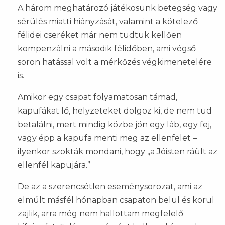
A három meghatározó játékosunk betegség vagy
sérülés miatti hiányzását, valamint a kötelező
félidei cseréket már nem tudtuk kellően
kompenzálni a második félidőben, ami végső
soron hatással volt a mérkőzés végkimenetelére
is.
Amikor egy csapat folyamatosan támad,
kapufákat lő, helyzeteket dolgoz ki, de nem tud
betalálni, mert mindig közbe jön egy láb, egy fej,
vagy épp a kapufa menti meg az ellenfelet –
ilyenkor szokták mondani, hogy „a Jóisten ráült az
ellenfél kapujára.”
De az a szerencsétlen eseménysorozat, ami az
elmúlt másfél hónapban csapaton belül és körül
zajlik, arra még nem hallottam megfelelő