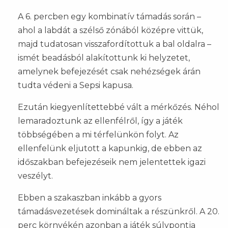
A 6. percben egy kombinatív támadás során –
ahol a labdát a szélső zónából középre vittük,
majd tudatosan visszafordítottuk a bal oldalra –
ismét beadásból alakítottunk ki helyzetet,
amelynek befejezését csak nehézségek árán
tudta védeni a Sepsi kapusa.
Ezután kiegyenlítettebbé vált a mérkőzés. Néhol
lemaradoztunk az ellenfélről, így a játék
többségében a mi térfelünkön folyt. Az
ellenfelünk eljutott a kapunkig, de ebben az
időszakban befejezéseik nem jelentettek igazi
veszélyt.
Ebben a szakaszban inkább a gyors
támadásvezetések domináltak a részünkről. A 20.
perc környékén azonban a játék súlypontja