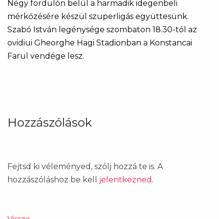
Négy fordulón belül a harmadik idegenbeli
mérkőzésére készül szuperligás együttesünk.
Szabó István legénysége szombaton 18.30-tól az
ovidiui Gheorghe Hagi Stadionban a Konstancai
Farul vendége lesz.
Hozzászólások
Fejtsd ki véleményed, szólj hozzá te is. A
hozzászóláshoz be kell
jelentkezned
.