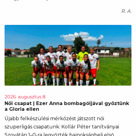
R. A.
2026. augusztus 8.
Női csapat | Ezer Anna bombagóljával győztünk
a Gloria ellen
Újabb felkészülési mérkőzést játszott női
szuperligás csapatunk: Kollár Péter tanítványai
Szovátán 1–0-ra legyőzték bajnokságbeli első