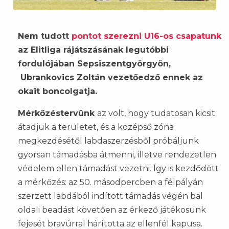
Nem tudott
pontot szerezni U16-os csapatunk
az Elitliga rájátszásának legutóbbi
fordulójában Sepsiszentgyörgyön,
Ubrankovics Zoltán vezetőedző ennek az
okait boncolgatja.
Mérkőzéstervünk
az volt, hogy tudatosan kicsit
átadjuk a területet, és a középső zóna
megkezdésétől labdaszerzésből próbáljunk
gyorsan támadásba átmenni, illetve rendezetlen
védelem ellen támadást vezetni. Így is kezdődött
a mérkőzés: az 50. másodpercben a félpályán
szerzett labdából indított támadás végén bal
oldali beadást követően az érkező játékosunk
fejesét bravúrral hárította az ellenfél kapusa.