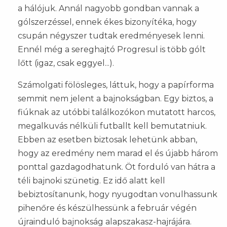
a hálójuk. Annál nagyobb gondban vannak a
gólszerzéssel, ennek ékes bizonyítéka, hogy
csupán négyszer tudtak eredményesek lenni.
Ennél még a sereghajtó Progresul is több gólt
lőtt (igaz, csak eggyel...).
Számolgati fölösleges, láttuk, hogy a papírforma
semmit nem jelent a bajnokságban. Egy biztos, a
fiúknak az utóbbi találkozókon mutatott harcos,
megalkuvás nélküli futballt kell bemutatniuk.
Ebben az esetben biztosak lehetünk abban,
hogy az eredmény nem marad el és újabb három
ponttal gazdagodhatunk. Öt forduló van hátra a
téli bajnoki szünetig. Ez idő alatt kell
bebiztosítanunk, hogy nyugodtan vonulhassunk
pihenőre és készülhessünk a február végén
újrainduló bajnokság alapszakasz-hajrájára.