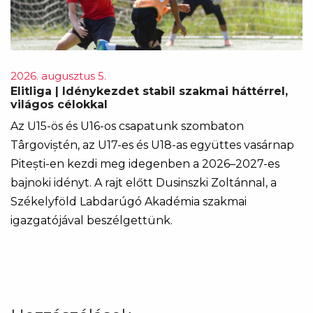
2026. augusztus 5.
Elitliga | Idénykezdet stabil szakmai háttérrel,
világos célokkal
Az U15-ös és U16-os csapatunk szombaton
Târgoviștén, az U17-es és U18-as együttes vasárnap
Pitești-en kezdi meg idegenben a 2026–2027-es
bajnoki idényt. A rajt előtt Dusinszki Zoltánnal, a
Székelyföld Labdarúgó Akadémia szakmai
igazgatójával beszélgettünk.