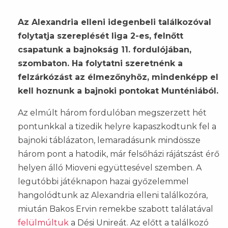
Az Alexandria elleni idegenbeli találkozóval
folytatja szereplését liga 2-es, felnőtt
csapatunk a bajnokság 11. fordulójában,
szombaton. Ha folytatni szeretnénk a
felzárkózást az élmezőnyhöz, mindenképp el
kell hoznunk a bajnoki pontokat Munténiából.
Az elmúlt három fordulóban megszerzett hét
pontunkkal a tizedik helyre kapaszkodtunk fel a
bajnoki táblázaton, lemaradásunk mindössze
három pont a hatodik, már felsőházi rájátszást érő
helyen álló Mioveni együttesével szemben. A
legutóbbi játéknapon hazai győzelemmel
hangolódtunk az Alexandria elleni találkozóra,
miután Bakos Ervin remekbe szabott találatával
felülmúltuk
a Dési Unireát. Az előtt a találkozó