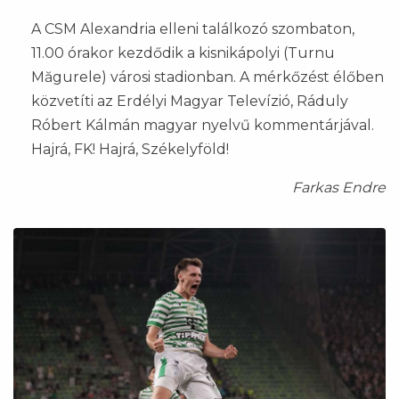
A CSM Alexandria elleni találkozó szombaton,
11.00 órakor kezdődik a kisnikápolyi (Turnu
Măgurele) városi stadionban. A mérkőzést élőben
közvetíti az Erdélyi Magyar Televízió, Ráduly
Róbert Kálmán magyar nyelvű kommentárjával.
Hajrá, FK! Hajrá, Székelyföld!
Farkas Endre