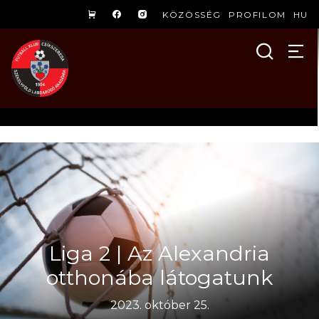
KÖZÖSSÉG
PROFILOM
HU
Liga 2 | Az Alexandria
otthonába látogatunk
2023. október 25.