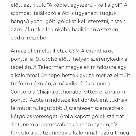
előtt azt írtuk: "A képlet egyszerű - kell a gól!". A
szombati találkozó előtt is ugyanezt tudjuk
hangsúlyozni, gólt, gólokat kell szerezni, hiszen
ezzel állunk a leginkább hadilábon a szezon
eddigi részében.
Ami az ellenfelet illeti, a CSM Alexandria öt
ponttal a 19., utolsó előtti helyen szerénykedik a
tabellán. A Teleorman megyeiek mindössze egy
alkalommal ünnepelhettek győzelmet az elmúlt
tíz forduló során, a második játéknapon a
Concordia Chiajna otthonából vitték el a három
pontot. Azóta mindössze két döntetlent tudnak
felmutatni, legutóbb Újszentesen szenvedtek
kétgólos vereséget. Ami a kapott gólok számát
illeti, nem a legrosszabbak a mezőnyben, tíz
forduló alatt tizennégy alkalommal rezdült meg