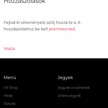
Hozzászólások
Fejtsd ki véleményed, szólj hozzá te is. A
hozzászóláshoz be kell
jelentkezned
.
Vissza
Menü
Jegyek
FK Shop
Jegyek és bérletek
Hírek
Online jegyek
Rólunk