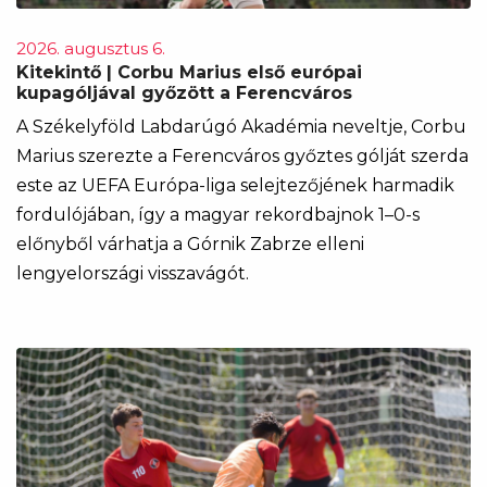
2026. augusztus 6.
Kitekintő | Corbu Marius első európai
kupagóljával győzött a Ferencváros
A Székelyföld Labdarúgó Akadémia neveltje, Corbu
Marius szerezte a Ferencváros győztes gólját szerda
este az UEFA Európa-liga selejtezőjének harmadik
fordulójában, így a magyar rekordbajnok 1–0-s
előnyből várhatja a Górnik Zabrze elleni
lengyelországi visszavágót.