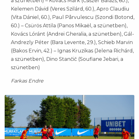
a szünetben) – Kovács Márk (Csiszer Balázs, 60.),
Kelemen Dávid (Veres Szilárd, 60.), Apro Claudiu
(Vita Dániel, 60.), Paul Pârvulescu (Szondi Botond,
60.) – Csürös Attila (Panos Mikaël, a szünetben),
Kovács Lóránt (Andrei Gheralia, a szünetben), Gál-
Andrezly Péter (Bara Levente, 29.), Schieb Marvin
(Bakos Ervin, 42.) – Ignas Kruzikas (Jelena Richárd,
a szünetben), Dino Stančič (Soufiane Jebari, a
szünetben)
Farkas Endre