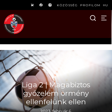
KÖZÖSSÉG
PROFILOM
HU
Liga 2 | Magabiztos
győzelem örmény
ellenfelünk ellen
2023. február 6.