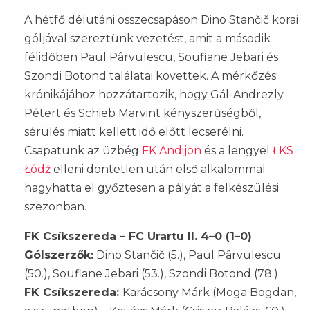
A hétfő délutáni összecsapáson Dino Stančič korai
góljával szereztünk vezetést, amit a második
félidőben Paul Pârvulescu, Soufiane Jebari és
Szondi Botond találatai követtek. A mérkőzés
krónikájához hozzátartozik, hogy Gál-Andrezly
Pétert és Schieb Marvint kényszerűségből,
sérülés miatt kellett idő előtt lecserélni.
Csapatunk az üzbég
FK Andijon
és a lengyel
ŁKS
Łódź
elleni döntetlen után első alkalommal
hagyhatta el győztesen a pályát a felkészülési
szezonban.
FK Csíkszereda – FC Urartu II. 4–0 (1–0)
Gólszerzők:
Dino Stančič (5.), Paul Pârvulescu
(50.), Soufiane Jebari (53.), Szondi Botond (78.)
FK Csíkszereda:
Karácsony Márk (Moga Bogdan,