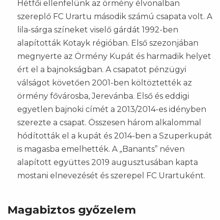
Hétfői ellenfelünk az örmény élvonalban
szereplő FC Urartu második számú csapata volt. A
lila-sárga színeket viselő gárdát 1992-ben
alapították Kotayk régióban. Első szezonjában
megnyerte az Örmény Kupát és harmadik helyet
ért el a bajnokságban. A csapatot pénzügyi
válságot követően 2001-ben költöztették az
örmény fővárosba, Jerevánba. Első és eddigi
egyetlen bajnoki címét a 2013/2014-es idényben
szerezte a csapat. Összesen három alkalommal
hódították el a kupát és 2014-ben a Szuperkupát
is magasba emelhették. A „Banants” néven
alapított együttes 2019 augusztusában kapta
mostani elnevezését és szerepel FC Urartuként.
Magabiztos győzelem