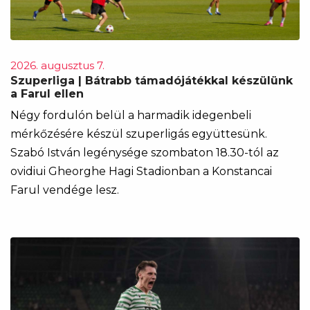
2026. augusztus 7.
Szuperliga | Bátrabb támadójátékkal készülünk
a Farul ellen
Négy fordulón belül a harmadik idegenbeli
mérkőzésére készül szuperligás együttesünk.
Szabó István legénysége szombaton 18.30-tól az
ovidiui Gheorghe Hagi Stadionban a Konstancai
Farul vendége lesz.