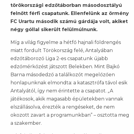
törökországi edzőtáborban másodosztályú
felnőtt férfi csapatunk. Ellenfelünk az örmény
FC Urartu második számú gárdája volt, akiket
négy góllal sikerült felülmúlnunk.
Míg a világ figyelme a hétfő hajnali földrengés
miatt fordult Törökország felé, Antalyában
edzőtáborozó Liga 2-es csapatunk újabb
edzőmérkőzést játszott Belekben. Mint Bajkó
Barna másodedző a találkozót megelőzően
honlapunknak elmondta: a katasztrófa távol esik
Antalyától, így nem érintette a csapatot. „A
játékosok, akik magasabb épületekben vannak
elszállásolva, érezték a rengéseket, de nem
okozott zavart a programunkban” – osztotta meg
a szakember.