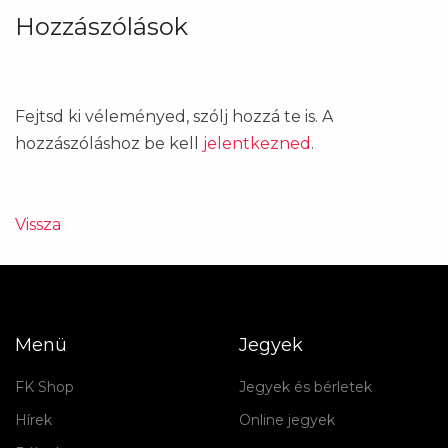
Hozzászólások
Fejtsd ki véleményed, szólj hozzá te is. A
hozzászóláshoz be kell
jelentkezned
.
Vissza
Menü
Jegyek
FK Shop
Jegyek és bérletek
Hírek
Online jegyek