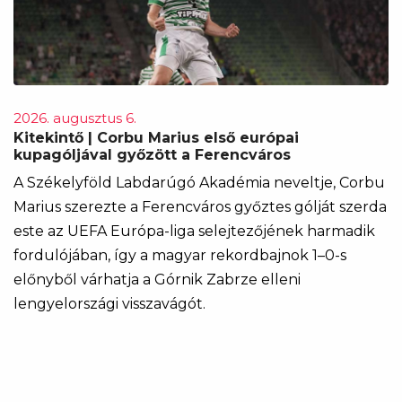
2026. augusztus 6.
Kitekintő | Corbu Marius első európai
kupagóljával győzött a Ferencváros
A Székelyföld Labdarúgó Akadémia neveltje, Corbu
Marius szerezte a Ferencváros győztes gólját szerda
este az UEFA Európa-liga selejtezőjének harmadik
fordulójában, így a magyar rekordbajnok 1–0-s
előnyből várhatja a Górnik Zabrze elleni
lengyelországi visszavágót.