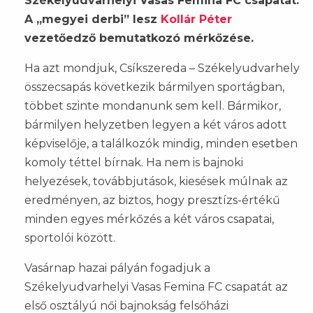
Székelyudvarhelyi Vasas Femina FC csapatát.
A „megyei derbi” lesz
Kollár Péter
vezetőedző bemutatkozó mérkőzése.
Ha azt mondjuk, Csíkszereda – Székelyudvarhely
összecsapás következik bármilyen sportágban,
többet szinte mondanunk sem kell. Bármikor,
bármilyen helyzetben legyen a két város adott
képviselője, a találkozók mindig, minden esetben
komoly téttel bírnak. Ha nem is bajnoki
helyezések, továbbjutások, kiesések múlnak az
eredményen, az biztos, hogy presztízs-értékű
minden egyes mérkőzés a két város csapatai,
sportolói között.
Vasárnap hazai pályán fogadjuk a
Székelyudvarhelyi Vasas Femina FC csapatát az
első osztályú női bajnokság felsőházi