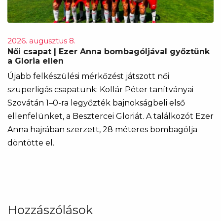
2026. augusztus 8.
Női csapat | Ezer Anna bombagóljával győztünk
a Gloria ellen
Újabb felkészülési mérkőzést játszott női
szuperligás csapatunk: Kollár Péter tanítványai
Szovátán 1–0-ra legyőzték bajnokságbeli első
ellenfelünket, a Besztercei Gloriát. A találkozót Ezer
Anna hajrában szerzett, 28 méteres bombagólja
döntötte el.
Hozzászólások