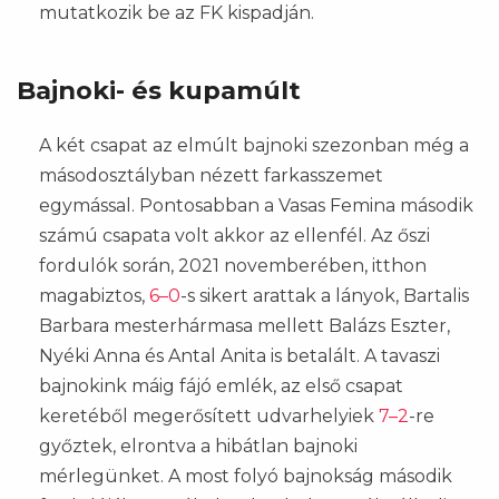
mutatkozik be az FK kispadján.
Bajnoki- és kupamúlt
A két csapat az elmúlt bajnoki szezonban még a
másodosztályban nézett farkasszemet
egymással. Pontosabban a Vasas Femina második
számú csapata volt akkor az ellenfél. Az őszi
fordulók során, 2021 novemberében, itthon
magabiztos,
6–0
-s sikert arattak a lányok, Bartalis
Barbara mesterhármasa mellett Balázs Eszter,
Nyéki Anna és Antal Anita is betalált. A tavaszi
bajnokink máig fájó emlék, az első csapat
keretéből megerősített udvarhelyiek
7–2
-re
győztek, elrontva a hibátlan bajnoki
mérlegünket. A most folyó bajnokság második