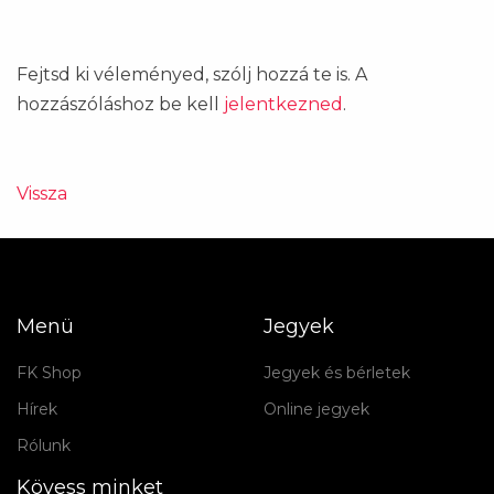
Fejtsd ki véleményed, szólj hozzá te is. A
hozzászóláshoz be kell
jelentkezned
.
Vissza
Menü
Jegyek
FK Shop
Jegyek és bérletek
Hírek
Online jegyek
Rólunk
Kövess minket