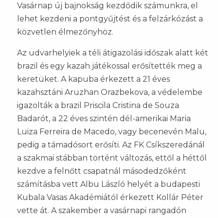
Vasárnap új bajnokság kezdődik számunkra, el
lehet kezdeni a pontgyűjtést és a felzárkózást a
közvetlen élmezőnyhöz.
Az udvarhelyiek a téli átigazolási időszak alatt két
brazil és egy kazah játékossal erősítették meg a
keretüket. A kapuba érkezett a 21 éves
kazahsztáni Aruzhan Orazbekova, a védelembe
igazolták a brazil Priscila Cristina de Souza
Badarót, a 22 éves szintén dél-amerikai Maria
Luiza Ferreira de Macedo, vagy becenevén Malu,
pedig a támadósort erősíti. Az FK Csíkszeredánál
a szakmai stábban történt változás, ettől a héttől
kezdve a felnőtt csapatnál másodedzőként
számításba vett Albu László helyét a budapesti
Kubala Vasas Akadémiától érkezett Kollár Péter
vette át. A szakember a vasárnapi rangadón