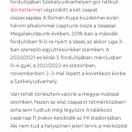
fordulójában Székelyudvarhelyen gól nélküli
döntetlennel
végződött a két csapat
összecsapása. A Román Kupa küzdelmei során
három alkalommal csaptunk össze a Vasassal.
Megalakulásunk évében, 2018-ban a második
fordulóban 9–0-ra nyert a Vasas, az akkor Liga 3-
ban szereplő együttesünkkel szemben. A
2020/2021-es kiírás 3. fordulójában, márciusban
0–4-gyel, a 2021/2022-es szezonban,
novemberben
2–3
-mal lépett a következő körbe
a Székelyudvarhely.
Van tehát törleszteni valónk a megyei riválissal
szemben, hiszen az első csapatot tétmérkőzésen
soha sem tudtuk még legyőzni. A találkozó
vasárnap 11 órakor kezdődik az FK stadionjában.
Aki nem tud a helyszínen jelen lenni, a mérkőzést