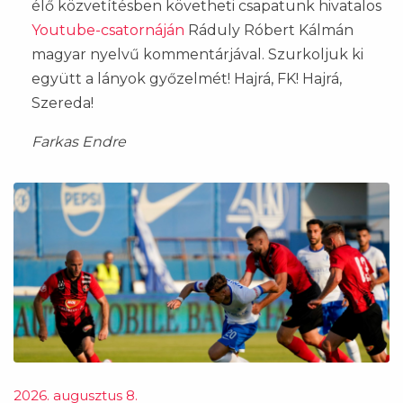
élő közvetítésben követheti csapatunk hivatalos
Youtube-csatornáján
Ráduly Róbert Kálmán
magyar nyelvű kommentárjával. Szurkoljuk ki
együtt a lányok győzelmét! Hajrá, FK! Hajrá,
Szereda!
Farkas Endre
2026. augusztus 8.