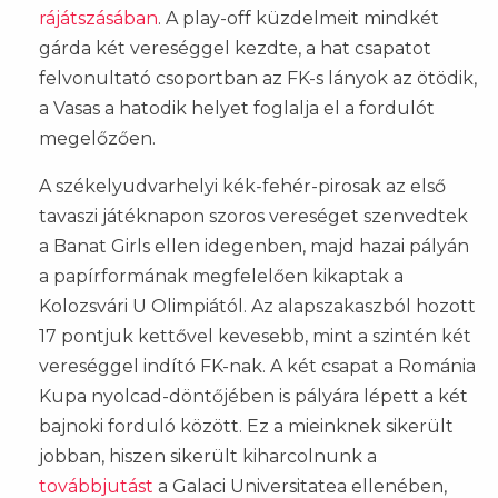
rájátszásában
. A play-off küzdelmeit mindkét
gárda két vereséggel kezdte, a hat csapatot
felvonultató csoportban az FK-s lányok az ötödik,
a Vasas a hatodik helyet foglalja el a fordulót
megelőzően.
A székelyudvarhelyi kék-fehér-pirosak az első
tavaszi játéknapon szoros vereséget szenvedtek
a Banat Girls ellen idegenben, majd hazai pályán
a papírformának megfelelően kikaptak a
Kolozsvári U Olimpiától. Az alapszakaszból hozott
17 pontjuk kettővel kevesebb, mint a szintén két
vereséggel indító FK-nak. A két csapat a Románia
Kupa nyolcad-döntőjében is pályára lépett a két
bajnoki forduló között. Ez a mieinknek sikerült
jobban, hiszen sikerült kiharcolnunk a
továbbjutást
a Galaci Universitatea ellenében,