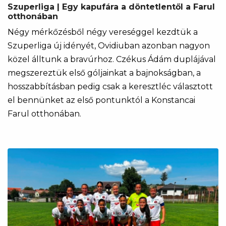
Szuperliga | Egy kapufára a döntetlentől a Farul
otthonában
Négy mérkőzésből négy vereséggel kezdtük a
Szuperliga új idényét, Ovidiuban azonban nagyon
közel álltunk a bravúrhoz. Czékus Ádám duplájával
megszereztük első góljainkat a bajnokságban, a
hosszabbításban pedig csak a keresztléc választott
el bennünket az első pontunktól a Konstancai
Farul otthonában.