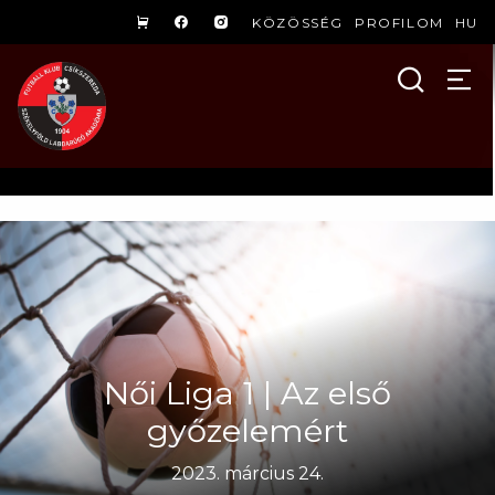
KÖZÖSSÉG
PROFILOM
HU
Női Liga 1 | Az első
győzelemért
2023. március 24.