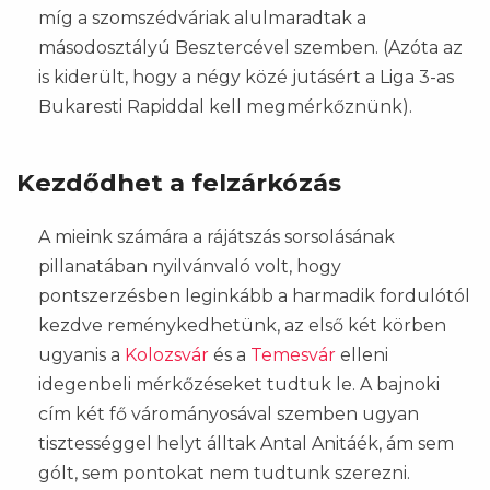
míg a szomszédváriak alulmaradtak a
másodosztályú Besztercével szemben. (Azóta az
is kiderült, hogy a négy közé jutásért a Liga 3-as
Bukaresti Rapiddal kell megmérkőznünk).
Kezdődhet a felzárkózás
A mieink számára a rájátszás sorsolásának
pillanatában nyilvánvaló volt, hogy
pontszerzésben leginkább a harmadik fordulótól
kezdve reménykedhetünk, az első két körben
ugyanis a
Kolozsvár
és a
Temesvár
elleni
idegenbeli mérkőzéseket tudtuk le. A bajnoki
cím két fő várományosával szemben ugyan
tisztességgel helyt álltak Antal Anitáék, ám sem
gólt, sem pontokat nem tudtunk szerezni.