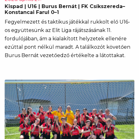
Kispad | U16 | Burus Bernát | FK Csíkszereda–
Konstancai Farul 0–1
Fegyelmezett és taktikus játékkal rukkolt elő U16-
os együttesünk az Elit Liga rájátszásának 11.
fordulójában, ám a kialakított helyzetek ellenére
ezúttal pont nélkül maradt. A találkozót követően
Burus Bernát vezetőedző értékelte a látottakat.