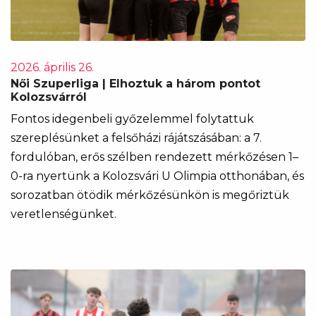
2026. április 26.
Női Szuperliga | Elhoztuk a három pontot
Kolozsvárról
Fontos idegenbeli győzelemmel folytattuk
szereplésünket a felsőházi rájátszásában: a 7.
fordulóban, erős szélben rendezett mérkőzésen 1–
0-ra nyertünk a Kolozsvári U Olimpia otthonában, és
sorozatban ötödik mérkőzésünkön is megőriztük
veretlenségünket.