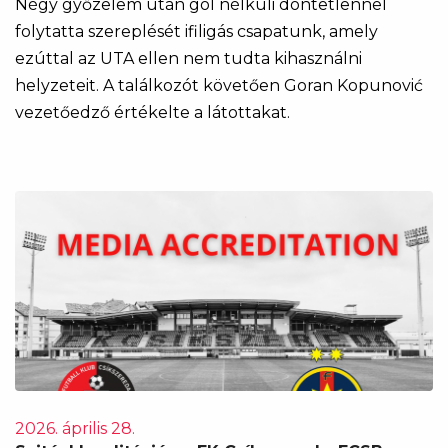
Négy győzelem után gól nélküli döntetlennel
folytatta szereplését ifiligás csapatunk, amely
ezúttal az UTA ellen nem tudta kihasználni
helyzeteit. A találkozót követően Goran Kopunović
vezetőedző értékelte a látottakat.
2026. április 28.