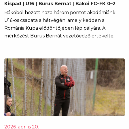
Kispad | U16 | Burus Bernát | Bákói FC–FK 0–2
Bákóból hozott haza három pontot akadémiánk
U16-os csapata a hétvégén, amely kedden a
Románia Kupa elődöntőjében lép pályára. A
mérkőzést Burus Bernát vezetőedző értékelte.
2026. április 20.