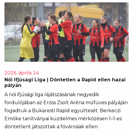
2026. április 24.
Női Ifjúsági Liga | Döntetlen a Rapid ellen hazai
pályán
A női ifjúsági liga rájátszásának negyedik
fordulójában az Erőss Zsolt Aréna műfüves pályáján
fogadtuk a Bukaresti Rapid együttesét. Berkeczi
Emőke tanítványai küzdelmes mérkőzésen 1–1-es
döntetlent játszottak a fővárosiak ellen.