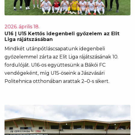
2026. április 18.
U16 | U15 Kettős idegenbeli győzelem az Elit
Liga rájátszásában
Mindkét utánpótláscsapatunk idegenbeli
győzelemmel zárta az Elit Liga rájátszásának 10.
fordulóját. U16-os együttesünk a Bákói FC
vendégeként, míg U15-öseink a Jászvásári
Politehnica otthonában arattak 2–0-s sikert.