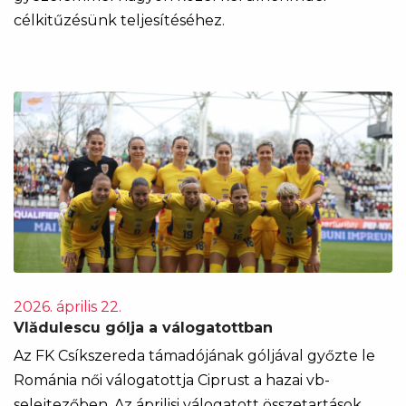
célkitűzésünk teljesítéséhez.
2026. április 22.
Vlădulescu gólja a válogatottban
Az FK Csíkszereda támadójának góljával győzte le
Románia női válogatottja Ciprust a hazai vb-
selejtezőben. Az áprilisi válogatott összetartások