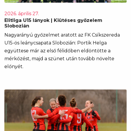
2026. április 27.
Elitliga U15 lányok | Kiütéses győzelem
Slobozián
Nagyarányú győzelmet aratott az FK Csíkszereda
U15-ös leánycsapata Slobozián: Portik Helga
együttese már az első félidőben eldöntötte a
mérkőzést, majd a szünet után tovább növelte
előnyét.