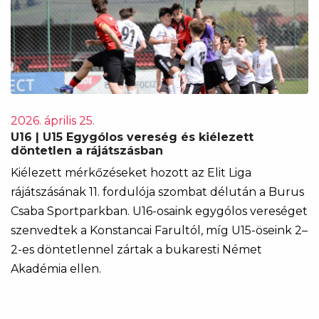
2026. április 25.
U16 | U15 Egygólos vereség és kiélezett
döntetlen a rájátszásban
Kiélezett mérkőzéseket hozott az Elit Liga
rájátszásának 11. fordulója szombat délután a Burus
Csaba Sportparkban. U16-osaink egygólos vereséget
szenvedtek a Konstancai Farultól, míg U15-öseink 2–
2-es döntetlennel zártak a bukaresti Német
Akadémia ellen.