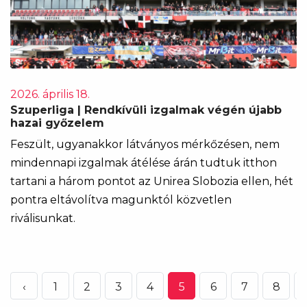
2026. április 18.
Szuperliga | Rendkívüli izgalmak végén újabb
hazai győzelem
Feszült, ugyanakkor látványos mérkőzésen, nem
mindennapi izgalmak átélése árán tudtuk itthon
tartani a három pontot az Unirea Slobozia ellen, hét
pontra eltávolítva magunktól közvetlen
riválisunkat.
‹
1
2
3
4
5
6
7
8
.