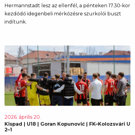
Hermannstadt lesz az ellenfél, a pénteken 17.30-kor
kezdődő idegenbeli mérkőzésre szurkolói buszt
indítunk.
2026. április 20.
Kispad | U18 | Goran Kopunović | FK–Kolozsvári U
2–1