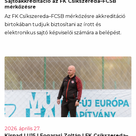
Sajtóakkreditáció az FK Csíkszereda–FCSB
mérkőzésre
Az FK Csíkszereda–FCSB mérkőzésre akkreditáció
birtokában tudjuk biztosítani az írott és
elektronikus sajtó képviselői számára a belépést.
2026. április 27.
Kispad | U15 | Fogarasi Zoltán | FK Csíkszereda–