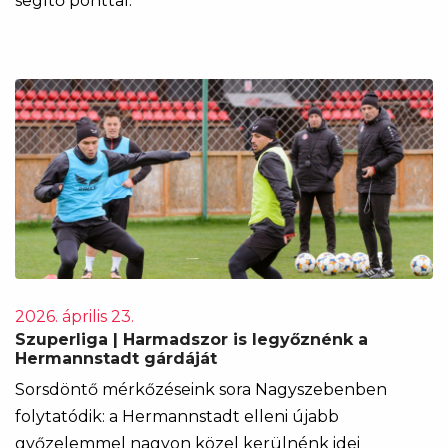
segítő ponttal.
2026. április 23.
Szuperliga | Harmadszor is legyőznénk a
Hermannstadt gárdáját
Sorsdöntő mérkőzéseink sora Nagyszebenben
folytatódik: a Hermannstadt elleni újabb
győzelemmel nagyon közel kerülnénk idei