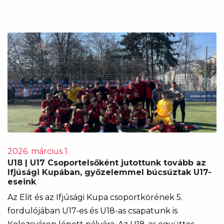
2026. március 1.
U18 | U17 Csoportelsőként jutottunk tovább az
Ifjúsági Kupában, győzelemmel búcsúztak U17-
eseink
Az Elit és az Ifjúsági Kupa csoportkörének 5.
fordulójában U17-es és U18-as csapatunk is