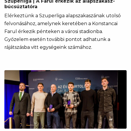
Szuperliga | A Farul érkezik az alapszakasz-
búcsúztatóra
Elérkeztünk a Szuperliga alapszakaszának utolsó
felvonásához, amelynek keretében a Konstancai
Farul érkezik pénteken a városi stadionba.
Győzelem esetén további pontot adhatunk a
rájátszásba vitt egységeink számához.