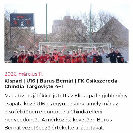
2026. március 11.
Kispad | U16 | Burus Bernát | FK Csíkszereda–
Chindia Târgoviște 4–1
Magabiztos játékkal jutott az Elitkupa legjobb négy
csapata közé U16-os együttesünk, amely már az
első félidőben eldöntötte a Chindia elleni
negyeddöntőt. A mérkőzést követően Burus
Bernát vezetőedző értékelte a látottakat.