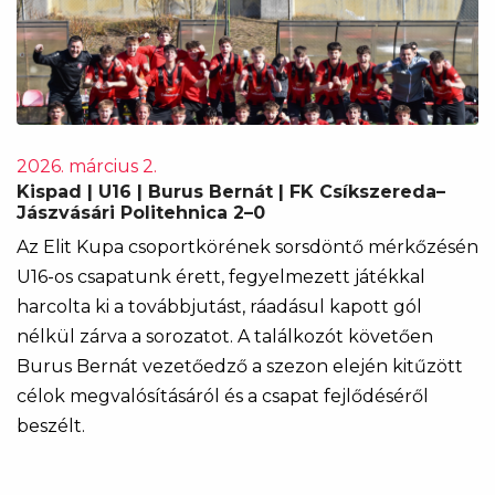
2026. március 2.
Kispad | U16 | Burus Bernát | FK Csíkszereda–
Jászvásári Politehnica 2–0
Az Elit Kupa csoportkörének sorsdöntő mérkőzésén
U16-os csapatunk érett, fegyelmezett játékkal
harcolta ki a továbbjutást, ráadásul kapott gól
nélkül zárva a sorozatot. A találkozót követően
Burus Bernát vezetőedző a szezon elején kitűzött
célok megvalósításáról és a csapat fejlődéséről
beszélt.