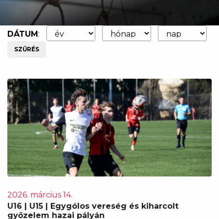
DÁTUM
:
SZŰRÉS
2026. március 14.
U16 | U15 | Egygólos vereség és kiharcolt
győzelem hazai pályán