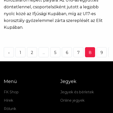
Kolozsváron lépett pályára. Az U18-as együttes
döntetlennel, csoportelsőként jutott a legjobb
nyolc közé az Ifjúsági Kupában, míg az U17-es
korosztály győzelemmel zárta szereplését az Elit
Kupában.
‹
1
2
...
5
6
7
8
9
Menü
Jegyek
FK Shop
Jegyek és bérletek
Hírek
Online jegyek
Rólunk