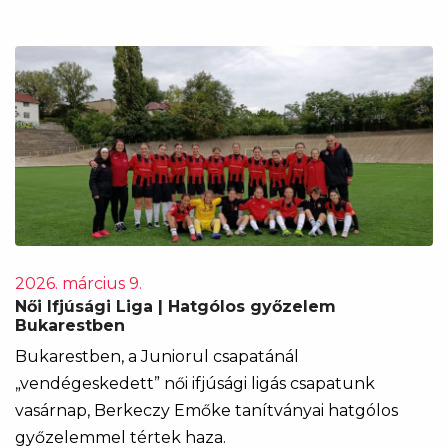
2026. március 9.
Női Ifjúsági Liga | Hatgólos győzelem
Bukarestben
Bukarestben, a Juniorul csapatánál
„vendégeskedett” női ifjúsági ligás csapatunk
vasárnap, Berkeczy Emőke tanítványai hatgólos
győzelemmel tértek haza.