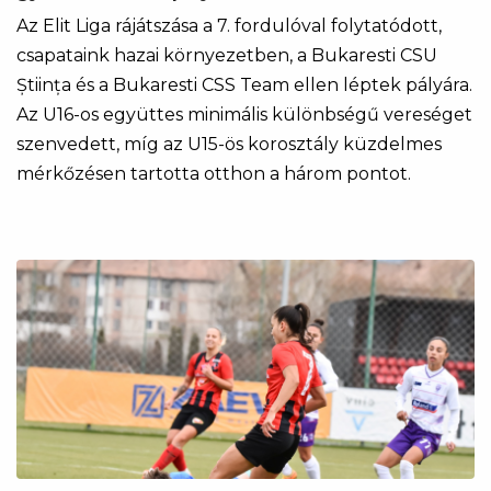
Az Elit Liga rájátszása a 7. fordulóval folytatódott,
csapataink hazai környezetben, a Bukaresti CSU
Știința és a Bukaresti CSS Team ellen léptek pályára.
Az U16-os együttes minimális különbségű vereséget
szenvedett, míg az U15-ös korosztály küzdelmes
mérkőzésen tartotta otthon a három pontot.