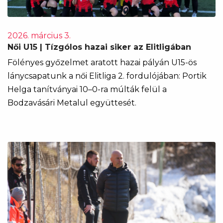
2026. március 3.
Női U15 | Tízgólos hazai siker az Elitligában
Fölényes győzelmet aratott hazai pályán U15-ös
lánycsapatunk a női Elitliga 2. fordulójában: Portik
Helga tanítványai 10–0-ra múlták felül a
Bodzavásári Metalul együttesét.