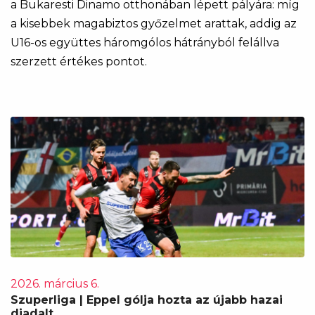
a Bukaresti Dinamo otthonában lépett pályára: míg
a kisebbek magabiztos győzelmet arattak, addig az
U16-os együttes háromgólos hátrányból felállva
szerzett értékes pontot.
2026. március 6.
Szuperliga | Eppel gólja hozta az újabb hazai
diadalt