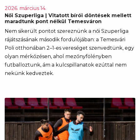
2026. március 14.
Női Szuperliga | Vitatott bírói döntések mellett
maradtunk pont nélkül Temesváron
Nem sikerült pontot szereznünk a női Szuperliga
rájátszásának második fordulójában: a Temesvári
Poli otthonában 2–1-es vereséget szenvedtünk, egy
olyan mérkőzésen, ahol mezőnyfölényben
futballoztunk, ám a kulcspillanatok ezúttal nem
nekünk kedveztek.