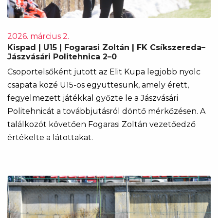
2026. március 2.
Kispad | U15 | Fogarasi Zoltán | FK Csíkszereda–
Jászvásári Politehnica 2–0
Csoportelsőként jutott az Elit Kupa legjobb nyolc
csapata közé U15-ös együttesünk, amely érett,
fegyelmezett játékkal győzte le a Jászvásári
Politehnicát a továbbjutásról döntő mérkőzésen. A
találkozót követően Fogarasi Zoltán vezetőedző
értékelte a látottakat.