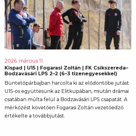
2026. március 11.
Kispad | U15 | Fogarasi Zoltán | FK Csíkszereda–
Bodzavásári LPS 2–2 (6–3 tizenegyesekkel)
Büntetőpárbajban harcolta ki az elődöntőbe jutást
U15-ös együttesünk az Elitkupában, miután drámai
csatában múlta felül a Bodzavásári LPS csapatát. A
mérkőzést követően Fogarasi Zoltán vezetőedző
értékelte a továbbjutást.