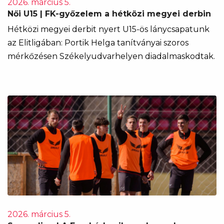
2026. március 5.
Női U15 | FK-győzelem a hétközi megyei derbin
Hétközi megyei derbit nyert U15-ös lánycsapatunk
az Elitligában: Portik Helga tanítványai szoros
mérkőzésen Székelyudvarhelyen diadalmaskodtak.
2026. március 5.