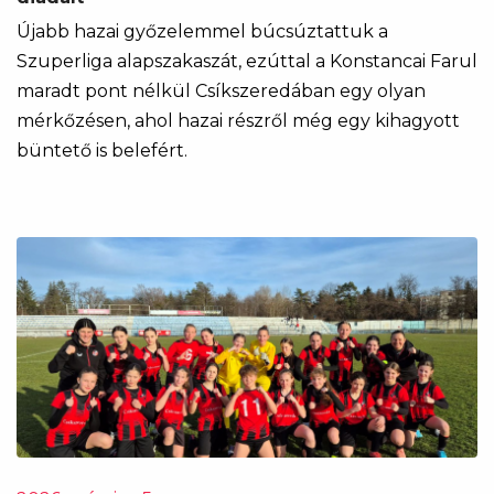
Újabb hazai győzelemmel búcsúztattuk a
Szuperliga alapszakaszát, ezúttal a Konstancai Farul
maradt pont nélkül Csíkszeredában egy olyan
mérkőzésen, ahol hazai részről még egy kihagyott
büntető is belefért.