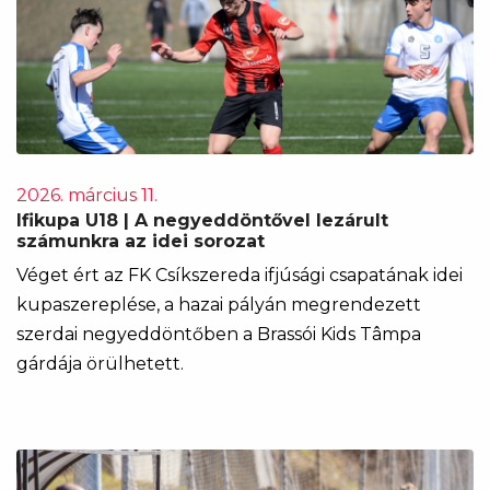
2026. március 11.
Ifikupa U18 | A negyeddöntővel lezárult
számunkra az idei sorozat
Véget ért az FK Csíkszereda ifjúsági csapatának idei
kupaszereplése, a hazai pályán megrendezett
szerdai negyeddöntőben a Brassói Kids Tâmpa
gárdája örülhetett.