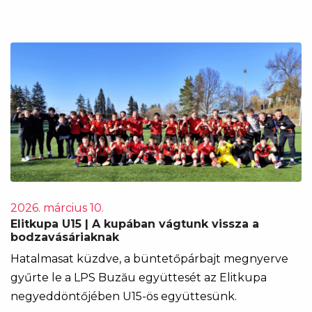
2026. március 10.
Elitkupa U15 | A kupában vágtunk vissza a
bodzavásáriaknak
Hatalmasat küzdve, a büntetőpárbajt megnyerve
gyűrte le a LPS Buzău együttesét az Elitkupa
negyeddöntőjében U15-ös együttesünk.