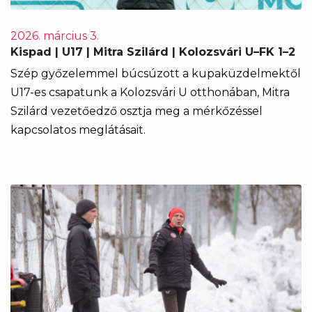
2026. március 3.
Kispad | U17 | Mitra Szilárd | Kolozsvári U–FK 1–2
Szép győzelemmel búcsúzott a kupaküzdelmektől
U17-es csapatunk a Kolozsvári U otthonában, Mitra
Szilárd vezetőedző osztja meg a mérkőzéssel
kapcsolatos meglátásait.