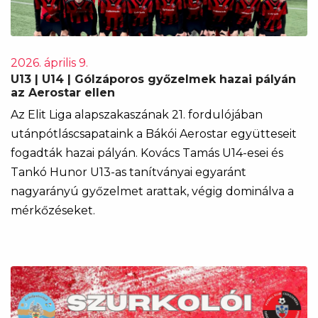
2026. április 9.
U13 | U14 | Gólzáporos győzelmek hazai pályán
az Aerostar ellen
Az Elit Liga alapszakaszának 21. fordulójában
utánpótláscsapataink a Bákói Aerostar együtteseit
fogadták hazai pályán. Kovács Tamás U14-esei és
Tankó Hunor U13-as tanítványai egyaránt
nagyarányú győzelmet arattak, végig dominálva a
mérkőzéseket.