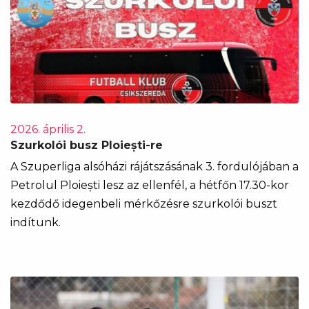
2026. április 2.
Szurkolói busz Ploiești-re
A Szuperliga alsóházi rájátszásának 3. fordulójában a
Petrolul Ploiești lesz az ellenfél, a hétfőn 17.30-kor
kezdődő idegenbeli mérkőzésre szurkolói buszt
indítunk.