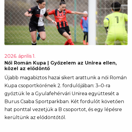
2026. április 1.
Női Román Kupa | Győzelem az Unirea ellen,
közel az elődöntő
Újabb magabiztos hazai sikert arattunk a női Román
Kupa csoportkörének 2. fordulójában: 3–0-ra
győztük le a Gyulafehérvári Unirea együttesét a
Burus Csaba Sportparkban. Két fordulót követően
hat ponttal vezetjük a B csoportot, és egy lépésre
kerültünk az elődöntőtől.