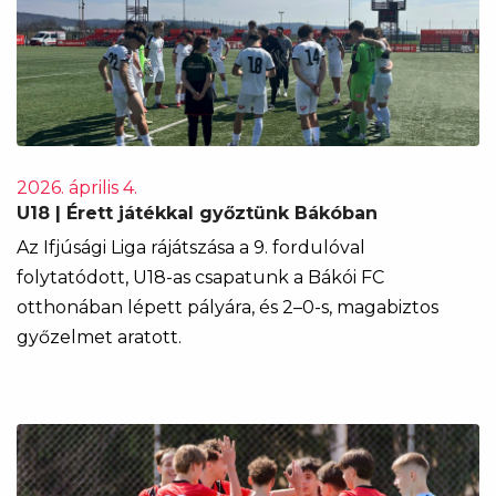
2026. április 4.
U18 | Érett játékkal győztünk Bákóban
Az Ifjúsági Liga rájátszása a 9. fordulóval
folytatódott, U18-as csapatunk a Bákói FC
otthonában lépett pályára, és 2–0-s, magabiztos
győzelmet aratott.