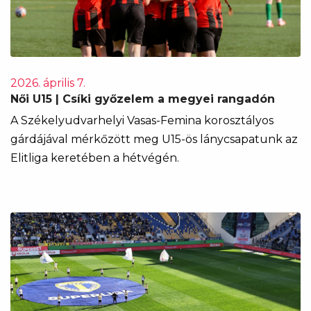
2026. április 7.
Női U15 | Csíki győzelem a megyei rangadón
A Székelyudvarhelyi Vasas-Femina korosztályos
gárdájával mérkőzött meg U15-ös lánycsapatunk az
Elitliga keretében a hétvégén.