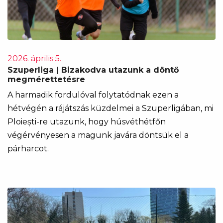
2026. április 5.
Szuperliga | Bizakodva utazunk a döntő
megmérettetésre
A harmadik fordulóval folytatódnak ezen a
hétvégén a rájátszás küzdelmei a Szuperligában, mi
Ploiești-re utazunk, hogy húsvéthétfőn
végérvényesen a magunk javára döntsük el a
párharcot.