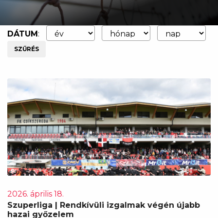
DÁTUM
:
SZŰRÉS
2026. április 18.
Szuperliga | Rendkívüli izgalmak végén újabb
hazai győzelem