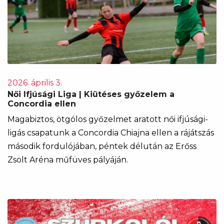
2026. április 3.
Női Ifjúsági Liga | Kiütéses győzelem a
Concordia ellen
Magabiztos, ötgólos győzelmet aratott női ifjúsági-
ligás csapatunk a Concordia Chiajna ellen a rájátszás
második fordulójában, péntek délután az Erőss
Zsolt Aréna műfüves pályáján.