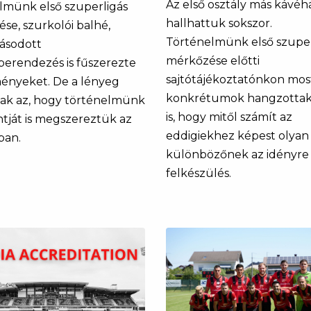
Az első osztály más kávéh
lmünk első szuperligás
hallhattuk sokszor.
se, szurkolói balhé,
Történelmünk első szuper
ásodott
mérkőzése előtti
óberendezés is fűszerezte
sajtótájékoztatónkon mos
ényeket. De a lényeg
konkrétumok hangzottak 
ak az, hogy történelmünk
is, hogy mitől számít az
ntját is megszereztük az
eddigiekhez képest olya
ban.
különbözőnek az idényre 
felkészülés.