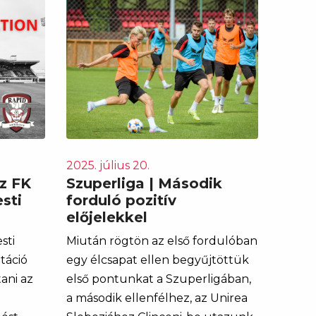
2025. július 20.
z FK
Szuperliga | Második
sti
forduló pozitív
előjelekkel
sti
Miután rögtön az első fordulóban
táció
egy élcsapat ellen begyűjtöttük
ani az
első pontunkat a Szuperligában,
a második ellenfélhez, az Unirea