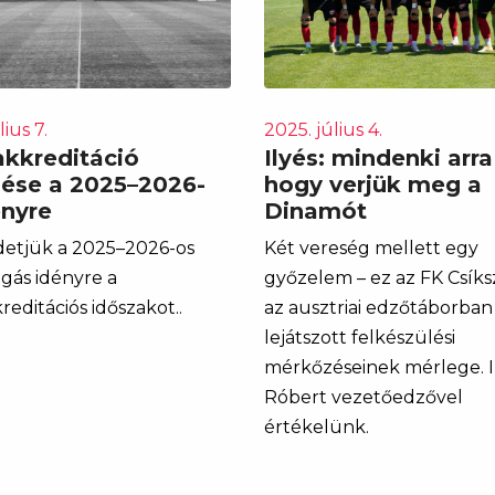
lius 7.
2025. július 4.
akkreditáció
Ilyés: mindenki arra
lése a 2025–2026-
hogy verjük meg a
ényre
Dinamót
etjük a 2025–2026-os
Két vereség mellett egy
igás idényre a
győzelem – ez az FK Csík
reditációs időszakot..
az ausztriai edzőtáborban
lejátszott felkészülési
mérkőzéseinek mérlege. I
Róbert vezetőedzővel
értékelünk.