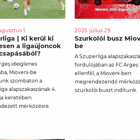
ugusztus 1.
2025. július 29.
liga | Ki kerül ki
Szurkolói busz Miov
esen a ligaújoncok
be
csapásából?
A Szuperliga alapszakaszá
rgeș ideiglenes
fordulójában az FC Argeș 
ba, Mioveni-be
ellenfél, a Mioveni-ben
unk szombaton a
megrendezendő mérkőzé
iga alapszakaszának 4.
szurkolói buszt indítunk.
ja keretében
dezett mérkőzésre.