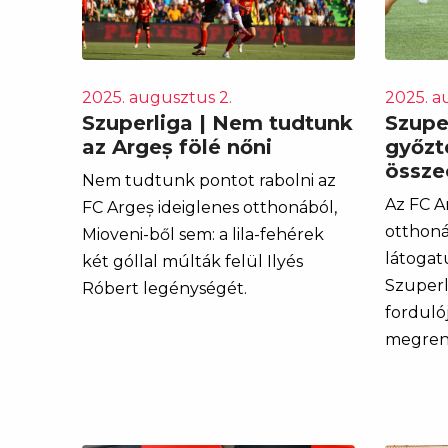
2025. augusztus 2.
2025. a
Szuperliga | Nem tudtunk
Szuper
az Argeș fölé nőni
győzt
össze
Nem tudtunk pontot rabolni az
Az FC A
FC Argeș ideiglenes otthonából,
otthoná
Mioveni-ből sem: a lila-fehérek
látogat
két góllal múlták felül Ilyés
Szuperl
Róbert legénységét.
forduló
megren