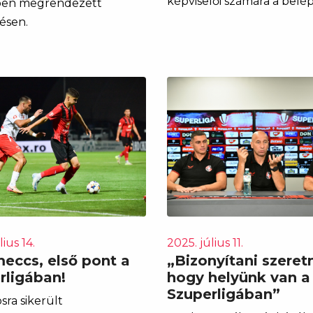
képviselői számára a belép
ben megrendezett
ésen.
lius 14.
2025. július 11.
meccs, első pont a
„Bizonyítani szeret
rligában!
hogy helyünk van a
Szuperligában”
sra sikerült