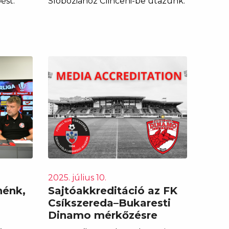
ést.
Sloboziához Clinceni-be utazunk.
2025. július 10.
nénk,
Sajtóakkreditáció az FK
Csíkszereda–Bukaresti
Dinamo mérkőzésre