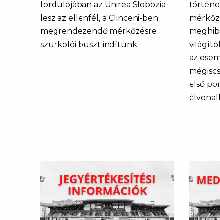
fordulójában az Unirea Slobozia
történe
lesz az ellenfél, a Clinceni-ben
mérkőzé
megrendezendő mérkőzésre
meghib
szurkolói buszt indítunk.
világít
az esem
mégiscs
első po
élvonal