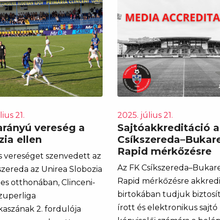
lius 21.
2025. július 21.
rányú vereség a
Sajtóakkreditáció a
ia ellen
Csíkszereda–Bukare
Rapid mérkőzésre
s vereséget szenvedett az
Az FK Csíkszereda–Bukare
szereda az Unirea Slobozia
Rapid mérkőzésre akkredi
nes otthonában, Clinceni-
birtokában tudjuk biztosít
zuperliga
írott és elektronikus sajtó
kaszának 2. fordulója