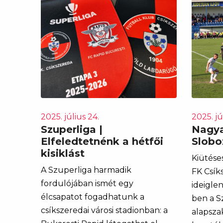
2025. július 24.
2025. jú
Szuperliga |
Nagya
Elfeledtetnénk a hétfői
Sloboz
kisiklást
Kiütése
A Szuperliga harmadik
FK Csík
fordulójában ismét egy
ideigle
élcsapatot fogadhatunk a
ben a S
csíkszeredai városi stadionban: a
alapsza