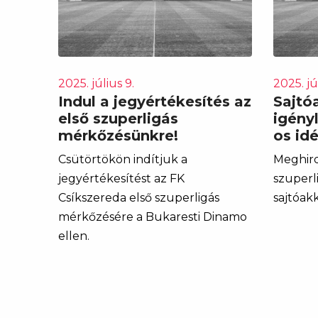
2025. július 9.
2025. jú
Indul a jegyértékesítés az
Sajtó
első szuperligás
igény
mérkőzésünkre!
os id
Csütörtökön indítjuk a
Meghird
jegyértékesítést az FK
szuperl
Csíkszereda első szuperligás
sajtóakk
mérkőzésére a Bukaresti Dinamo
ellen.