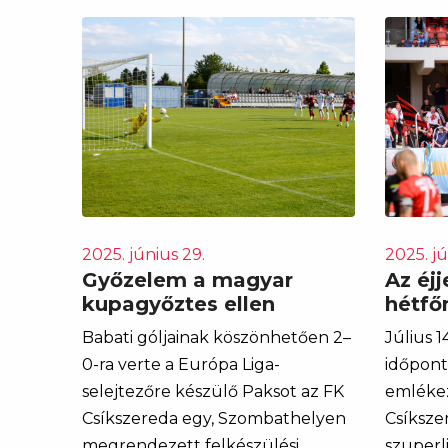
2025. június 29.
2025. jú
Győzelem a magyar
Az éjje
kupagyőztes ellen
hétfő
Babati góljainak köszönhetően 2–
Július 14
0-ra verte a Európa Liga-
időpont
selejtezőre készülő Paksot az FK
emlékez
Csíkszereda egy, Szombathelyen
Csíksze
megrendezett felkészülési
szuperl