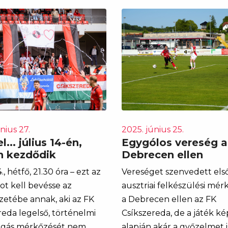
nius 27.
2025. június 25.
l... július 14-én,
Egygólos vereség a
n kezdődik
Debrecen ellen
., hétfő, 21.30 óra – ezt az
Vereséget szenvedett els
ot kell bevésse az
ausztriai felkészülési mé
etébe annak, aki az FK
a Debrecen ellen az FK
reda legelső, történelmi
Csíkszereda, de a játék k
igás mérkőzését nem
alapján akár a győzelmet i