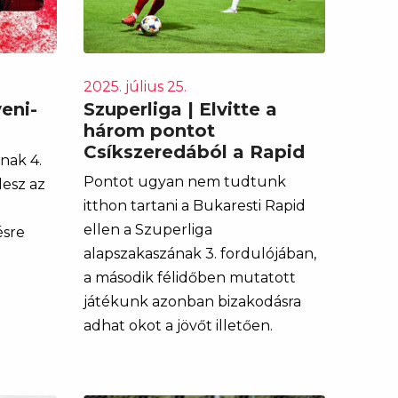
2025. július 25.
eni-
Szuperliga | Elvitte a
három pontot
Csíkszeredából a Rapid
nak 4.
Pontot ugyan nem tudtunk
lesz az
itthon tartani a Bukaresti Rapid
ellen a Szuperliga
sre
alapszakaszának 3. fordulójában,
a második félidőben mutatott
játékunk azonban bizakodásra
adhat okot a jövőt illetően.