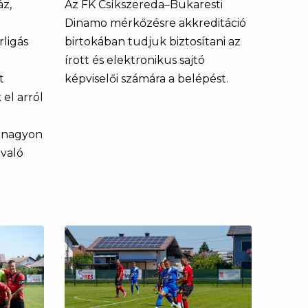
áz,
Az FK Csíkszereda–Bukaresti
Dinamo mérkőzésre akkreditáció
ligás
birtokában tudjuk biztosítani az
írott és elektronikus sajtó
t
képviselői számára a belépést.
el arról
n nagyon
való