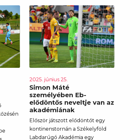
2025. június 25.
Simon Máté
személyében Eb-
elődöntős neveltje van az
ő
akadémiának
rkőzésén
Először játszott elődöntőt egy
kontinenstornán a Székelyföld
épe
Labdarúgó Akadémia egy
s