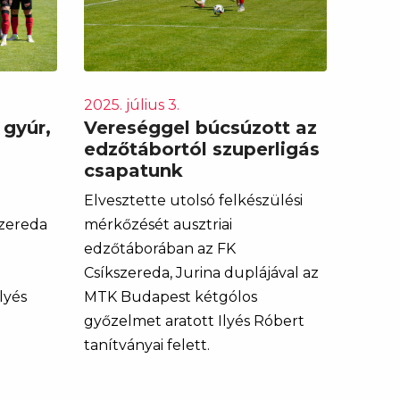
2025. július 3.
 gyúr,
Vereséggel búcsúzott az
edzőtábortól szuperligás
csapatunk
Elvesztette utolsó felkészülési
szereda
mérkőzését ausztriai
edzőtáborában az FK
Csíkszereda, Jurina duplájával az
lyés
MTK Budapest kétgólos
győzelmet aratott Ilyés Róbert
tanítványai felett.