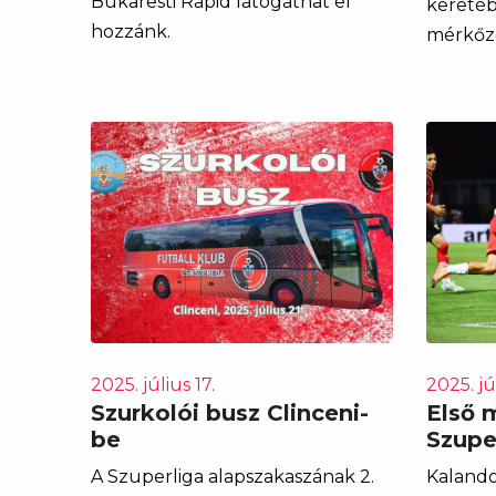
Bukaresti Rapid látogathat el
kereté
hozzánk.
mérkőz
2025. július 17.
2025. jú
Szurkolói busz Clinceni-
Első 
be
Szupe
A Szuperliga alapszakaszának 2.
Kalando