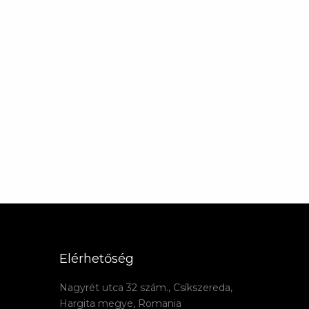
Elérhetőség
Nagyrét utca 32 szám., Csíkszereda,
Hargita megye, Romania