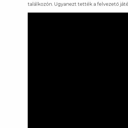
találkozón. Ugyanezt tették a felvezető játé