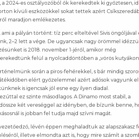
, a 2024-es osztályozóból ők kerekedtek ki győztesen, id
ton kívüli eszközökkel sokat tettek azért Csíkszeredá
kről maradjon emlékezetes.
mi a pályán történt: tíz perc elteltével Sivis öngóljával 
nk, 2–2 lett a vége. De ugyancsak nagy örömmel idézzü
sünket is 2018. november 1-jéről, amikor még
erekedtünk felül a nyolcaddöntőben a „vörös kutyákon
ténelmünk során a piros-fehérekkel, s bár mindig szoro
játékidőben elért győzelemmel azért adósok vagyunk el
künknek is igencsak jól esne egy ilyen diadal.
 ezúttal ez szinte másodlagos. A Dinamo most stabil, a
indössze két vereséggel az idényben, de bízunk benne, 
sosnál is jobban fel tudja majd szívni magát.
vezetőedző, lévén éppen meghaladtuk az alapszakasz fe
léséről, illetve elmondta azt is, hogy mire számít a szom