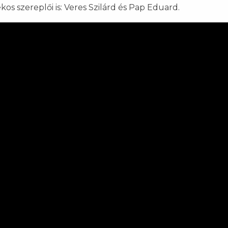
kos szereplői is: Veres Szilárd és Pap Eduard.