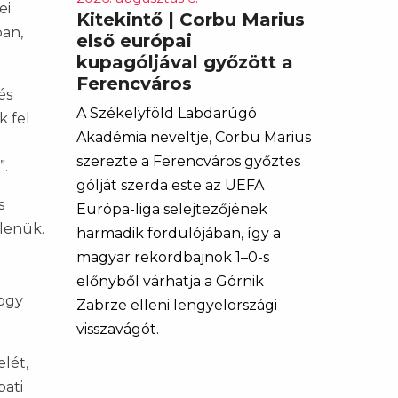
ei
Kitekintő | Corbu Marius
ban,
első európai
kupagóljával győzött a
Ferencváros
és
A Székelyföld Labdarúgó
k fel
Akadémia neveltje, Corbu Marius
szerezte a Ferencváros győztes
”.
gólját szerda este az UEFA
s
Európa-liga selejtezőjének
lenük.
harmadik fordulójában, így a
magyar rekordbajnok 1–0-s
előnyből várhatja a Górnik
hogy
Zabrze elleni lengyelországi
visszavágót.
lét,
bati