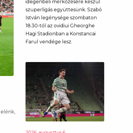
idegenbeli mérkőzésére készül
szuperligás együttesünk. Szabó
István legénysége szombaton
18.30-tól az ovidiui Gheorghe
Hagi Stadionban a Konstancai
Farul vendége lesz.
 elénk,
2026. augusztus 6.