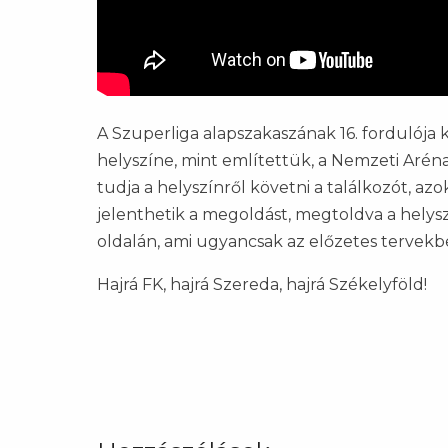
A Szuperliga alapszakaszának 16. fordulója
helyszíne, mint említettük, a Nemzeti Aréna.
tudja a helyszínről követni a találkozót, az
jelenthetik a megoldást, megtoldva a hely
oldalán, ami ugyancsak az előzetes tervekb
Hajrá FK, hajrá Szereda, hajrá Székelyföld!