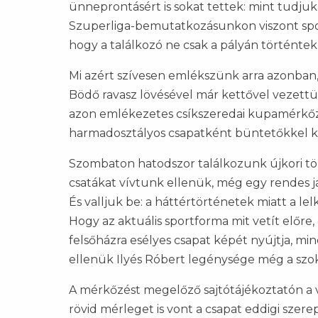
ünneprontásért is sokat tettek: mint tudjuk
Szuperliga-bemutatkozásunkon viszont spor
hogy a találkozó ne csak a pályán történte
Mi azért szívesen emlékszünk arra azonban, a
Bödő ravasz lövésével már kettővel vezettü
azon emlékezetes csíkszeredai kupamérkőzé
harmadosztályos csapatként büntetőkkel k
Szombaton hatodszor találkozunk újkori tör
csatákat vívtunk ellenük, még egy rendes 
És valljuk be: a háttértörténetek miatt a lel
Hogy az aktuális sportforma mit vetít előre,
felsőházra esélyes csapat képét nyújtja, m
ellenük Ilyés Róbert legénysége még a szoká
A mérkőzést megelőző sajtótájékoztatón a 
rövid mérleget is vont a csapat eddigi szerep