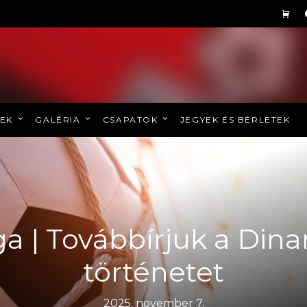
REK
GALÉRIA
CSAPATOK
JEGYEK ÉS BÉRLETEK
ga | Továbbírjuk a Dina
történetet
2025. november 7.