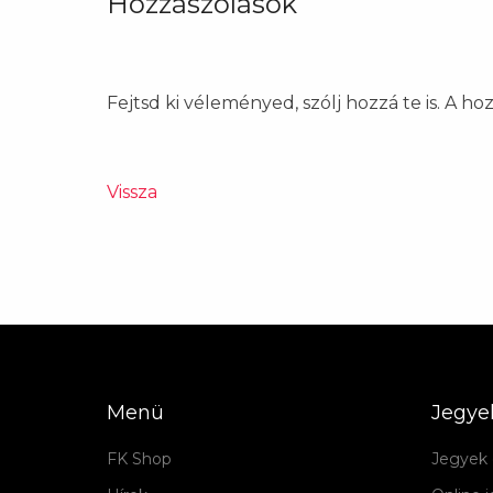
Hozzászólások
Fejtsd ki véleményed, szólj hozzá te is. A h
Vissza
Menü
Jegye
FK Shop
Jegyek 