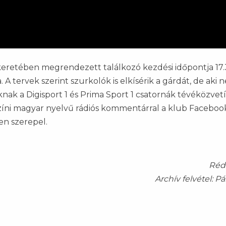
 keretében megrendezett találkozó kezdési időpontja 17.
 A tervek szerint szurkolók is elkísérik a gárdát, de aki 
oknak a Digisport 1 és Prima Sport 1 csatornák tévéközvetí
színi magyar nyelvű rádiós kommentárral a klub Faceboo
en szerepel.
Réda
Archív felvétel: Pá