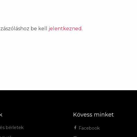
ozzászóláshoz be kell
jelentkezned
.
k
Kövess minket
és bérletek
Facebook