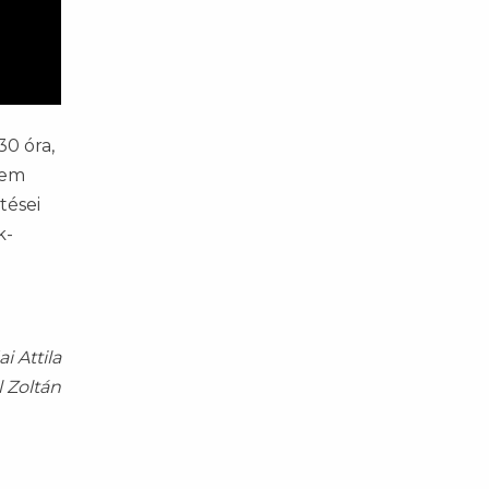
30 óra,
nem
tései
k-
i Attila
l Zoltán