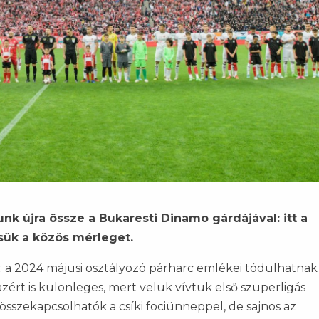
 újra össze a Bukaresti Dinamo gárdájával: itt a
sük a közös mérleget.
: a 2024 májusi osztályozó párharc emlékei tódulhatnak
ért is különleges, mert velük vívtuk első szuperligás
r összekapcsolhatók a csíki fociünneppel, de sajnos az