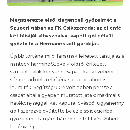
Megszerezte első idegenbeli győzelmét a
Szuperligában az FK Csíkszereda: az ellenfél
két hibáját kihasználva, kapott gól nélkül
győzte le a Hermannstadt gárdáját.
Újabb történelmi pillanatnak lehetett tanúja az a
mintegy harminc Székelyföldről érkezett
szurkoló, akik kedvenc csapatukat a szebeni
városi stadionba elkísérve a hazai tábort is
leuralták. Segítségükre volt ebben persze a
csapat által a gyepen mutatott játék: maximális
hatékonysággal, két kapura lövésből ugyanennyi
gólt szerezve gyűjtötte be az első idegenbeli
győzelem után járó három pontot Ilyés Róbert
legénysége.