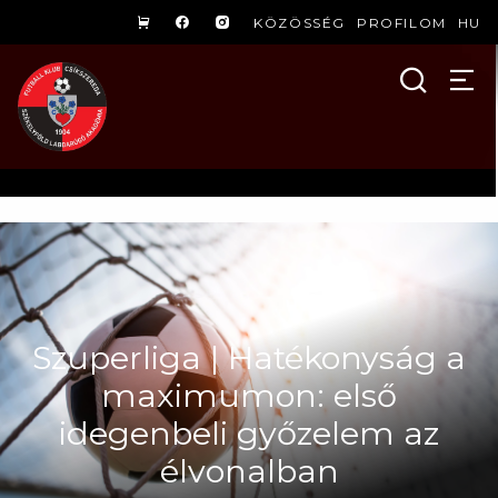
KÖZÖSSÉG
PROFILOM
HU
Szuperliga | Hatékonyság a
maximumon: első
idegenbeli győzelem az
élvonalban