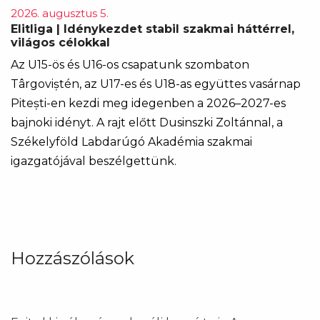
2026. augusztus 5.
Elitliga | Idénykezdet stabil szakmai háttérrel,
világos célokkal
Az U15-ös és U16-os csapatunk szombaton
Târgoviștén, az U17-es és U18-as együttes vasárnap
Pitești-en kezdi meg idegenben a 2026–2027-es
bajnoki idényt. A rajt előtt Dusinszki Zoltánnal, a
Székelyföld Labdarúgó Akadémia szakmai
igazgatójával beszélgettünk.
Hozzászólások