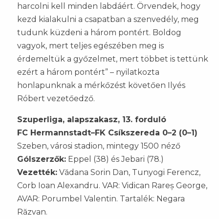
harcolni kell minden labdáért. Örvendek, hogy
kezd kialakulni a csapatban a szenvedély, meg
tudunk küzdeni a három pontért. Boldog
vagyok, mert teljes egészében meg is
érdemeltük a győzelmet, mert többet is tettünk
ezért a három pontért” – nyilatkozta
honlapunknak a mérkőzést követően Ilyés
Róbert vezetőedző.
Szuperliga, alapszakasz, 13. forduló
FC Hermannstadt–FK Csíkszereda 0–2 (0–1)
Szeben, városi stadion, mintegy 1500 néző
Gólszerzők:
Eppel (38) és Jebari (78.)
Vezették:
Vădana Sorin Dan, Tunyogi Ferencz,
Corb Ioan Alexandru. VAR: Vidican Rareș George,
AVAR: Porumbel Valentin. Tartalék: Negara
Răzvan.