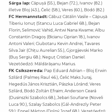
Sárga lap:
Căpușă (55.), Bejan (72.), Ivanov (82.)
illetve Bloj (43.), Čelić (58.), Veres (60.), Bödő (82.)
FC Hermannstadt:
Căbuz Cătălin Vasile – Căpușă
Tiberiu Ionuț (Stancu Luca Gabriel 68.), Bejan
Florin, Selimović Vahid, Antwi Nana Kwame; Albu
Constantin Dragoș (Bicianu Ciprian 18.), Ivanov
Antoni Valeri; Ciubotaru Kevin Andrei, Tavares
Silva Jair (Chițu Aurelian 55.), Gjorgjievski Marko
(Buș Sergiu 68.); Neguț Cristian Daniel.
Vezetőedző: Măldărășanu Marius.
FK Csíkszereda:
Pap Eduard Adrian – Bloj Erwin
Szilárd (Palmeș Raul 46.), Čelić Maks Juraj,
Hegedűs János Krisztián, Pászka Lóránd; Veres
Szilárd, Bödő Zoltán Efraim; Anderson Ceará
(Dusinszki Szabolcs 68.), Jebari Soufiane (Noveli
Luca 90.), Szalay Szabolcs (Gál-Andrezly Peter
59.); Eppel Márton (Dolný Jozef 68.). Vezetőedző: