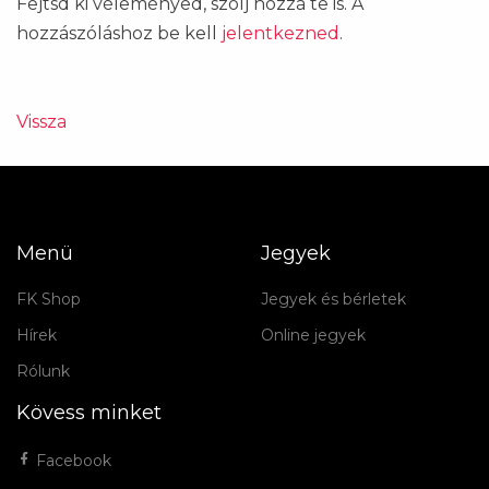
Fejtsd ki véleményed, szólj hozzá te is. A
hozzászóláshoz be kell
jelentkezned
.
Vissza
Menü
Jegyek
FK Shop
Jegyek és bérletek
Hírek
Online jegyek
Rólunk
Kövess minket
Facebook