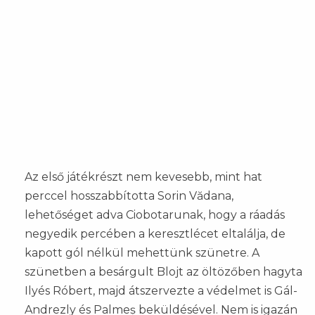
Az első játékrészt nem kevesebb, mint hat
perccel hosszabbította Sorin Vădana,
lehetőséget adva Ciobotarunak, hogy a ráadás
negyedik percében a keresztlécet eltalálja, de
kapott gól nélkül mehettünk szünetre. A
szünetben a besárgult Blojt az öltözőben hagyta
Ilyés Róbert, majd átszervezte a védelmet is Gál-
Andrezly és Palmeș beküldésével. Nem is igazán