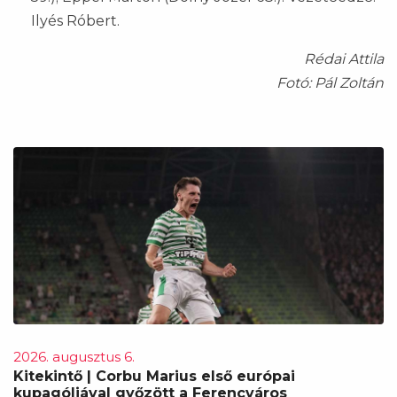
Ilyés Róbert.
Rédai Attila
Fotó: Pál Zoltán
2026. augusztus 6.
Kitekintő | Corbu Marius első európai
kupagóljával győzött a Ferencváros