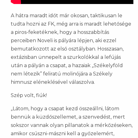
A hátra maradt időt már okosan, taktikusan le
tudta hozni az FK, még arra is maradt lehetősége
a piros-feketéknek, hogy a hosszabbítás
perceiben Noveli is pályára lépjen, aki ezzel
bemutatkozott az első osztályban. Hosszasan,
extázisban ünnepelt a szurkolókkal a lefújás
után a pályán a csapat, a hazaiak „Székelyföld
nem létezik” feliratú molinójára a Székely
himnusz eléneklésével válaszolva.
Szép volt, fiúk!
„Látom, hogy a csapat kezd összeállni, látom
bennük a küzdőszellemet, a szenvedést, mert
sokszor vannak olyan pillanatok a mérkőzéseken,
amikor csúszni-mászni kell a győzelemért,