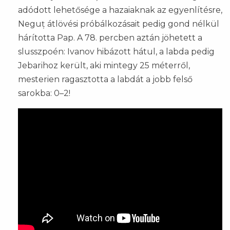
adódott lehetősége a hazaiaknak az egyenlítésre,
Neguț átlövési próbálkozásait pedig gond nélkül
hárította Pap. A 78. percben aztán jöhetett a
slusszpoén: Ivanov hibázott hátul, a labda pedig
Jebarihoz került, aki mintegy 25 méterről,
mesterien ragasztotta a labdát a jobb felső
sarokba: 0–2!