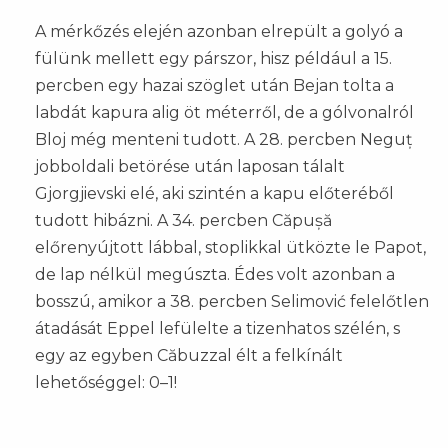
A mérkőzés elején azonban elrepült a golyó a
fülünk mellett egy párszor, hisz például a 15.
percben egy hazai szöglet után Bejan tolta a
labdát kapura alig öt méterről, de a gólvonalról
Bloj még menteni tudott. A 28. percben Neguț
jobboldali betörése után laposan tálalt
Gjorgjievski elé, aki szintén a kapu előteréből
tudott hibázni. A 34. percben Căpușă
előrenyújtott lábbal, stoplikkal ütközte le Papot,
de lap nélkül megúszta. Édes volt azonban a
bosszú, amikor a 38. percben Selimović felelőtlen
átadását Eppel lefülelte a tizenhatos szélén, s
egy az egyben Căbuzzal élt a felkínált
lehetőséggel: 0–1!