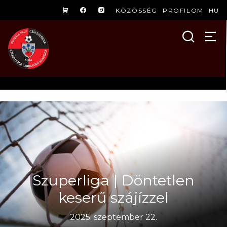
KÖZÖSSÉG
PROFILOM
HU
Szuperliga | Döntetlen
keserű szájízzel
2025. szeptember 22.