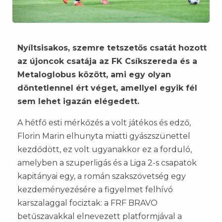
Nyíltsisakos, szemre tetszetős csatát hozott
az újoncok csatája az FK Csíkszereda és a
Metaloglobus között, ami egy olyan
döntetlennel ért véget, amellyel egyik fél
sem lehet igazán elégedett.
A hétfő esti mérkőzés a volt játékos és edző,
Florin Marin elhunyta miatti gyászszünettel
kezdődött, ez volt ugyanakkor ez a forduló,
amelyben a szuperligás és a Liga 2-s csapatok
kapitányai egy, a román szakszövetség egy
kezdeményezésére a figyelmet felhívó
karszalaggal fociztak: a FRF BRAVO
betűszavakkal elnevezett platformjával a