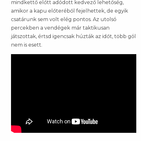
mindkettő előtt adódott kedvező lehetőség,
amikor a kapu előteréből fejelhettek, de egyik
csatárunk sem volt elég pontos. Az utolsó
percekben a vendégek már taktikusan
játszottak, értsd igencsak húzták az időt, több gól
nem is esett.