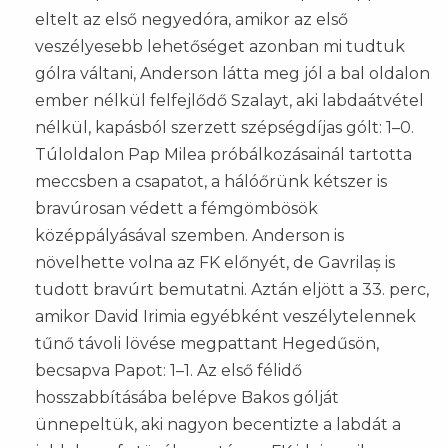
eltelt az első negyedóra, amikor az első
veszélyesebb lehetőséget azonban mi tudtuk
gólra váltani, Anderson látta meg jól a bal oldalon
ember nélkül felfejlődő Szalayt, aki labdaátvétel
nélkül, kapásból szerzett szépségdíjas gólt: 1–0.
Túloldalon Pap Milea próbálkozásainál tartotta
meccsben a csapatot, a hálóőrünk kétszer is
bravúrosan védett a fémgömbösök
középpályásával szemben. Anderson is
növelhette volna az FK előnyét, de Gavrilaș is
tudott bravúrt bemutatni. Aztán eljött a 33. perc,
amikor David Irimia egyébként veszélytelennek
tűnő távoli lövése megpattant Hegedűsön,
becsapva Papot: 1–1. Az első félidő
hosszabbításába belépve Bakos gólját
ünnepeltük, aki nagyon becentizte a labdát a