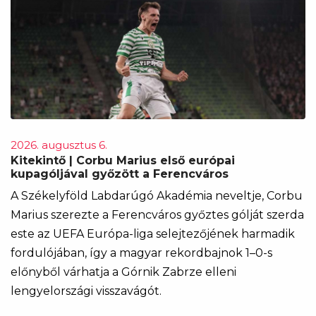
2026. augusztus 6.
Kitekintő | Corbu Marius első európai
kupagóljával győzött a Ferencváros
A Székelyföld Labdarúgó Akadémia neveltje, Corbu
Marius szerezte a Ferencváros győztes gólját szerda
este az UEFA Európa-liga selejtezőjének harmadik
fordulójában, így a magyar rekordbajnok 1–0-s
előnyből várhatja a Górnik Zabrze elleni
lengyelországi visszavágót.