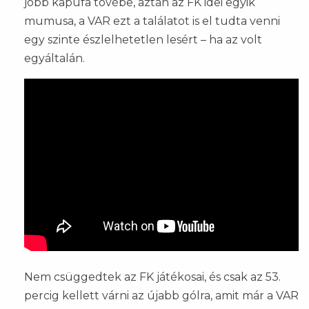
jobb kapufa tövébe, aztán az FK idei egyik
mumusa, a VAR ezt a találatot is el tudta venni
egy szinte észlelhetetlen lesért – ha az volt
egyáltalán.
Nem csüggedtek az FK játékosai, és csak az 53.
percig kellett várni az újabb gólra, amit már a VAR