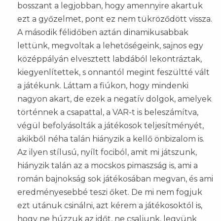
bosszant a legjobban, hogy amennyire akartuk
ezt a győzelmet, pont ez nem tükröződött vissza.
A második félidőben aztán dinamikusabbak
lettünk, megvoltak a lehetőségeink, sajnos egy
középpályán elvesztett labdából lekontráztak,
kiegyenlítettek, s onnantól megint feszültté vált
a játékunk. Láttam a fiúkon, hogy mindenki
nagyon akart, de ezek a negatív dolgok, amelyek
történnek a csapattal, a VAR-t is beleszámítva,
végül befolyásolták a játékosok teljesítményét,
akikből néha talán hiányzik a kellő önbizalom is.
Az ilyen stílusú, nyílt fociból, amit mi játszunk,
hiányzik talán az a mocskos pimaszság is, ami a
román bajnokság sok játékosában megvan, és ami
eredményesebbé teszi őket. De mi nem fogjuk
ezt utánuk csinálni, azt kérem a játékosoktól is,
hogy ne húzzuk az időt, ne csaljunk, legyünk