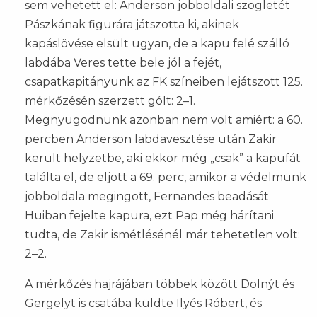
sem vehetett el: Anderson jobboldali szögletét
Pászkának figurára játszotta ki, akinek
kapáslövése elsült ugyan, de a kapu felé szálló
labdába Veres tette bele jól a fejét,
csapatkapitányunk az FK színeiben lejátszott 125.
mérkőzésén szerzett gólt: 2–1.
Megnyugodnunk azonban nem volt amiért: a 60.
percben Anderson labdavesztése után Zakir
került helyzetbe, aki ekkor még „csak” a kapufát
találta el, de eljött a 69. perc, amikor a védelmünk
jobboldala megingott, Fernandes beadását
Huiban fejelte kapura, ezt Pap még hárítani
tudta, de Zakir ismétlésénél már tehetetlen volt:
2–2.
A mérkőzés hajrájában többek között Dolnýt és
Gergelyt is csatába küldte Ilyés Róbert, és