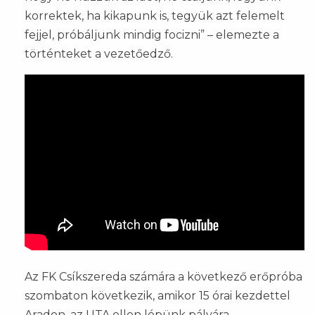
korrektek, ha kikapunk is, tegyük azt felemelt
fejjel, próbáljunk mindig focizni” – elemezte a
történteket a vezetőedző.
Az FK Csíkszereda számára a következő erőpróba
szombaton következik, amikor 15 órai kezdettel
Aradon, az UTA ellen lépünk pályára.