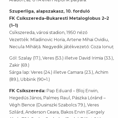
Szuperliga, alapszakasz, 10. forduló
FK Csíkszereda–Bukaresti Metaloglobus 2–2
(1–1)
Csíkszereda, városi stadion, 1950 néző
Vezették: Mladinovic Horia, Artene Mihai Ovidiu,
Necula Mihăiță. Negyedik játékvezető: Coza Ionuț
Gól: Szalay (17.), Veres (53.) illetve David Irimia (33.),
Zakir (69.)
Sárga lap: Veres (24.) illetve Camara (23.), Achim
(89.), Ubbink (90+1.)
FK Csíkszereda:
Pap Eduard – Bloj Erwin,
Hegedűs János, Palmeș Raul, Pászka Lóránd –
Végh Bence (Dusinszki Szabolcs 79.), Veres
Szilárd, Anderson Ceara, Bakos Ervin (Gergely