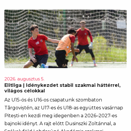
2026. augusztus 5.
Elitliga | Idénykezdet stabil szakmai háttérrel,
világos célokkal
Az U15-ös és U16-os csapatunk szombaton
Târgoviștén, az U17-es és U18-as együttes vasárnap
Pitești-en kezdi meg idegenben a 2026–2027-es
bajnoki idényt. A rajt előtt Dusinszki Zoltánnal, a