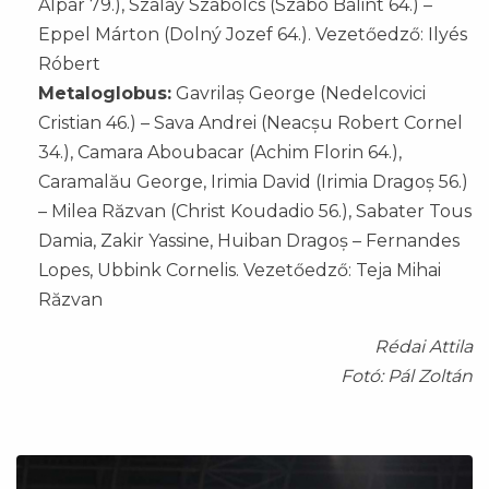
Alpár 79.), Szalay Szabolcs (Szabó Bálint 64.) –
Eppel Márton (Dolný Jozef 64.). Vezetőedző: Ilyés
Róbert
Metaloglobus:
Gavrilaș George (Nedelcovici
Cristian 46.) – Sava Andrei (Neacșu Robert Cornel
34.), Camara Aboubacar (Achim Florin 64.),
Caramalău George, Irimia David (Irimia Dragoș 56.)
– Milea Răzvan (Christ Koudadio 56.), Sabater Tous
Damia, Zakir Yassine, Huiban Dragoș – Fernandes
Lopes, Ubbink Cornelis. Vezetőedző: Teja Mihai
Răzvan
Rédai Attila
Fotó: Pál Zoltán