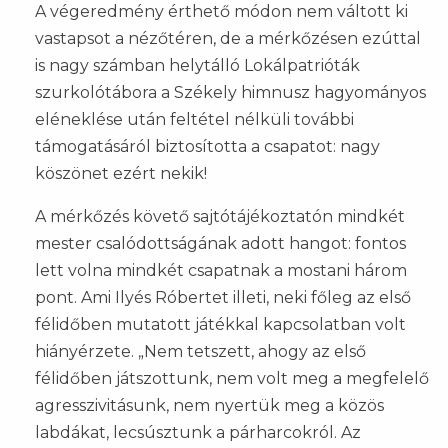
A végeredmény érthető módon nem váltott ki
vastapsot a nézőtéren, de a mérkőzésen ezúttal
is nagy számban helytálló Lokálpatrióták
szurkolótábora a Székely himnusz hagyományos
eléneklése után feltétel nélküli további
támogatásáról biztosította a csapatot: nagy
köszönet ezért nekik!
A mérkőzés követő sajtótájékoztatón mindkét
mester csalódottságának adott hangot: fontos
lett volna mindkét csapatnak a mostani három
pont. Ami Ilyés Róbertet illeti, neki főleg az első
félidőben mutatott játékkal kapcsolatban volt
hiányérzete. „Nem tetszett, ahogy az első
félidőben játszottunk, nem volt meg a megfelelő
agresszivitásunk, nem nyertük meg a közös
labdákat, lecsúsztunk a párharcokról. Az