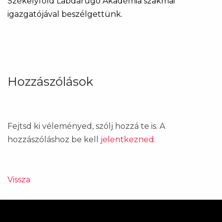
Székelyföld Labdarúgó Akadémia szakmai
igazgatójával beszélgettünk.
Hozzászólások
Fejtsd ki véleményed, szólj hozzá te is. A
hozzászóláshoz be kell
jelentkezned
.
Vissza