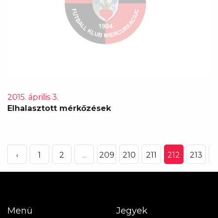
2015. április 3.
Elhalasztott mérkőzések
‹
1
2
...
209
210
211
212
213
2
Menü
Jegyek