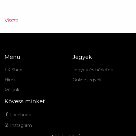
Vissza
Menü
Jegyek
FK Shop
Jegyek és bérletek
Hírek
Online jegyek
Rólunk
Kövess minket
Facebook
Instagram