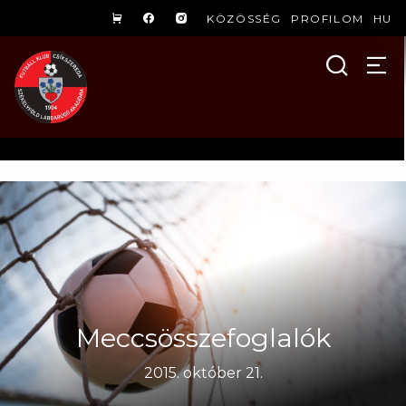
KÖZÖSSÉG
PROFILOM
HU
Meccsösszefoglalók
2015. október 21.