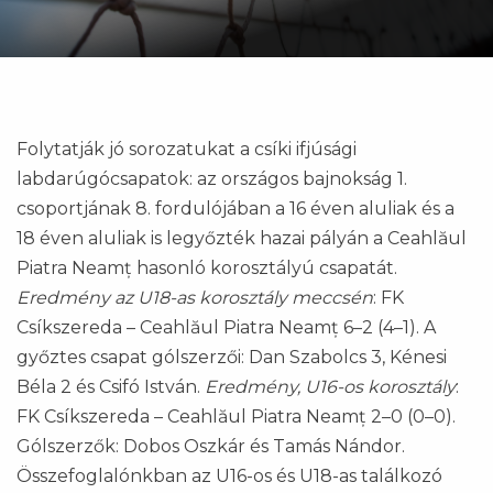
Folytatják jó sorozatukat a csíki ifjúsági
labdarúgócsapatok: az országos bajnokság 1.
csoportjának 8. fordulójában a 16 éven aluliak és a
18 éven aluliak is legyőzték hazai pályán a Ceahlăul
Piatra Neamț hasonló korosztályú csapatát.
Eredmény az U18-as korosztály meccsén
: FK
Csíkszereda – Ceahlăul Piatra Neamț 6–2 (4–1). A
győztes csapat gólszerzői: Dan Szabolcs 3, Kénesi
Béla 2 és Csifó István.
Eredmény, U16-os korosztály
:
FK Csíkszereda – Ceahlăul Piatra Neamț 2–0 (0–0).
Gólszerzők: Dobos Oszkár és Tamás Nándor.
Összefoglalónkban az U16-os és U18-as találkozó