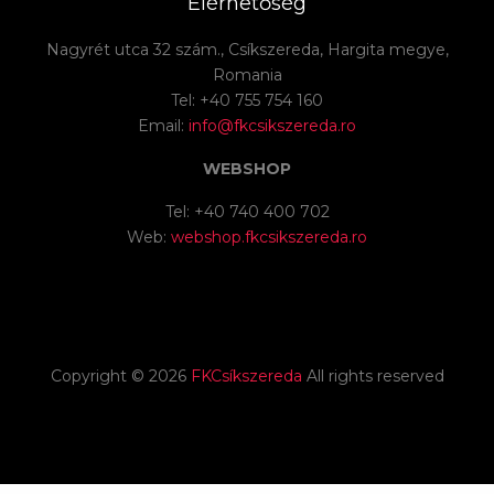
Elérhetőség
Nagyrét utca 32 szám., Csíkszereda, Hargita megye,
Romania
Tel: +40 755 754 160
Email:
info@fkcsikszereda.ro
WEBSHOP
Tel: +40 740 400 702
Web:
webshop.fkcsikszereda.ro
Copyright ©
2026
FKCsíkszereda
All rights reserved