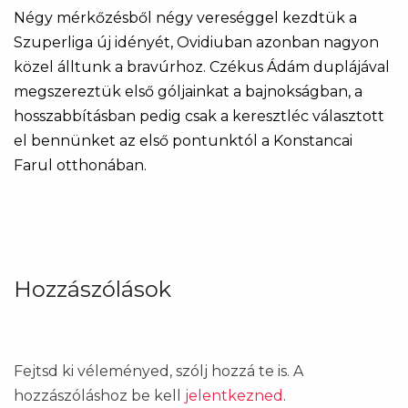
Négy mérkőzésből négy vereséggel kezdtük a
Szuperliga új idényét, Ovidiuban azonban nagyon
közel álltunk a bravúrhoz. Czékus Ádám duplájával
megszereztük első góljainkat a bajnokságban, a
hosszabbításban pedig csak a keresztléc választott
el bennünket az első pontunktól a Konstancai
Farul otthonában.
Hozzászólások
Fejtsd ki véleményed, szólj hozzá te is. A
hozzászóláshoz be kell
jelentkezned
.