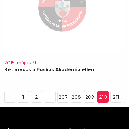
2015. május 31.
Két meccs a Puskás Akadémia ellen
‹
1
2
...
207
208
209
210
211
2