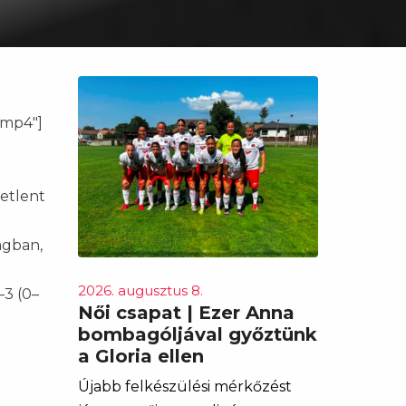
.mp4"]
tetlent
ágban,
2026. augusztus 8.
–3 (0–
Női csapat | Ezer Anna
bombagóljával győztünk
a Gloria ellen
Újabb felkészülési mérkőzést