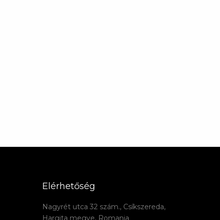
Elérhetőség
Nagyrét utca 32 szám., Csíkszereda,
Hargita megye, Romania