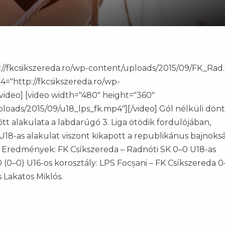
://fkcsikszereda.ro/wp-content/uploads/2015/09/FK_Rad
4="http://fkcsikszereda.ro/wp-
video] [video width="480" height="360"
loads/2015/09/u18_lps_fk.mp4"][/video] Gól nélküli dön
őtt alakulata a labdarúgó 3. Liga ötödik fordulójában,
U18-as alakulat viszont kikapott a republikánus bajnoks
 Eredmények: FK Csíkszereda – Radnóti SK 0–0 U18-as
 (0–0) U16-os korosztály: LPS Focșani – FK Csíkszereda 0
 Lakatos Miklós.