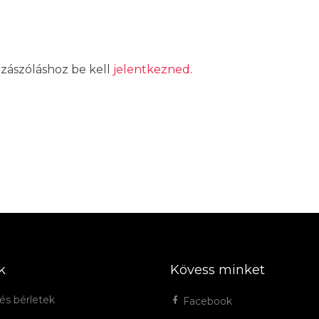
ozzászóláshoz be kell
jelentkezned
.
k
Kövess minket
és bérletek
Facebook