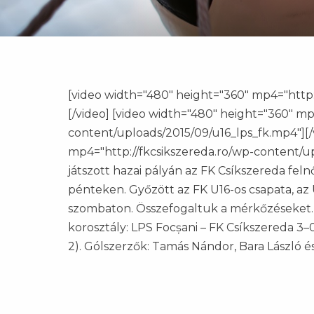
[video width="480" height="360" mp4="http
[/video] [video width="480" height="360" mp
content/uploads/2015/09/u16_lps_fk.mp4"][/
mp4="http://fkcsikszereda.ro/wp-content/up
játszott hazai pályán az FK Csíkszereda feln
pénteken. Győzött az FK U16-os csapata, az 
szombaton. Összefogaltuk a mérkőzéseket.
korosztály: LPS Focșani – FK Csíkszereda 3–0
2). Gólszerzők: Tamás Nándor, Bara László és