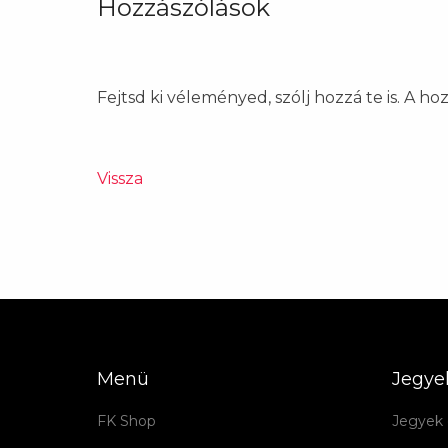
Hozzászólások
Fejtsd ki véleményed, szólj hozzá te is. A h
Vissza
Menü
Jegye
FK Shop
Jegyek 