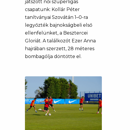
játszott női szuperligás
csapatunk: Kollár Péter
tanítványai Szovátán 1–0-ra
legyőzték bajnokságbeli első
ellenfelünket, a Besztercei
Gloriát. A találkozót Ezer Anna
hajrában szerzett, 28 méteres
bombagólja döntötte el.