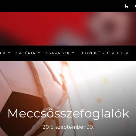
REK
GALÉRIA
CSAPATOK
JEGYEK ÉS BÉRLETEK
Meccsösszefoglalók
2015. szeptember 30.