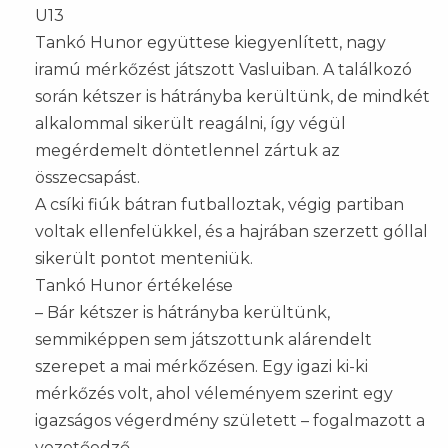
U13
Tankó Hunor együttese kiegyenlített, nagy
iramú mérkőzést játszott Vasluiban. A találkozó
során kétszer is hátrányba kerültünk, de mindkét
alkalommal sikerült reagálni, így végül
megérdemelt döntetlennel zártuk az
összecsapást.
A csíki fiúk bátran futballoztak, végig partiban
voltak ellenfelükkel, és a hajrában szerzett góllal
sikerült pontot menteniük.
Tankó Hunor értékelése
– Bár kétszer is hátrányba kerültünk,
semmiképpen sem játszottunk alárendelt
szerepet a mai mérkőzésen. Egy igazi ki-ki
mérkőzés volt, ahol véleményem szerint egy
igazságos végerdmény született – fogalmazott a
vezetőedző.