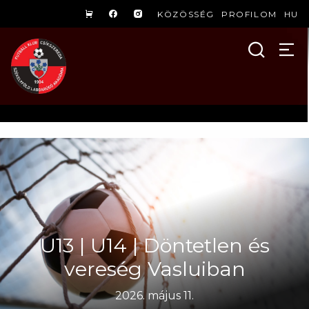
KÖZÖSSÉG
PROFILOM
HU
U13 | U14 | Döntetlen és
vereség Vasluiban
2026. május 11.