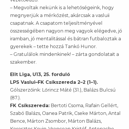
– Megvoltak nekünk is a lehetőségeink, hogy
megnyerjük a mérkőzést, akárcsak a vasluii
csapatnak. A csapatom teljesítményével
összességében nagyon meg vagyok elégedve, jó
iramban, jó mentalitással és bátran futbaloztak a
gyerekek – tette hozzá Tankó Hunor.
– Gratulálok mindenkinek! – zárta gondolatait a
szakember.
Elit Liga, U13, 25. forduló
LPS Vaslui–FK Csíkszereda 2–2 (1–1).
Gólszerzőink: Lőrincz Máté (31.), Balázs Bulcsú
(87.).
FK Csíkszereda:
Bertoti Csoma, Rafain Gellért,
Szabó Balázs, Oanea Patrik, Cseke Márton, Antal
Bence, Márton Zsombor, Márton Balázs,
Keresztes Kevin, Vrencean Kristóf, Antonache