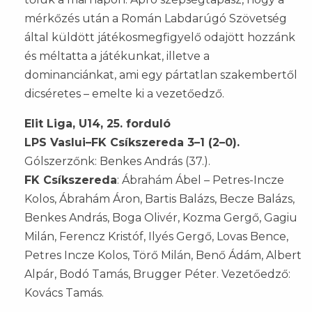
mérkőzés után a Román Labdarúgó Szövetség
által küldött játékosmegfigyelő odajött hozzánk
és méltatta a játékunkat, illetve a
dominanciánkat, ami egy pártatlan szakembertől
dicséretes – emelte ki a vezetőedző.
Elit Liga, U14, 25. forduló
LPS Vaslui–FK Csíkszereda 3–1 (2–0).
Gólszerzőnk: Benkes András (37.).
FK Csíkszereda
: Ábrahám Ábel – Petres-Incze
Kolos, Ábrahám Áron, Bartis Balázs, Becze Balázs,
Benkes András, Boga Olivér, Kozma Gergő, Gagiu
Milán, Ferencz Kristóf, Ilyés Gergő, Lovas Bence,
Petres Incze Kolos, Törő Milán, Benő Ádám, Albert
Alpár, Bodó Tamás, Brugger Péter. Vezetőedző:
Kovács Tamás.