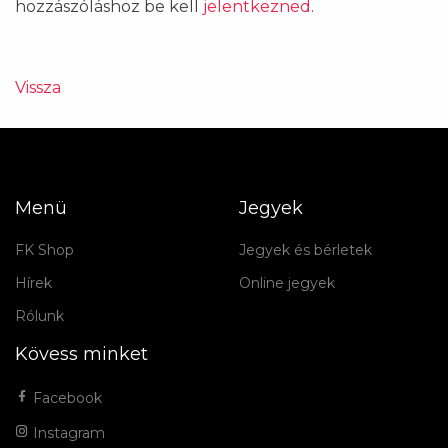
hozzászóláshoz be kell
jelentkezned
.
Vissza
Menü
Jegyek
FK Shop
Jegyek és bérletek
Hírek
Online jegyek
Rólunk
Kövess minket
Facebook
Instagram