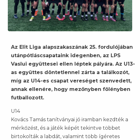
Az Elit Liga alapszakaszának 25. fordulójában
utánpótláscsapataink idegenben, az LPS
Vaslui együttesei ellen léptek pályára. Az U13-
as együttes döntetlennel zárta a találkozót,
míg az U14-es csapat vereséget szenvedett,
annak ellenére, hogy mezőnyben fölényben
futballozott.
U14
Kovács Tamás tanítványai jó iramban kezdték a
mérkőzést, és a játék képét tekintve többet
birtokolták a labdát, valamint több ígéretes