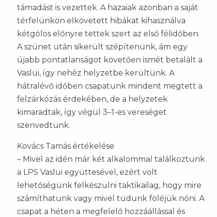
támadást is vezettek. A hazaiak azonban a saját
térfelünkön elkövetett hibákat kihasználva
kétgólos előnyre tettek szert az első félidőben.
A szünet után sikerült szépítenünk, ám egy
újabb pontatlanságot követően ismét betalált a
Vaslui, így nehéz helyzetbe kerültünk. A
hátralévő időben csapatunk mindent megtett a
felzárkózás érdekében, de a helyzetek
kimaradtak, így végül 3–1-es vereséget
szenvedtünk.
Kovács Tamás értékelése
– Mivel az idén már két alkalommal találkoztunk
a LPS Vaslui együttesével, ezért volt
lehetőségünk felkészülni taktikailag, hogy mire
számíthatunk vagy mivel tudunk föléjük nőni. A
csapat a héten a megfelelő hozzáállással és