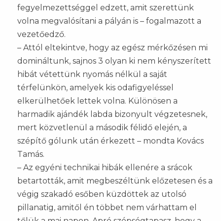
fegyelmezettséggel edzett, amit szerettünk
volna megvalósítani a pályán is – fogalmazott a
vezetőedző.
– Attól eltekintve, hogy az egész mérkőzésen mi
domináltunk, sajnos 3 olyan ki nem kényszerített
hibát vétettünk nyomás nélkül a saját
térfelünkön, amelyek kis odafigyeléssel
elkerülhetőek lettek volna. Különösen a
harmadik ajándék labda bizonyult végzetesnek,
mert közvetlenül a második félidő elején, a
szépítő gólunk után érkezett – mondta Kovács
Tamás.
– Az egyéni technikai hibák ellenére a srácok
betartották, amit megbeszéltünk előzetesen és a
végig szakadó esőben küzdöttek az utolsó
pillanatig, amitől én többet nem várhattam el
tőlük a mai napon. Apró szépségtapasz, hogy a