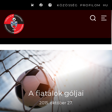
KÖZÖSSÉG
PROFILOM
HU
A fiatalok góljai
2015. október 27.