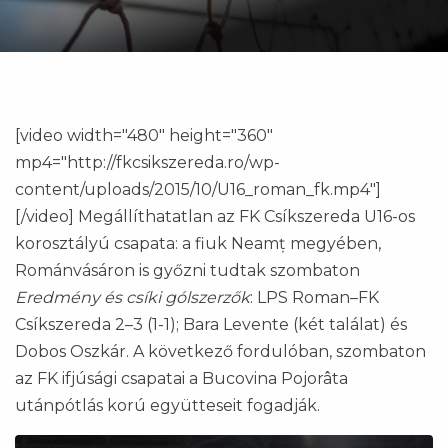
[video width="480" height="360"
mp4="http://fkcsikszereda.ro/wp-
content/uploads/2015/10/U16_roman_fk.mp4"]
[/video] Megállíthatatlan az FK Csíkszereda U16-os
korosztályú csapata: a fiuk Neamț megyében,
Románvásáron is győzni tudtak szombaton
Eredmény és csíki gólszerzők
: LPS Roman–FK
Csíkszereda 2–3 (1-1); Bara Levente (két találat) és
Dobos Oszkár. A következő fordulóban, szombaton
az FK ifjúsági csapatai a Bucovina Pojorâta
utánpótlás korú együtteseit fogadják.