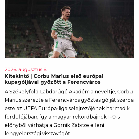
2026. augusztus 6.
Kitekintő | Corbu Marius első európai
kupagóljával győzött a Ferencváros
A Székelyföld Labdarúgó Akadémia neveltje, Corbu
Marius szerezte a Ferencváros győztes gólját szerda
este az UEFA Európa-liga selejtezőjének harmadik
fordulójában, így a magyar rekordbajnok 1–0-s
előnyből várhatja a Górnik Zabrze elleni
lengyelországi visszavágót.