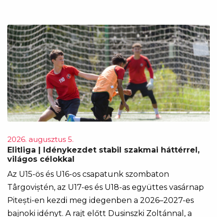
2026. augusztus 5.
Elitliga | Idénykezdet stabil szakmai háttérrel,
világos célokkal
Az U15-ös és U16-os csapatunk szombaton
Târgoviștén, az U17-es és U18-as együttes vasárnap
Pitești-en kezdi meg idegenben a 2026–2027-es
bajnoki idényt. A rajt előtt Dusinszki Zoltánnal, a