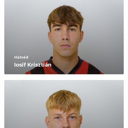
Hátvéd
Iosif Krisztián