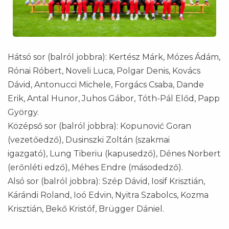
Hátsó sor (balról jobbra): Kertész Márk, Mózes Ádám,
Rónai Róbert, Noveli Luca, Polgar Denis, Kovács
Dávid, Antonucci Michele, Forgács Csaba, Dande
Erik, Antal Hunor, Juhos Gábor, Tóth-Pál Előd, Papp
György.
Középső sor (balról jobbra): Kopunović Goran
(vezetőedző), Dusinszki Zoltán (szakmai
igazgató), Lung Tiberiu (kapusedző), Dénes Norbert
(erőnléti edző), Méhes Endre (másodedző).
Alsó sor (balról jobbra): Szép Dávid, Iosif Krisztián,
Kárándi Roland, Ioó Edvin, Nyitra Szabolcs, Kozma
Krisztián, Bekő Kristóf, Brügger Dániel.