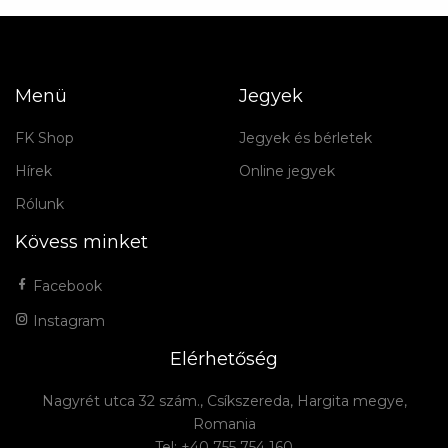
Menü
Jegyek
FK Shop
Jegyek és bérletek
Hírek
Online jegyek
Rólunk
Kövess minket
Facebook
Instagram
Elérhetőség
Nagyrét utca 32 szám., Csíkszereda, Hargita megye,
Romania
Tel: +40 755 754 160