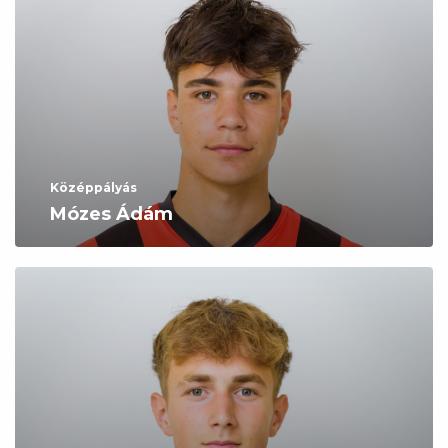
Középpályás
Mózes Ádám