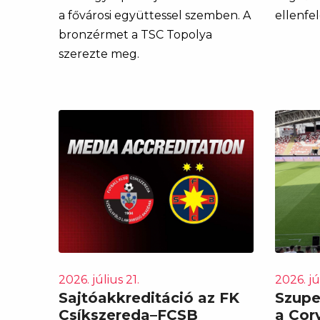
a fővárosi együttessel szemben. A
ellenfel
bronzérmet a TSC Topolya
szerezte meg.
2026. július 21.
2026. jú
Sajtóakkreditáció az FK
Szuper
Csíkszereda–FCSB
a Corv