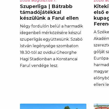
2026. augusztus 7.
2026. a
Szuperliga | Bátrabb
Kitek
támadójátékkal
első 
készülünk a Farul ellen
kupag
Feren
Négy fordulón belül a harmadik
A Széke
idegenbeli mérkőzésére készül
Akadémi
szuperligás együttesünk. Szabó
szerezt
István legénysége szombaton
gólját 
18.30-tól az ovidiui Gheorghe
Európa-
Hagi Stadionban a Konstancai
harmadi
Farul vendége lesz.
magyar 
előnybő
elleni l