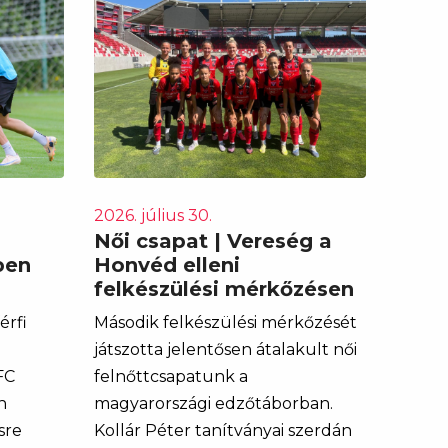
2026. július 30.
Női csapat | Vereség a
ben
Honvéd elleni
felkészülési mérkőzésen
érfi
Második felkészülési mérkőzését
játszotta jelentősen átalakult női
FC
felnőttcsapatunk a
n
magyarországi edzőtáborban.
sre
Kollár Péter tanítványai szerdán