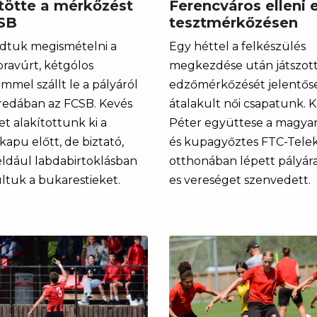
tötte a mérkőzést
Ferencváros elleni 
SB
tesztmérkőzésen
dtuk megismételni a
Egy héttel a felkészülés
bravúrt, kétgólos
megkezdése után játszott
mmel szállt le a pályáról
edzőmérkőzését jelentős
redában az FCSB. Kevés
átalakult női csapatunk. K
t alakítottunk ki a
Péter együttese a magya
apu előtt, de biztató,
és kupagyőztes FTC-Tel
ldául labdabirtoklásban
otthonában lépett pályára,
ltuk a bukarestieket.
es vereséget szenvedett.