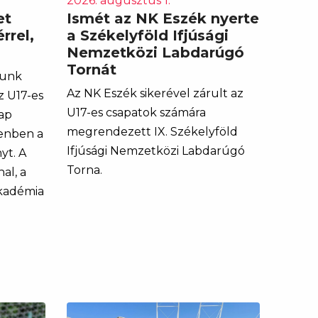
2026. augusztus 1.
et
Ismét az NK Eszék nyerte
rrel,
a Székelyföld Ifjúsági
Nemzetközi Labdarúgó
Tornát
tunk
Az NK Eszék sikerével zárult az
z U17-es
U17-es csapatok számára
nap
megrendezett IX. Székelyföld
genben a
Ifjúsági Nemzetközi Labdarúgó
yt. A
Torna.
al, a
kadémia