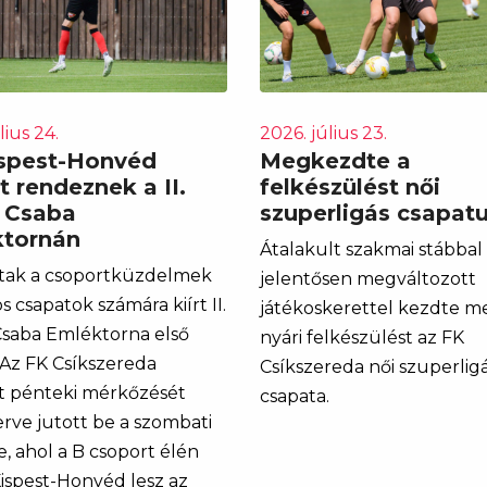
lius 24.
2026. július 23.
spest-Honvéd
Megkezdte a
t rendeznek a II.
felkészülést női
 Csaba
szuperligás csapat
tornán
Átalakult szakmai stábbal
tak a csoportküzdelmek
jelentősen megváltozott
s csapatok számára kiírt II.
játékoskerettel kezdte m
saba Emléktorna első
nyári felkészülést az FK
 Az FK Csíkszereda
Csíkszereda női szuperlig
 pénteki mérkőzését
csapata.
ve jutott be a szombati
, ahol a B csoport élén
ispest-Honvéd lesz az