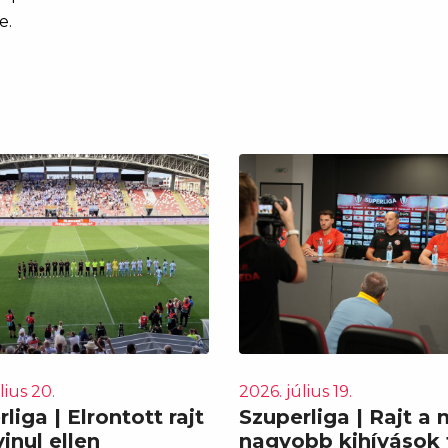
e.
lius 20.
2026. július 19.
liga | Elrontott rajt
Szuperliga | Rajt a
inul ellen
nagyobb kihívások 