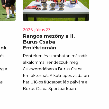
2026. július 23.
Rangos mezőny a II.
Burus Csaba
unk
Emléktornán
 és
Pénteken és szombaton második
alkalommal rendezzük meg
eg a
Csíkszeredában a Burus Csaba
Emléktornát. A kétnapos viadalon
ás
hat U16-os fiúcsapat lép pályára a
Burus Csaba Sportparkban.