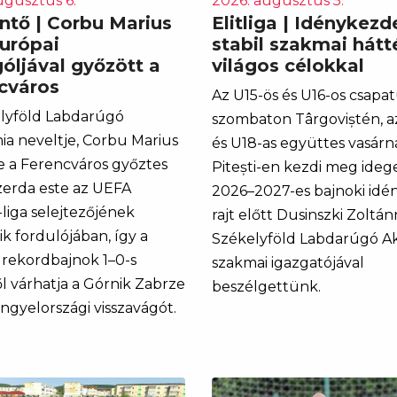
ugusztus 6.
2026. augusztus 5.
intő | Corbu Marius
Elitliga | Idénykezd
európai
stabil szakmai hátté
óljával győzött a
világos célokkal
cváros
Az U15-ös és U16-os csapa
lyföld Labdarúgó
szombaton Târgoviștén, a
a neveltje, Corbu Marius
és U18-as együttes vasár
e a Ferencváros győztes
Pitești-en kezdi meg ide
szerda este az UEFA
2026–2027-es bajnoki idén
liga selejtezőjének
rajt előtt Dusinszki Zoltánn
k fordulójában, így a
Székelyföld Labdarúgó A
rekordbajnok 1–0-s
szakmai igazgatójával
l várhatja a Górnik Zabrze
beszélgettünk.
engyelországi visszavágót.