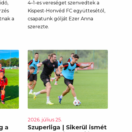
idő,
4–1-es vereséget szenvedtek a
rzés
Kispest-Honvéd FC együttesétől,
tnak a
csapatunk gólját Ezer Anna
szerezte.
2026. július 25.
g a
Szuperliga | Sikerül ismét