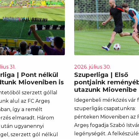
lius 31.
2026. július 30.
liga | Pont nélkül
Szuperliga | Első
tunk Mioveniben is
pontjaink reményé
utazunk Miovenibe
tetőből szerzett góllal
Idegenbeli mérkőzés vár f
nk alul az FC Argeș
szuperligás csapatunkra:
ban, így a remélt
pénteken Mioveniben az 
rzés elmaradt. Három
Argeș fogadja Szabó Istvá
 után ugyanennyi
legénységét. A felkészülé
gel, szerzett gól nélkül