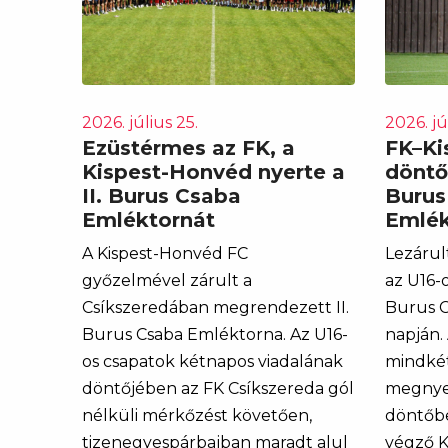
2026. július 25.
2026. jú
Ezüstérmes az FK, a
FK–Ki
Kispest-Honvéd nyerte a
döntő
II. Burus Csaba
Burus
Emléktornát
Emlék
A Kispest-Honvéd FC
Lezárul
győzelmével zárult a
az U16-o
Csíkszeredában megrendezett II.
Burus C
Burus Csaba Emléktorna. Az U16-
napján.
os csapatok kétnapos viadalának
mindkét
döntőjében az FK Csíkszereda gól
megnyer
nélküli mérkőzést követően,
döntőbe
tizenegyespárbajban maradt alul
végző K