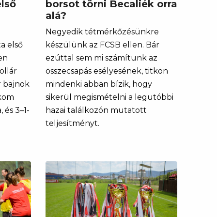
első
borsot törni Becaliék orra
alá?
Negyedik tétmérkőzésünkre
a első
készülünk az FCSB ellen. Bár
en
ezúttal sem mi számítunk az
ollár
összecsapás esélyesének, titkon
r bajnok
mindenki abban bízik, hogy
ekom
sikerül megismételni a legutóbbi
 és 3–1-
hazai találkozón mutatott
teljesítményt.