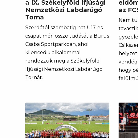
a IX. Székelyföld Ifjúsági
eldön
Nemzetközi Labdarúgó
az FC
Torna
Nem tu
Szerdától szombatig hat U17-es
tavaszi 
csapat méri össze tudását a Burus
győzele
Csaba Sportparkban, ahol
Csíksze
kilencedik alkalommal
helyzete
rendezzük meg a Székelyföld
vendégk
Ifjúsági Nemzetközi Labdarúgó
hogy pé
Tornát.
felülmú