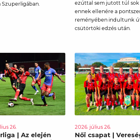
ezúttal sem jutott túl sok 
a Szuperligában.
ennek ellenére a pontsze
reményében indultunk ú
csütörtöki edzés után.
lius 26.
2026. július 26.
liga | Az elején
Női csapat | Veresé