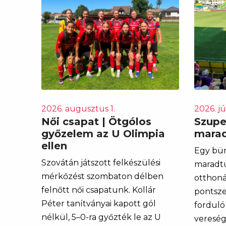
2026. augusztus 1.
2026. jú
Női csapat | Ötgólos
Szuper
győzelem az U Olimpia
marad
ellen
Egy bün
Szovátán játszott felkészülési
maradtu
mérkőzést szombaton délben
otthoná
felnőtt női csapatunk. Kollár
pontsze
Péter tanítványai kapott gól
forduló
nélkül, 5–0-ra győzték le az U
vereség