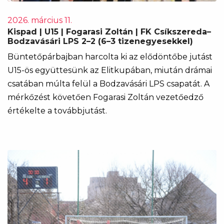
2026. március 11.
Kispad | U15 | Fogarasi Zoltán | FK Csíkszereda–
Bodzavásári LPS 2–2 (6–3 tizenegyesekkel)
Büntetőpárbajban harcolta ki az elődöntőbe jutást
U15-ös együttesünk az Elitkupában, miután drámai
csatában múlta felül a Bodzavásári LPS csapatát. A
mérkőzést követően Fogarasi Zoltán vezetőedző
értékelte a továbbjutást.