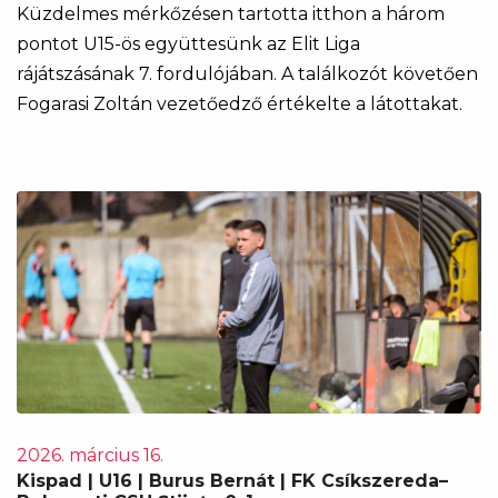
Küzdelmes mérkőzésen tartotta itthon a három
pontot U15-ös együttesünk az Elit Liga
rájátszásának 7. fordulójában. A találkozót követően
Fogarasi Zoltán vezetőedző értékelte a látottakat.
2026. március 16.
Kispad | U16 | Burus Bernát | FK Csíkszereda–