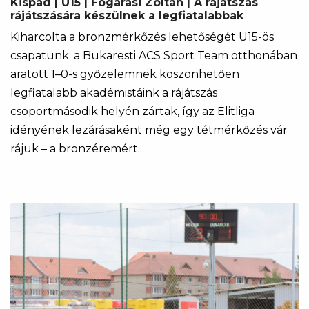
Kispad | U15 | Fogarasi Zoltán | A rájátszás
rájátszására készülnek a legfiatalabbak
Kiharcolta a bronzmérkőzés lehetőségét U15-ös
csapatunk: a Bukaresti ACS Sport Team otthonában
aratott 1–0-s győzelemnek köszönhetően
legfiatalabb akadémistáink a rájátszás
csoportmásodik helyén zártak, így az Elitliga
idényének lezárásaként még egy tétmérkőzés vár
rájuk – a bronzéremért.