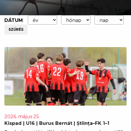
DÁTUM
:
SZŰRÉS
2026. május 25.
Kispad | U16 | Burus Bernát | Știința–FK 1–1