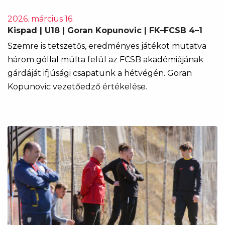
2026. március 16.
Kispad | U18 | Goran Kopunovic | FK–FCSB 4–1
Szemre is tetszetős, eredményes játékot mutatva
három góllal múlta felül az FCSB akadémiájának
gárdáját ifjúsági csapatunk a hétvégén. Goran
Kopunovic vezetőedző értékelése.