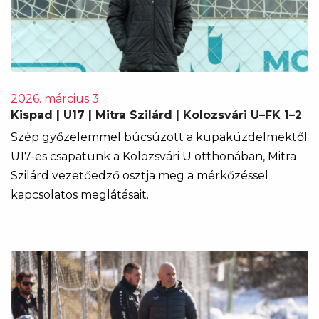
2026. március 3.
Kispad | U17 | Mitra Szilárd | Kolozsvári U–FK 1–2
Szép győzelemmel búcsúzott a kupaküzdelmektől
U17-es csapatunk a Kolozsvári U otthonában, Mitra
Szilárd vezetőedző osztja meg a mérkőzéssel
kapcsolatos meglátásait.