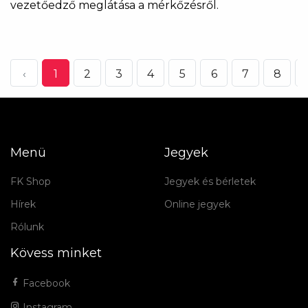
vezetőedző meglátása a mérkőzésről.
‹
1
2
3
4
5
6
7
8
Menü
Jegyek
FK Shop
Jegyek és bérletek
Hírek
Online jegyek
Rólunk
Kövess minket
Facebook
Instagram