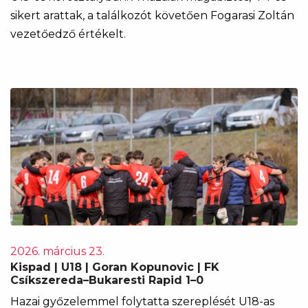
sikert arattak, a találkozót követően Fogarasi Zoltán
vezetőedző értékelt.
2026. március 23.
Kispad | U18 | Goran Kopunovic | FK
Csíkszereda–Bukaresti Rapid 1–0
Hazai győzelemmel folytatta szereplését U18-as