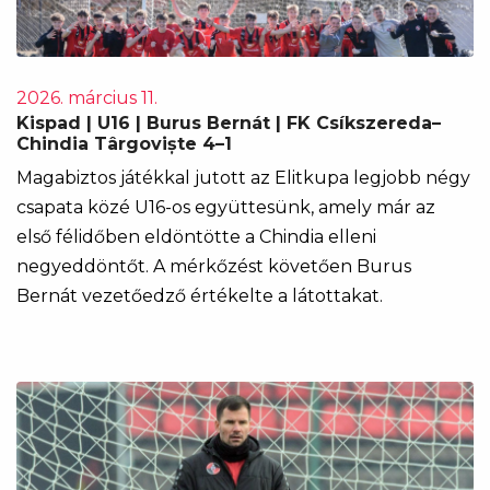
2026. március 11.
Kispad | U16 | Burus Bernát | FK Csíkszereda–
Chindia Târgoviște 4–1
Magabiztos játékkal jutott az Elitkupa legjobb négy
csapata közé U16-os együttesünk, amely már az
első félidőben eldöntötte a Chindia elleni
negyeddöntőt. A mérkőzést követően Burus
Bernát vezetőedző értékelte a látottakat.