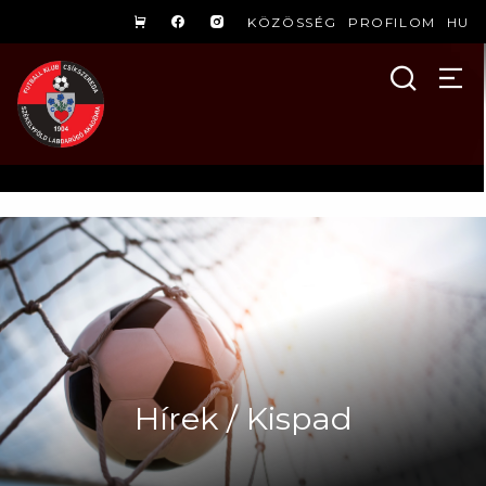
KÖZÖSSÉG
PROFILOM
HU
Hírek / Kispad