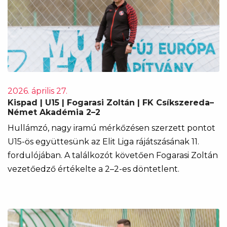
2026. április 27.
Kispad | U15 | Fogarasi Zoltán | FK Csíkszereda–
Német Akadémia 2–2
Hullámzó, nagy iramú mérkőzésen szerzett pontot
U15-ös együttesünk az Elit Liga rájátszásának 11.
fordulójában. A találkozót követően Fogarasi Zoltán
vezetőedző értékelte a 2–2-es döntetlent.