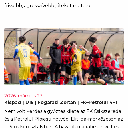
frissebb, agresszívebb játékot mutatott.
2026. március 23.
Kispad | U15 | Fogarasi Zoltán | FK–Petrolul 4–1
Nem volt kérdés a győztes kiléte az FK Csíkszereda
és a Petrolul Ploiești hétvégi Elitliga-mérkőzésén az
U15-ös korosztályban. A hazaiak magabiztos, 4–1-es