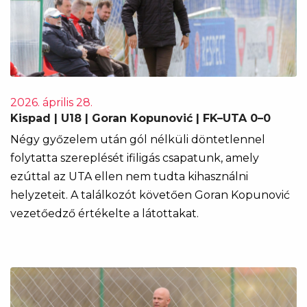
2026. április 28.
Kispad | U18 | Goran Kopunović | FK–UTA 0–0
Négy győzelem után gól nélküli döntetlennel
folytatta szereplését ifiligás csapatunk, amely
ezúttal az UTA ellen nem tudta kihasználni
helyzeteit. A találkozót követően Goran Kopunović
vezetőedző értékelte a látottakat.