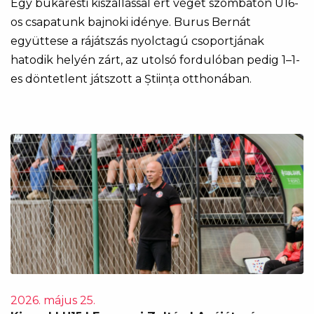
Egy bukaresti kiszállással ért véget szombaton U16-
os csapatunk bajnoki idénye. Burus Bernát
együttese a rájátszás nyolctagú csoportjának
hatodik helyén zárt, az utolsó fordulóban pedig 1–1-
es döntetlent játszott a Știința otthonában.
2026. május 25.