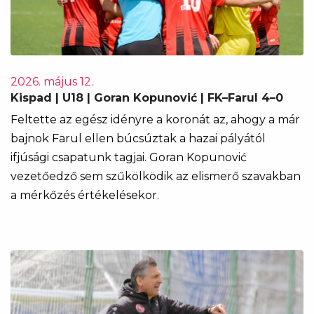
2026. május 12.
Kispad | U18 | Goran Kopunović | FK–Farul 4–0
Feltette az egész idényre a koronát az, ahogy a már
bajnok Farul ellen búcsúztak a hazai pályától
ifjúsági csapatunk tagjai. Goran Kopunović
vezetőedző sem szűkölködik az elismerő szavakban
a mérkőzés értékelésekor.