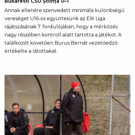
Bukaresti CSU Știința 0–1
Annak ellenére szenvedett minimális különbségű
vereséget U16-os együttesünk az Elit Liga
rájátszásának 7. fordulójában, hogy a mérkőzés
nagy részében kontroll alatt tartotta a játékot. A
találkozót követően Burus Bernát vezetőedző
értékelte a látottakat.