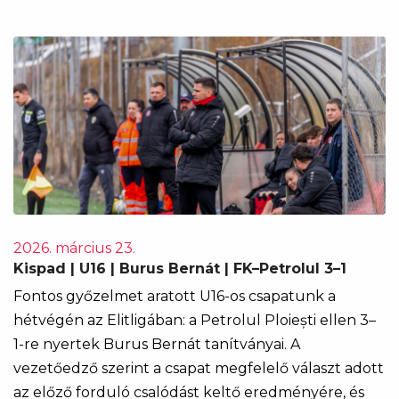
2026. március 23.
Kispad | U16 | Burus Bernát | FK–Petrolul 3–1
Fontos győzelmet aratott U16-os csapatunk a
hétvégén az Elitligában: a Petrolul Ploiești ellen 3–
1-re nyertek Burus Bernát tanítványai. A
vezetőedző szerint a csapat megfelelő választ adott
az előző forduló csalódást keltő eredményére, és