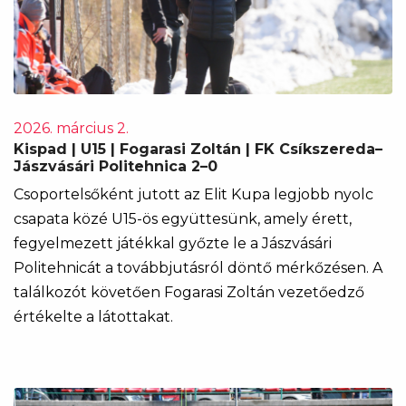
2026. március 2.
Kispad | U15 | Fogarasi Zoltán | FK Csíkszereda–
Jászvásári Politehnica 2–0
Csoportelsőként jutott az Elit Kupa legjobb nyolc
csapata közé U15-ös együttesünk, amely érett,
fegyelmezett játékkal győzte le a Jászvásári
Politehnicát a továbbjutásról döntő mérkőzésen. A
találkozót követően Fogarasi Zoltán vezetőedző
értékelte a látottakat.