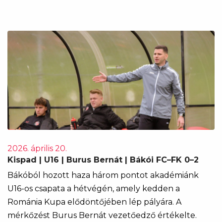
2026. április 20.
Kispad | U16 | Burus Bernát | Bákói FC–FK 0–2
Bákóból hozott haza három pontot akadémiánk
U16-os csapata a hétvégén, amely kedden a
Románia Kupa elődöntőjében lép pályára. A
mérkőzést Burus Bernát vezetőedző értékelte.