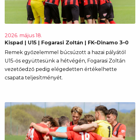
2026. május 18.
Kispad | U15 | Fogarasi Zoltán | FK–Dinamo 3–0
Remek győzelemmel búcsúzott a hazai pályától
U15-ös együttesünk a hétvégén, Fogarasi Zoltán
vezetőedző pedig elégedetten értékelhette
csapata teljesítményét.