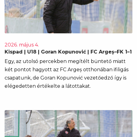
2026. május 4.
Kispad | U18 | Goran Kopunović | FC Argeș–FK 1–1
Egy, az utolsó percekben megítélt büntető miatt
két pontot hagyott az FC Argeș otthonában ifiligás
csapatunk, de Goran Kopunović vezetőedző így is
elégedetten értékelte a látottakat.