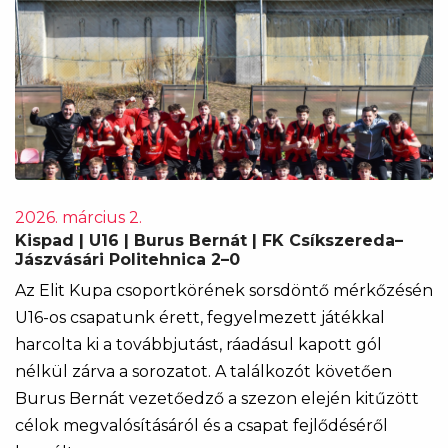
2026. március 2.
Kispad | U16 | Burus Bernát | FK Csíkszereda–
Jászvásári Politehnica 2–0
Az Elit Kupa csoportkörének sorsdöntő mérkőzésén
U16-os csapatunk érett, fegyelmezett játékkal
harcolta ki a továbbjutást, ráadásul kapott gól
nélkül zárva a sorozatot. A találkozót követően
Burus Bernát vezetőedző a szezon elején kitűzött
célok megvalósításáról és a csapat fejlődéséről