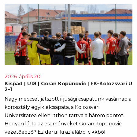
2026. április 20.
Kispad | U18 | Goran Kopunović | FK–Kolozsvári U
2–1
Nagy meccset játszott ifjúsági csapatunk vasárnap a
korosztály egyik élcsapata, a Kolozsvári
Universitatea ellen, itthon tartva a három pontot.
Hogyan látta az eseményeket Goran Kopunović
vezetőedző? Ez derül ki az alábbi cikkből.