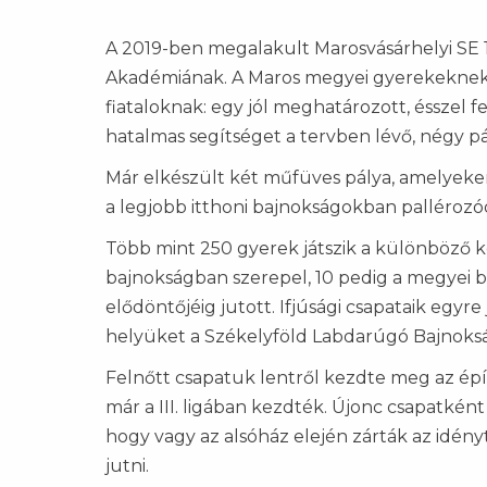
A 2019-ben megalakult Marosvásárhelyi SE 1
Akadémiának. A Maros megyei gyerekeknek ol
fiataloknak: egy jól meghatározott, ésszel
hatalmas segítséget a tervben lévő, négy p
Már elkészült két műfüves pálya, amelyeken
a legjobb itthoni bajnokságokban pallérozó
Több mint 250 gyerek játszik a különböző k
bajnokságban szerepel, 10 pedig a megyei 
elődöntőjéig jutott.
Ifjúsági csapataik egy
helyüket a Székelyföld Labdarúgó Bajnoks
Felnőtt csapatuk lentről kezdte meg az épít
már a III. ligában kezdték.
Újonc csapatként 
hogy vagy az alsóház elején zárták az id
jutni.