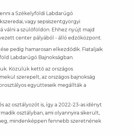
lenni a Székelyföldi Labdarúgó
szeredai, vagy sepsiszentgyörgyi
á válni a szülőföldön. Ehhez nyújt majd
vezett center pályából - álló edzőközpont.
ése pedig hamarosan elkezdődik. Fiataljaik
lyföld Labdarúgó Bajnokságban.
tuk. Közülük kettő az országos
mekül szerepelt, az országos bajnokság
orosztályos együtteseik megállták a
az osztályozót is, így a 2022-23-as idényt
madik osztályban, ami olyannyira sikerült,
k meg, mindenképpen fennebb szeretnének