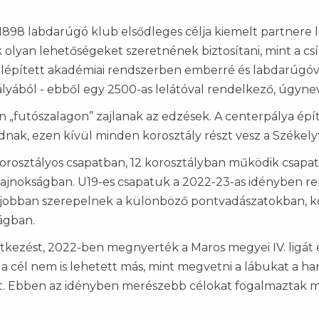
898 labdarúgó klub elsődleges célja kiemelt partnere 
yan lehetőségeket szeretnének biztosítani, mint a csík
 felépített akadémiai rendszerben emberré és labdarúgóv
ályából - ebből egy 2500-as lelátóval rendelkező, úgyne
 „futószalagon” zajlanak az edzések. A centerpálya épít
dnak, ezen kívül minden korosztály részt vesz a Széke
orosztályos csapatban, 12 korosztályban működik csapa
bajnokságban.
U19-es csapatuk a 2022-23-as idényben re
re jobban szerepelnek a különböző pontvadászatokban, k
ágban.
kezést, 2022-ben megnyerték a Maros megyei IV. ligát és 
a cél nem is lehetett más, mint megvetni a lábukat a har
ényt. Ebben az idényben merészebb célokat fogalmazta