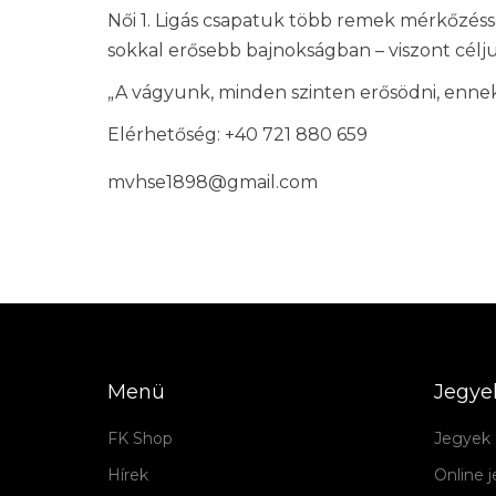
Női 1. Ligás csapatuk több remek mérkőzéss
sokkal erősebb bajnokságban – viszont célj
„A vágyunk, minden szinten erősödni, enne
Elérhetőség: +40 721 880 659
mvhse1898@gmail.com
Menü
Jegye
FK Shop
Jegyek 
Hírek
Online 