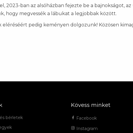
el, 2023-ban az alsóházban fejezte be a bajnokságot, az
uk, hogy megvessék a lábukat a legjobbak között.
k eléréséért pedig keményen dolgozunk! Közösen kimaga
k
Kövess minket
és bérletek
Facebook
jegyek
Instagram