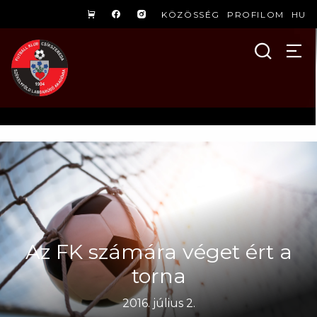
KÖZÖSSÉG
PROFILOM
HU
Az FK számára véget ért a
torna
2016. július 2.