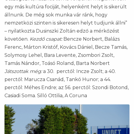
egy más kultúra fociját, helyenként helyt is sikerült
állnunk. De még sok munka vár ránk, hogy
nemzetközi szinten is sikeresen helyt tudjunk állni”
– nyilatkozta Dusinszki Zoltán edző a mérkőzést
követően.
Kezdő csapat:
Bencze Norbert, Balázs
Ferenc, Márton Kristóf, Kovács Dániel, Becze Tamás,
Solymosy Lehel, Bara Levente, Zsombori Zsolt,
Tamás Nándor, Toásó Roland, Barta Norbert
Játszottak még:
a 30. perctől: Incze Zsolt; a 40.
perctől: Marucza Csanád, Tankó Hunor; a 44.
perctől: Méhes Endre; az 56. perctől: Szondi Botond,
Casiadi Soma. Silló Ottilia, A Coruna