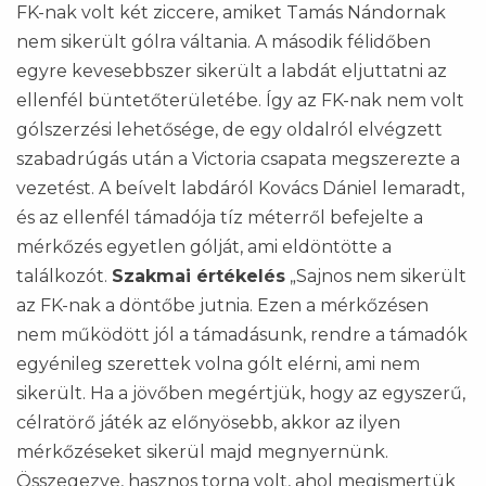
FK-nak volt két ziccere, amiket Tamás Nándornak
nem sikerült gólra váltania. A második félidőben
egyre kevesebbszer sikerült a labdát eljuttatni az
ellenfél büntetőterületébe. Így az FK-nak nem volt
gólszerzési lehetősége, de egy oldalról elvégzett
szabadrúgás után a Victoria csapata megszerezte a
vezetést. A beívelt labdáról Kovács Dániel lemaradt,
és az ellenfél támadója tíz méterről befejelte a
mérkőzés egyetlen gólját, ami eldöntötte a
találkozót.
Szakmai értékelés
„Sajnos nem sikerült
az FK-nak a döntőbe jutnia. Ezen a mérkőzésen
nem működött jól a támadásunk, rendre a támadók
egyénileg szerettek volna gólt elérni, ami nem
sikerült. Ha a jövőben megértjük, hogy az egyszerű,
célratörő játék az előnyösebb, akkor az ilyen
mérkőzéseket sikerül majd megnyernünk.
Összegezve, hasznos torna volt, ahol megismertük