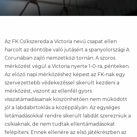
Az FK Csíkszereda a Victoria nevű csapat ellen
harcolt az döntőbe való jutásért a spanyolországi A
Corunában zajló nemzetközi tornán. A szoros
mérkőzést végül a Victoria nyerte 1-0-ra, pénteken.
Az előző napi mérkőzéshez képest az FK-nak egy
szervezettebb védekezéssel sikerült kezdeni a
mérkőzést, viszont az ellenfél gyors
visszatámadásainak köszönhetően nem működött
jól a labdabirtoklás a középpályán. Az egységes
letámadásokkal rendre sikerült labdát szerezniük a
csíkiaknak, de nem tudtak ellentámadásokat
felépíteni. Ennek ellenére az első játékrészben az