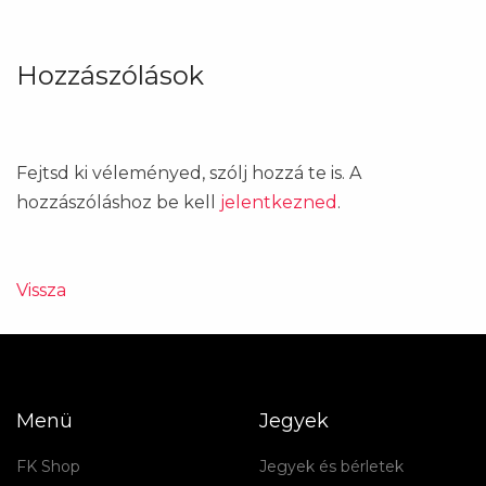
Hozzászólások
Fejtsd ki véleményed, szólj hozzá te is. A
hozzászóláshoz be kell
jelentkezned
.
Vissza
Menü
Jegyek
FK Shop
Jegyek és bérletek