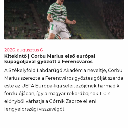
2026. augusztus 6.
Kitekintő | Corbu Marius első európai
kupagóljával győzött a Ferencváros
A Székelyföld Labdarúgó Akadémia neveltje, Corbu
Marius szerezte a Ferencváros győztes gólját szerda
este az UEFA Európa-liga selejtezőjének harmadik
fordulójában, így a magyar rekordbajnok 1–0-s
előnyből várhatja a Górnik Zabrze elleni
lengyelországi visszavágót.