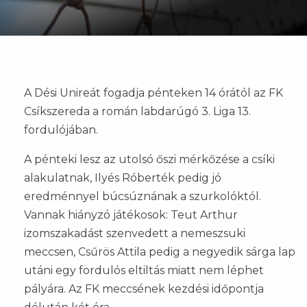
A Dési Unireát fogadja pénteken 14 órától az FK
Csíkszereda a román labdarúgó 3. Liga 13.
fordulójában.
A pénteki lesz az utolsó őszi mérkőzése a csíki
alakulatnak, Ilyés Róberték pedig jó
eredménnyel búcsúznának a szurkolóktól.
Vannak hiányzó játékosok: Teut Arthur
izomszakadást szenvedett a nemeszsuki
meccsen, Csűrös Attila pedig a negyedik sárga lap
utáni egy fordulós eltiltás miatt nem léphet
pályára. Az FK meccsének kezdési időpontja