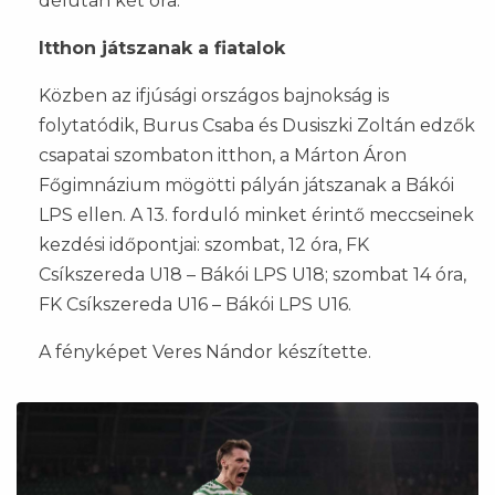
délután két óra.
Itthon játszanak a fiatalok
Közben az ifjúsági országos bajnokság is
folytatódik, Burus Csaba és Dusiszki Zoltán edzők
csapatai szombaton itthon, a Márton Áron
Főgimnázium mögötti pályán játszanak a Bákói
LPS ellen. A 13. forduló minket érintő meccseinek
kezdési időpontjai: szombat, 12 óra, FK
Csíkszereda U18 – Bákói LPS U18; szombat 14 óra,
FK Csíkszereda U16 – Bákói LPS U16.
A fényképet Veres Nándor készítette.