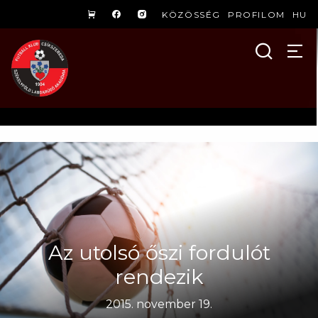
KÖZÖSSÉG
PROFILOM
HU
Az utolsó őszi fordulót
rendezik
2015. november 19.