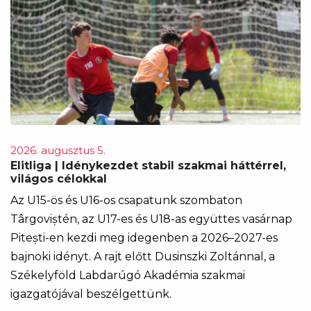
2026. augusztus 5.
Elitliga | Idénykezdet stabil szakmai háttérrel,
világos célokkal
Az U15-ös és U16-os csapatunk szombaton
Târgoviștén, az U17-es és U18-as együttes vasárnap
Pitești-en kezdi meg idegenben a 2026–2027-es
bajnoki idényt. A rajt előtt Dusinszki Zoltánnal, a
Székelyföld Labdarúgó Akadémia szakmai
igazgatójával beszélgettünk.