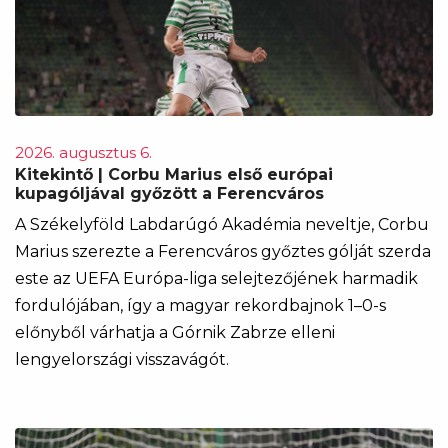
2026. augusztus 6.
Kitekintő | Corbu Marius első európai
kupagóljával győzött a Ferencváros
A Székelyföld Labdarúgó Akadémia neveltje, Corbu
Marius szerezte a Ferencváros győztes gólját szerda
este az UEFA Európa-liga selejtezőjének harmadik
fordulójában, így a magyar rekordbajnok 1–0-s
előnyből várhatja a Górnik Zabrze elleni
lengyelországi visszavágót.