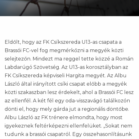
Eldőlt, hogy az FK Csíkszereda U13-as csapata a
Brassói FC-vel fog megmérkőzni a megyék közti
selejtezőn. Mindezt ma reggel tette közzé a Román
Labdarúgó Szövetség. Az U13-as korosztályban az
FK Csíkszereda képviseli Hargita megyét. Az Albu
László által irányított csíki csapat előbb a megyék
közti szakaszban lesz érdekelt, ahol a Brassói FC lesz
az ellenfél. A két fél egy oda-visszavágó találkozón
dönti el, hogy mely gárda jut a regionális döntőbe.
Albu László az FK trénere elmondta, hogy most
igyekeznek feltérképezni ellenfelüket. „Sokat nem
tudunk a brassói csapatról. Egy összehasonlításunk