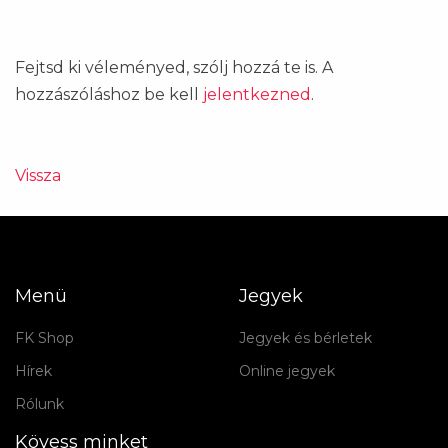
Fejtsd ki véleményed, szólj hozzá te is. A
hozzászóláshoz be kell
jelentkezned
.
Vissza
Menü
Jegyek
FK Shop
Jegyek és bérletek
Hírek
Online jegyek
Rólunk
Kövess minket