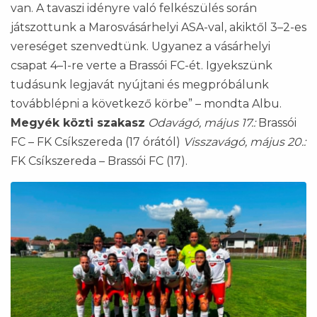
van. A tavaszi idényre való felkészülés során
játszottunk a Marosvásárhelyi ASA-val, akiktől 3–2-es
vereséget szenvedtünk. Ugyanez a vásárhelyi
csapat 4–1-re verte a Brassói FC-ét. Igyekszünk
tudásunk legjavát nyújtani és megpróbálunk
továbblépni a következő körbe” – mondta Albu.
Megyék közti szakasz
Odavágó, május 17.:
Brassói
FC – FK Csíkszereda (17 órától)
Visszavágó, május 20.:
FK Csíkszereda – Brassói FC (17).