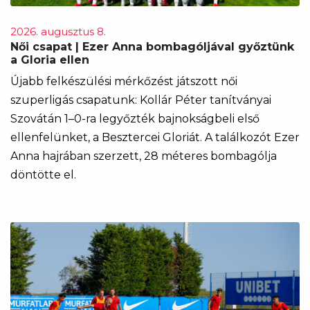
2026. augusztus 8.
Női csapat | Ezer Anna bombagóljával győztünk
a Gloria ellen
Újabb felkészülési mérkőzést játszott női
szuperligás csapatunk: Kollár Péter tanítványai
Szovátán 1–0-ra legyőzték bajnokságbeli első
ellenfelünket, a Besztercei Gloriát. A találkozót Ezer
Anna hajrában szerzett, 28 méteres bombagólja
döntötte el.