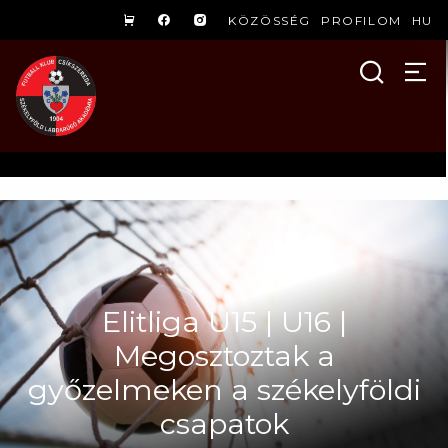
KÖZÖSSÉG
PROFILOM
HU
Elitliga U15 | U16 |
Megosztoztak a
győzelmeken a székelyföldi
csapatok