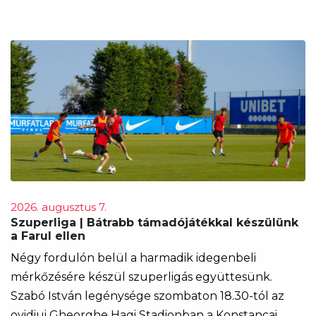
2026. augusztus 7.
Szuperliga | Bátrabb támadójátékkal készülünk
a Farul ellen
Négy fordulón belül a harmadik idegenbeli
mérkőzésére készül szuperligás együttesünk.
Szabó István legénysége szombaton 18.30-tól az
ovidiui Gheorghe Hagi Stadionban a Konstancai