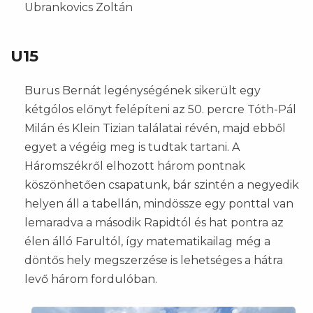
Ubrankovics Zoltán
U15
Burus Bernát legénységének sikerült egy
kétgólos előnyt felépíteni az 50. percre Tóth-Pál
Milán és Klein Tizian találatai révén, majd ebből
egyet a végéig meg is tudtak tartani. A
Háromszékről elhozott három pontnak
köszönhetően csapatunk, bár szintén a negyedik
helyen áll a tabellán, mindössze egy ponttal van
lemaradva a második Rapidtól és hat pontra az
élen álló Farultól, így matematikailag még a
döntős hely megszerzése is lehetséges a hátra
levő három fordulóban.