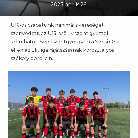
2025. április 26.
U16-os csapatunk minimális vereséget
szenvedett, az U15-ösök viszont győztek
szombaton Sepsiszentgyörgyön a Sepsi OSK
ellen az Elitliga rájátszásának korosztályos
székely derbijein.