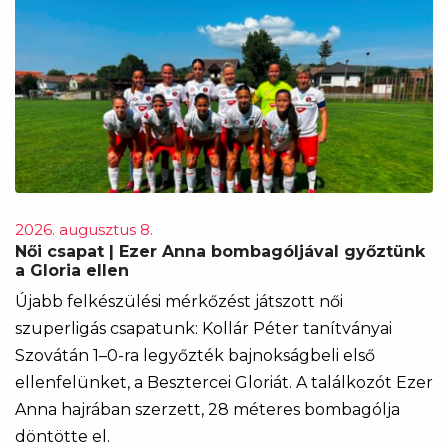
2026. augusztus 8.
Női csapat | Ezer Anna bombagóljával győztünk
a Gloria ellen
Újabb felkészülési mérkőzést játszott női
szuperligás csapatunk: Kollár Péter tanítványai
Szovátán 1–0-ra legyőzték bajnokságbeli első
ellenfelünket, a Besztercei Gloriát. A találkozót Ezer
Anna hajrában szerzett, 28 méteres bombagólja
döntötte el.