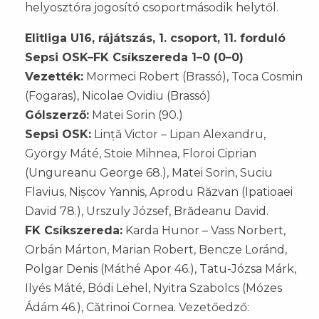
helyosztóra jogosító csoportmásodik helytől.
Elitliga U16, rájátszás, 1. csoport, 11. forduló
Sepsi OSK–FK Csíkszereda 1–0 (0–0)
Vezették:
Mormeci Robert (Brassó), Toca Cosmin
(Fogaras), Nicolae Ovidiu (Brassó)
Gólszerző:
Matei Sorin (90.)
Sepsi OSK:
Lință Victor – Lipan Alexandru,
György Máté, Stoie Mihnea, Floroi Ciprian
(Ungureanu George 68.), Matei Sorin, Suciu
Flavius, Nișcov Yannis, Aprodu Răzvan (Ipatioaei
David 78.), Urszuly József, Brădeanu David.
FK Csíkszereda:
Karda Hunor – Vass Norbert,
Orbán Márton, Marian Robert, Bencze Loránd,
Polgar Denis (Máthé Apor 46.), Tatu-Józsa Márk,
Ilyés Máté, Bódi Lehel, Nyitra Szabolcs (Mózes
Ádám 46.), Cătrinoi Cornea. Vezetőedző: