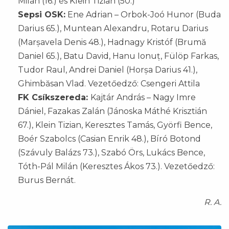
Milán (16.) és Klein Tizian (50.)
Sepsi OSK:
Ene Adrian – Orbok-Joó Hunor (Buda
Darius 65.), Muntean Alexandru, Rotaru Darius
(Marșavela Denis 48.), Hadnagy Kristóf (Brumă
Daniel 65.), Batu David, Hanu Ionuț, Fülöp Farkas,
Tudor Raul, Andrei Daniel (Horșa Darius 41.),
Ghimbăsan Vlad. Vezetőedző: Csengeri Attila
FK Csíkszereda:
Kajtár András – Nagy Imre
Dániel, Fazakas Zalán (Jánoska Máthé Krisztián
67.), Klein Tizian, Keresztes Tamás, Györfi Bence,
Boér Szabolcs (Casian Enrik 48.), Bíró Botond
(Szávuly Balázs 73.), Szabó Örs, Lukács Bence,
Tóth-Pál Milán (Keresztes Ákos 73.). Vezetőedző:
Burus Bernát.
R. A.