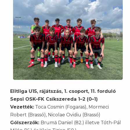
Elitliga U15, rájátszás, 1. csoport, 11. forduló
Sepsi OSK–FK Csíkszereda 1–2 (0–1)
Vezették:
Toca Cosmin (Fogaras), Mormeci
Robert (Brassó), Nicolae Ovidiu (Brassó)
Gólszerzők:
Brumă Daniel (82.) illetve Tóth-Pál