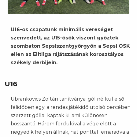
U16-os csapatunk minimális vereséget
szenvedett, az U15-ösök viszont győztek
szombaton Sepsiszentgyörgyön a Sepsi OSK
ellen az Elitliga rájátszásának korosztályos
székely derbijein.
U16
Ubrankovics Zoltán tanítványai gól nélkül első
félidőben egy, a rendes játékidő utolsó percében
szerzett góllal kaptak ki, ami különösen
bosszantó. Három fordulóval a vége előtt a
negyedik helyen állnak, hat ponttal lemaradva a