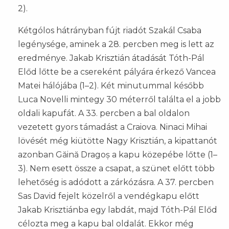
2).
Kétgólos hátrányban fújt riadót Szakál Csaba
legénysége, aminek a 28. percben meg is lett az
eredménye. Jakab Krisztián átadását Tóth-Pál
Előd lőtte be a csereként pályára érkező Vancea
Matei hálójába (1–2). Két minutummal később
Luca Novelli mintegy 30 méterről találta el a jobb
oldali kapufát. A 33. percben a bal oldalon
vezetett gyors támadást a Craiova. Ninaci Mihai
lövését még kiütötte Nagy Krisztián, a kipattanót
azonban Găină Dragoș a kapu közepébe lőtte (1–
3). Nem esett össze a csapat, a szünet előtt több
lehetőség is adódott a zárkózásra. A 37. percben
Sas David fejelt közelről a vendégkapu előtt
Jakab Krisztiánba egy labdát, majd Tóth-Pál Előd
célozta meg a kapu bal oldalát. Ekkor még