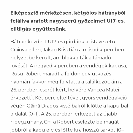
Elképesztő mérkőzésen, kétgólos hátrányból
felállva aratott nagyszerű győzelmet U17-es,
elitligás együttesünk.
Bátran kezdett U17-es gárdánk a listavezető
Craiova ellen, Jakab Krisztián a második percben
helyzetbe került, ám blokkolták a támadó
lövését. A negyedik percben a vendégek kapusa,
Rusu Robert maradt a földön egy ütközés
nyomán (akkor még folytatta a találkozót, ám a
26. percben cserét kért, helyére Vancea Matei
érkezett). Két perc elteltével, gyors vendégakció
végén Găină Dragoș kissé balról kilőtte a kapu bal
oldalát (0–1). A 25. percben érkezett az újabb
hidegzuhany, Chifa Robert cselezte be magát
jobbról a kapu elé és lőtte ki a hosszú sarkot (0–