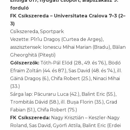
Elitliga U17, nyugati csoport, alapszakasz 9.
forduló
FK Csíkszereda – Universitatea Craiova 7–3 (2–
3)
Csíkszereda, Sportpark
Vezette: Pîrîu Dragoș (Curtea de Argeş),
asszisztensek: Ionescu Mihai Marian (Bradu), Bălan
Gheorghită (Piteşti)
Gólszerzők:
Tóth-Pál Előd (28., 49. és 76.), Bödő
Efraim Zoltán (44. és 87.), Sas David (48. és 74.), ill.
Găină Dragoș (6.), Chifa Robert (25.), Ninaci Mihai
(33.)
Sárga lap: Păcuraru Luca (42.), Balint Eric (55.),
Trombitás Dávid (58.), ill. Bușa Florin (35.), Grad
Fabian (51.), Chifa Robert (75.)
FK Csíkszereda:
Nagy Krisztián – Keszler-Nagy
Roland, Sas David, Györfi Attila, Balint Eric (Erdei