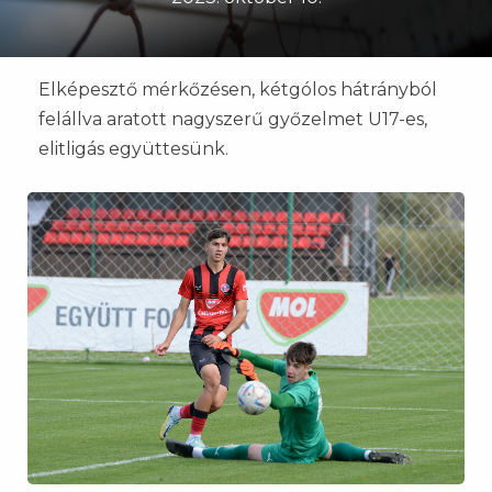
Elképesztő mérkőzésen, kétgólos hátrányból
felállva aratott nagyszerű győzelmet U17-es,
elitligás együttesünk.