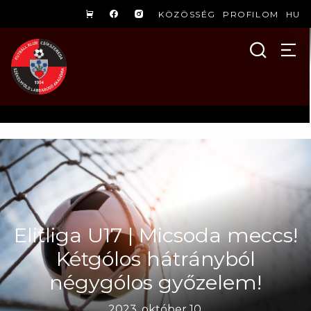
KÖZÖSSÉG
PROFILOM
HU
Elitliga U17 | Micsoda meccs!
Kétgólos hátrányból
négygólos győzelem!
2023. október 10.