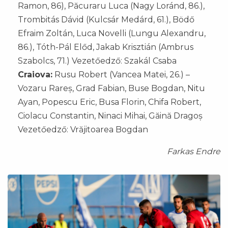
Ramon, 86), Păcuraru Luca (Nagy Loránd, 86.),
Trombitás Dávid (Kulcsár Medárd, 61.), Bödő
Efraim Zoltán, Luca Novelli (Lungu Alexandru,
86.), Tóth-Pál Előd, Jakab Krisztián (Ambrus
Szabolcs, 71.) Vezetőedző: Szakál Csaba
Craiova:
Rusu Robert (Vancea Matei, 26.) –
Vozaru Rareș, Grad Fabian, Buse Bogdan, Nitu
Ayan, Popescu Eric, Busa Florin, Chifa Robert,
Ciolacu Constantin, Ninaci Mihai, Găină Dragoș
Vezetőedző: Vrăjitoarea Bogdan
Farkas Endre