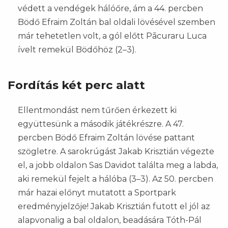
védett a vendégek hálóőre, ám a 44. percben
Bödő Efraim Zoltán bal oldali lövésével szemben
már tehetetlen volt, a gól előtt Pācuraru Luca
ívelt remekül Bödőhöz (2–3).
Fordítás két perc alatt
Ellentmondást nem tűrően érkezett ki
együttesünk a második játékrészre. A 47.
percben Bödő Efraim Zoltán lövése pattant
szögletre. A sarokrúgást Jakab Krisztián végezte
el, a jobb oldalon Sas Davidot találta meg a labda,
aki remekül fejelt a hálóba (3–3). Az 50. percben
már hazai előnyt mutatott a Sportpark
eredményjelzője! Jakab Krisztián futott el jól az
alapvonalig a bal oldalon, beadására Tóth-Pál