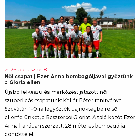
2026. augusztus 8.
Női csapat | Ezer Anna bombagóljával győztünk
a Gloria ellen
Újabb felkészülési mérkőzést játszott női
szuperligás csapatunk: Kollár Péter tanítványai
Szovátán 1–0-ra legyőzték bajnokságbeli első
ellenfelünket, a Besztercei Gloriát. A találkozót Ezer
Anna hajrában szerzett, 28 méteres bombagólja
döntötte el.