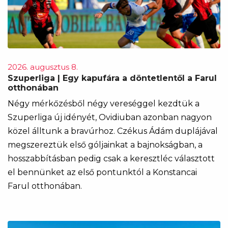
2026. augusztus 8.
Szuperliga | Egy kapufára a döntetlentől a Farul
otthonában
Négy mérkőzésből négy vereséggel kezdtük a
Szuperliga új idényét, Ovidiuban azonban nagyon
közel álltunk a bravúrhoz. Czékus Ádám duplájával
megszereztük első góljainkat a bajnokságban, a
hosszabbításban pedig csak a keresztléc választott
el bennünket az első pontunktól a Konstancai
Farul otthonában.