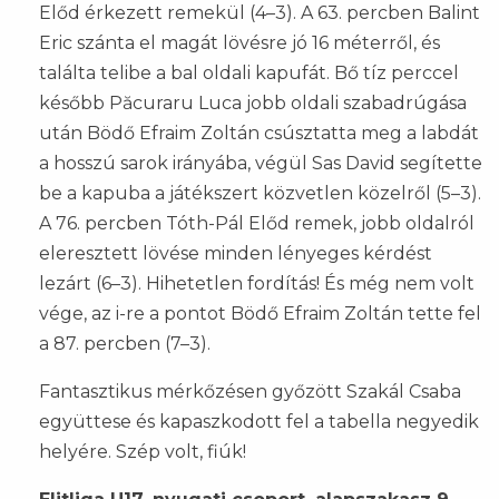
Előd érkezett remekül (4–3). A 63. percben Balint
Eric szánta el magát lövésre jó 16 méterről, és
találta telibe a bal oldali kapufát. Bő tíz perccel
később Păcuraru Luca jobb oldali szabadrúgása
után Bödő Efraim Zoltán csúsztatta meg a labdát
a hosszú sarok irányába, végül Sas David segítette
be a kapuba a játékszert közvetlen közelről (5–3).
A 76. percben Tóth-Pál Előd remek, jobb oldalról
eleresztett lövése minden lényeges kérdést
lezárt (6–3). Hihetetlen fordítás! És még nem volt
vége, az i-re a pontot Bödő Efraim Zoltán tette fel
a 87. percben (7–3).
Fantasztikus mérkőzésen győzött Szakál Csaba
együttese és kapaszkodott fel a tabella negyedik
helyére. Szép volt, fiúk!