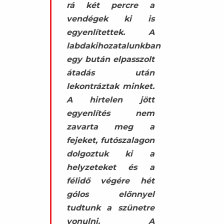
rá két percre a
vendégek ki is
egyenlítettek. A
labdakihozatalunkban
egy bután elpasszolt
átadás után
lekontráztak minket.
A hirtelen jött
egyenlítés nem
zavarta meg a
fejeket, futószalagon
dolgoztuk ki a
helyzeteket és a
félidő végére hét
gólos előnnyel
tudtunk a szünetre
vonulni. A