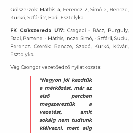
Gólszerzők: Máthis 4, Ferencz 2, Simó 2, Bencze,
Kurkó, Szfárli 2, Badi, Esztolyka.
FK Csíkszereda U17:
Csegedi - Rácz, Purguly,
Badi, Partene, - Máthis, Incze, Simó, - Szfárli, Suciu,
Ferencz. Cserék: Bencze, Szabó, Kurkó, Kővári,
Esztolyka.
Vég Csongor vezetőedző nyilatkozata:
"Nagyon jól kezdtük
a mérkőzést, már az
első percben
megszereztük a
vezetést, amit
sokáig nem tudtunk
kiélvezni, mert alig