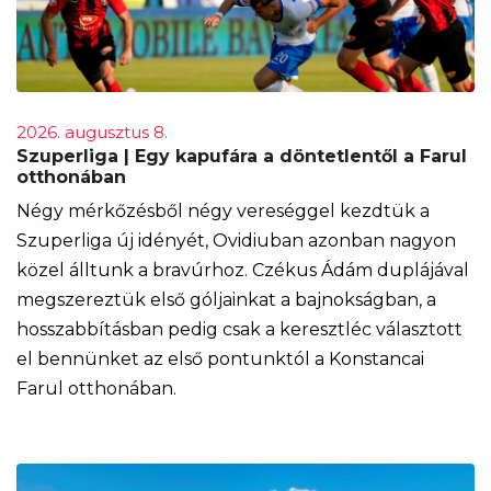
2026. augusztus 8.
Szuperliga | Egy kapufára a döntetlentől a Farul
otthonában
Négy mérkőzésből négy vereséggel kezdtük a
Szuperliga új idényét, Ovidiuban azonban nagyon
közel álltunk a bravúrhoz. Czékus Ádám duplájával
megszereztük első góljainkat a bajnokságban, a
hosszabbításban pedig csak a keresztléc választott
el bennünket az első pontunktól a Konstancai
Farul otthonában.