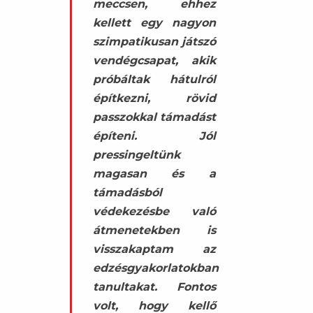
meccsen, ehhez
kellett egy nagyon
szimpatikusan játszó
vendégcsapat, akik
próbáltak hátulról
építkezni, rövid
passzokkal támadást
építeni. Jól
pressingeltünk
magasan és a
támadásból
védekezésbe való
átmenetekben is
visszakaptam az
edzésgyakorlatokban
tanultakat. Fontos
volt, hogy kellő