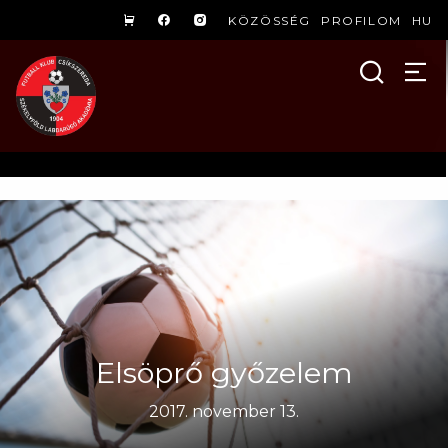
KÖZÖSSÉG
PROFILOM
HU
Elsöprő győzelem
2017. november 13.