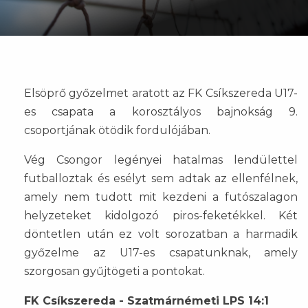
Elsöprő győzelmet aratott az FK Csíkszereda U17-
es csapata a korosztályos bajnokság 9.
csoportjának ötödik fordulójában.
Vég Csongor legényei hatalmas lendülettel
futballoztak és esélyt sem adtak az ellenfélnek,
amely nem tudott mit kezdeni a futószalagon
helyzeteket kidolgozó piros-feketékkel. Két
döntetlen után ez volt sorozatban a harmadik
győzelme az U17-es csapatunknak, amely
szorgosan gyűjtögeti a pontokat.
FK Csíkszereda - Szatmárnémeti LPS 14:1