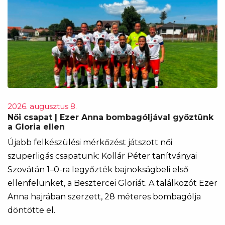
2026. augusztus 8.
Női csapat | Ezer Anna bombagóljával győztünk
a Gloria ellen
Újabb felkészülési mérkőzést játszott női
szuperligás csapatunk: Kollár Péter tanítványai
Szovátán 1–0-ra legyőzték bajnokságbeli első
ellenfelünket, a Besztercei Gloriát. A találkozót Ezer
Anna hajrában szerzett, 28 méteres bombagólja
döntötte el.