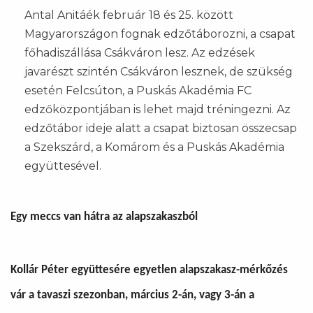
Antal Anitáék február 18 és 25. között
Magyarországon fognak edzőtáborozni, a csapat
főhadiszállása Csákváron lesz. Az edzések
javarészt szintén Csákváron lesznek, de szükség
esetén Felcsúton, a Puskás Akadémia FC
edzőközpontjában is lehet majd tréningezni. Az
edzőtábor ideje alatt a csapat biztosan összecsap
a Szekszárd, a Komárom és a Puskás Akadémia
együttesével.
Egy meccs van hátra az alapszakaszból
Kollár Péter együttesére egyetlen alapszakasz-mérkőzés
vár a tavaszi szezonban, március 2-án, vagy 3-án a