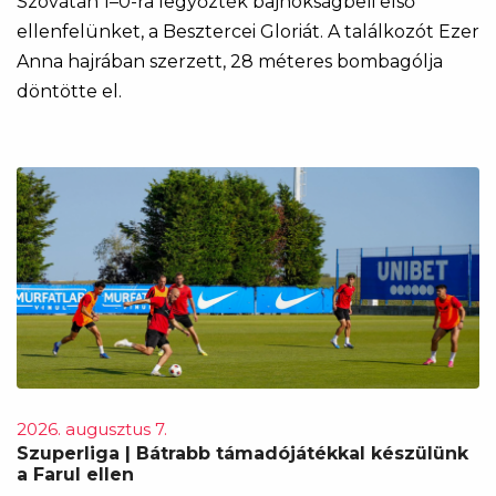
Szovátán 1–0-ra legyőzték bajnokságbeli első
ellenfelünket, a Besztercei Gloriát. A találkozót Ezer
Anna hajrában szerzett, 28 méteres bombagólja
döntötte el.
2026. augusztus 7.
Szuperliga | Bátrabb támadójátékkal készülünk
a Farul ellen