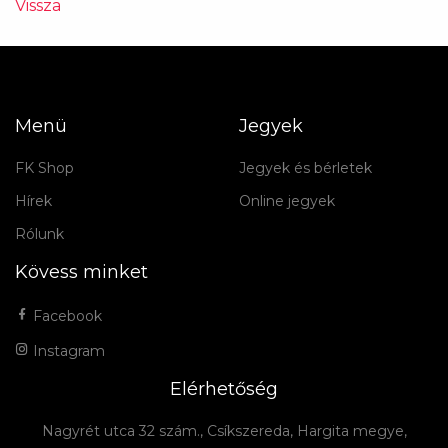
Vissza
Menü
Jegyek
FK Shop
Jegyek és bérletek
Hírek
Online jegyek
Rólunk
Kövess minket
Facebook
Instagram
Elérhetőség
Nagyrét utca 32 szám., Csíkszereda, Hargita megye,