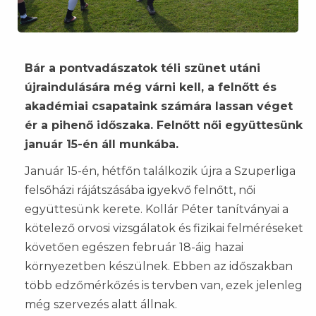
Bár a pontvadászatok téli szünet utáni
újraindulására még várni kell, a felnőtt és
akadémiai csapataink számára lassan véget
ér a pihenő időszaka. Felnőtt női együttesünk
január 15-én áll munkába.
Január 15-én, hétfőn találkozik újra a Szuperliga
felsőházi rájátszásába igyekvő felnőtt, női
együttesünk kerete. Kollár Péter tanítványai a
kötelező orvosi vizsgálatok és fizikai felméréseket
követően egészen február 18-áig hazai
környezetben készülnek. Ebben az időszakban
több edzőmérkőzés is tervben van, ezek jelenleg
még szervezés alatt állnak.