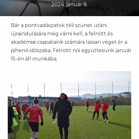
2024. január 8.
​​​​​​​Bár a pontvadászatok téli szünet utáni
újraindulására még várni kell, a felnőtt és
akadémiai csapataink számára lassan véget ér a
pihenő időszaka. Felnőtt női együttesünk január
15-én áll munkába.