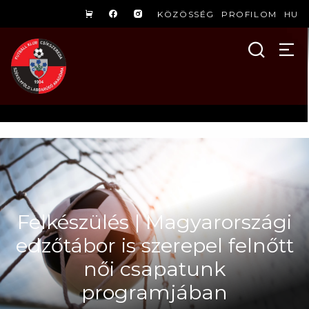
KÖZÖSSÉG
PROFILOM
HU
Felkészülés | Magyarországi
edzőtábor is szerepel felnőtt
női csapatunk
programjában