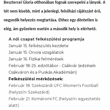
Besztercei Gloria otthonában fognak szerepelni a lányok. A
tét nem kisebb, mint a jelenlegi, felsőházi rájátszást érő,
negyedik helyezés megtartása. Ehhez egy döntetlen is
elég, ám győzelem esetén a második hely is elérhető.
A női csapat felkészülési programja
Január 15. felkészülés kezdete
Január 15. Orvosi vizsgálatok
Január 16. Fizikai felmérések
Február 18-25. edzőtábor - Csákvár (edzések
Csákváron és a Puskás Akadémián)
Felkészülési mérkőzések:
Február 18. Szekszárdi UFC Women's Football
(helyszín: Szekszárd)
Február 21. Komáromi FC (helyszín: egyeztetés
alatt)