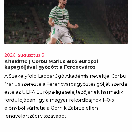
2026. augusztus 6.
Kitekintő | Corbu Marius első európai
kupagóljával győzött a Ferencváros
A Székelyföld Labdarúgó Akadémia neveltje, Corbu
Marius szerezte a Ferencváros győztes gólját szerda
este az UEFA Európa-liga selejtezőjének harmadik
fordulójában, így a magyar rekordbajnok 1–0-s
előnyből várhatja a Górnik Zabrze elleni
lengyelországi visszavágót.