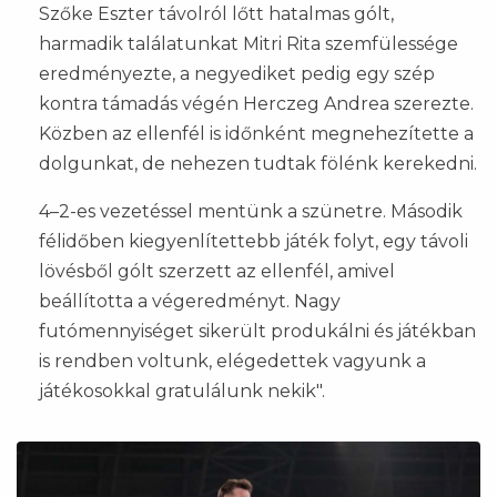
Szőke Eszter távolról lőtt hatalmas gólt,
harmadik találatunkat Mitri Rita szemfülessége
eredményezte, a negyediket pedig egy szép
kontra támadás végén Herczeg Andrea szerezte.
Közben az ellenfél is időnként megnehezítette a
dolgunkat, de nehezen tudtak fölénk kerekedni.
4–2-es vezetéssel mentünk a szünetre. Második
félidőben kiegyenlítettebb játék folyt, egy távoli
lövésből gólt szerzett az ellenfél, amivel
beállította a végeredményt. Nagy
futómennyiséget sikerült produkálni és játékban
is rendben voltunk, elégedettek vagyunk a
játékosokkal gratulálunk nekik".