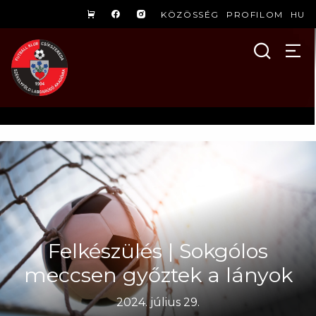
KÖZÖSSÉG
PROFILOM
HU
Felkészülés | Sokgólos
meccsen győztek a lányok
2024. július 29.