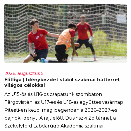
2026. augusztus 5.
Elitliga | Idénykezdet stabil szakmai háttérrel,
világos célokkal
Az U15-ös és U16-os csapatunk szombaton
Târgoviștén, az U17-es és U18-as együttes vasárnap
Pitești-en kezdi meg idegenben a 2026–2027-es
bajnoki idényt. A rajt előtt Dusinszki Zoltánnal, a
Székelyföld Labdarúgó Akadémia szakmai