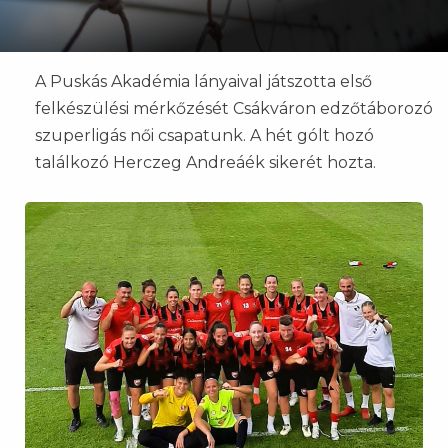
A Puskás Akadémia lányaival játszotta első
felkészülési mérkőzését Csákváron edzőtáborozó
szuperligás női csapatunk. A hét gólt hozó
találkozó Herczeg Andreáék sikerét hozta.