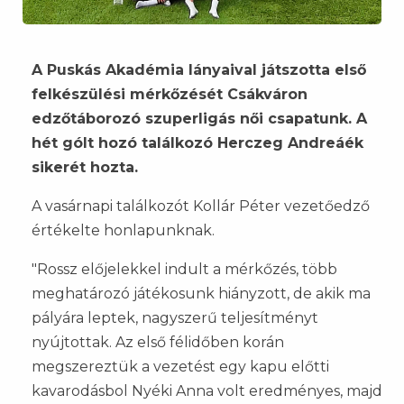
A Puskás Akadémia lányaival játszotta első
felkészülési mérkőzését Csákváron
edzőtáborozó szuperligás női csapatunk. A
hét gólt hozó találkozó Herczeg Andreáék
sikerét hozta.
A vasárnapi találkozót Kollár Péter vezetőedző
értékelte honlapunknak.
"Rossz előjelekkel indult a mérkőzés, több
meghatározó játékosunk hiányzott, de akik ma
pályára leptek, nagyszerű teljesítményt
nyújtottak. Az első félidőben korán
megszereztük a vezetést egy kapu előtti
kavarodásbol Nyéki Anna volt eredményes, majd