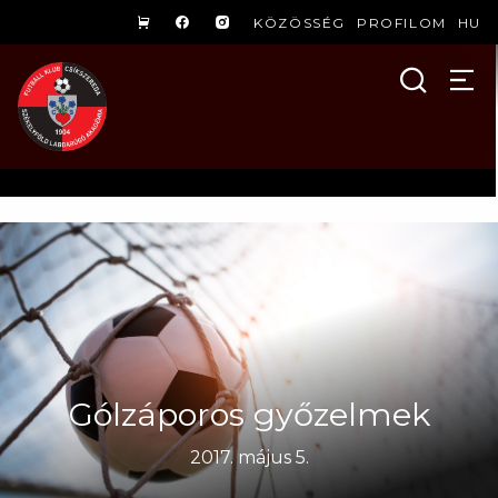
KÖZÖSSÉG
PROFILOM
HU
Gólzáporos győzelmek
2017. május 5.