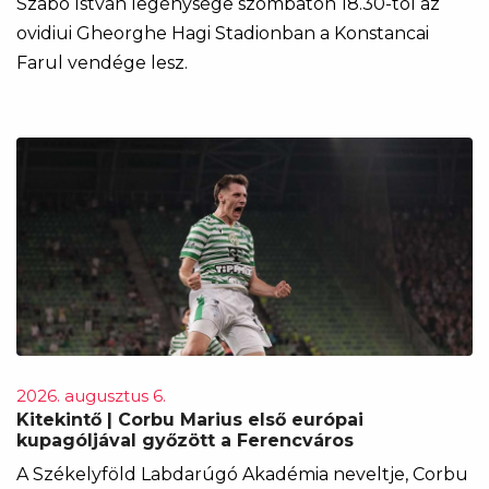
Szabó István legénysége szombaton 18.30-tól az
ovidiui Gheorghe Hagi Stadionban a Konstancai
Farul vendége lesz.
2026. augusztus 6.
Kitekintő | Corbu Marius első európai
kupagóljával győzött a Ferencváros
A Székelyföld Labdarúgó Akadémia neveltje, Corbu