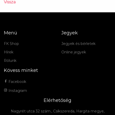
Vissza
Menü
Jegyek
FK Shop
Jegyek és bérletek
Hírek
Online jegyek
Rólunk
Kövess minket
Facebook
Instagram
Elérhetőség
Nagyrét utca 32 szám., Csíkszereda, Hargita megye,