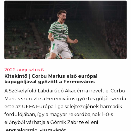
2026. augusztus 6.
Kitekintő | Corbu Marius első európai
kupagóljával győzött a Ferencváros
A Székelyföld Labdarúgó Akadémia neveltje, Corbu
Marius szerezte a Ferencváros győztes gólját szerda
este az UEFA Európa-liga selejtezőjének harmadik
fordulójában, így a magyar rekordbajnok 1–0-s
előnyből várhatja a Górnik Zabrze elleni
lengyelországi visszavágót.