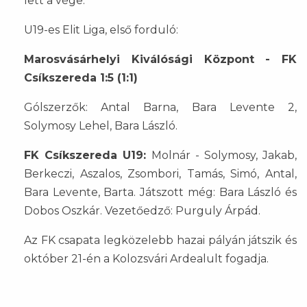
lett a vége.
U19-es Elit Liga, első forduló:
Marosvásárhelyi Kiválósági Központ - FK
Csíkszereda 1:5 (1:1)
Gólszerzők: Antal Barna, Bara Levente 2,
Solymosy Lehel, Bara László.
FK Csíkszereda U19:
Molnár - Solymosy, Jakab,
Berkeczi, Aszalos, Zsombori, Tamás, Simó, Antal,
Bara Levente, Barta. Játszott még: Bara László és
Dobos Oszkár. Vezetőedző: Purguly Árpád.
Az FK csapata legközelebb hazai pályán játszik és
október 21-én a Kolozsvári Ardealult fogadja.