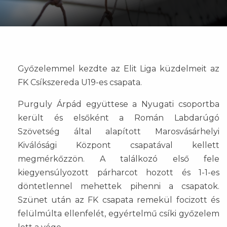
Győzelemmel kezdte az Elit Liga küzdelmeit az
FK Csíkszereda U19-es csapata.
Purguly Árpád együttese a Nyugati csoportba
került és elsőként a Román Labdarúgó
Szövetség által alapított Marosvásárhelyi
Kiválósági Központ csapatával kellett
megmérkőzzön. A találkozó első fele
kiegyensúlyozott párharcot hozott és 1-1-es
döntetlennel mehettek pihenni a csapatok.
Szünet után az FK csapata remekül focizott és
felülmúlta ellenfelét, egyértelmű csíki győzelem