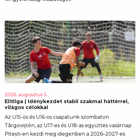
2026. augusztus 5.
Elitliga | Idénykezdet stabil szakmai háttérrel,
világos célokkal
Az U15-ös és U16-os csapatunk szombaton
Târgoviștén, az U17-es és U18-as együttes vasárnap
Pitești-en kezdi meg idegenben a 2026–2027-es