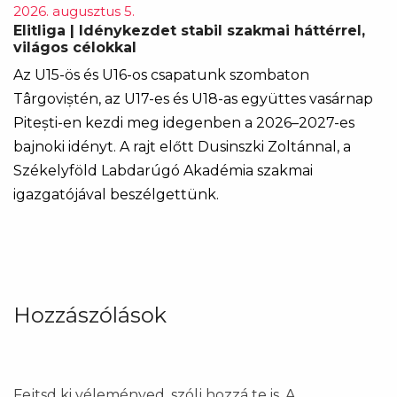
2026. augusztus 5.
Elitliga | Idénykezdet stabil szakmai háttérrel,
világos célokkal
Az U15-ös és U16-os csapatunk szombaton
Târgoviștén, az U17-es és U18-as együttes vasárnap
Pitești-en kezdi meg idegenben a 2026–2027-es
bajnoki idényt. A rajt előtt Dusinszki Zoltánnal, a
Székelyföld Labdarúgó Akadémia szakmai
igazgatójával beszélgettünk.
Hozzászólások
Fejtsd ki véleményed, szólj hozzá te is. A