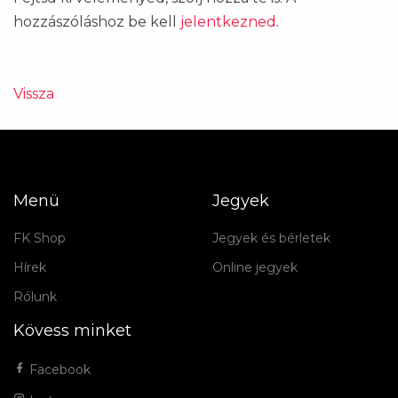
hozzászóláshoz be kell
jelentkezned
.
Vissza
Menü
Jegyek
FK Shop
Jegyek és bérletek
Hírek
Online jegyek
Rólunk
Kövess minket
Facebook