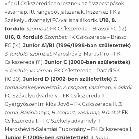
végül Csíkszeredában lesznek az összecsapások
vasárnap. Itt rangadót játszanak, hiszen az FK a
Székelyudvarhelyi FC-val is találkozik.
U18, 8.
forduló
Szombat:
FK Csíkszereda – Brassói FC (12).
U16, 8. forduló
Szombat:
FK Csíkszereda – Brassói
FC (14).
Junior A1/B1 (1996/1998-ban születettek)
5. forduló, szombat:
Maroshévízi Maros Pro – FK
Csíkszereda (11).
Junior C (2000-ben születettek)
5. forduló, vasárnap:
FK Csíkszereda – Paradi SK
(10.30).
Juniord D (2002-ben születettek)
3.
torna,Székelykeresztúr, A csoport, vasárnap, 9 órától:
FC Székelyudvarhely – FK Csíkszereda II.,
Gyergyószentmiklósi Jövő – FK Csíkszereda II.
3.
torna, Balánbánya, B csoport, vasárnap, 9 órától:
FK
Csíkszereda I. – FC Székelyudvarhely II.,
Maroshévízi-Salamási Tudomány – FK Csíkszereda I.
Junior F (2005-ben születettek)
3. torna,