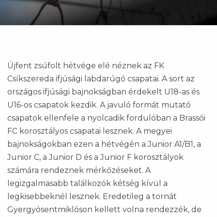
Újfent zsúfolt hétvége elé néznek az FK
Csíkszereda ifjúsági labdarúgó csapatai. A sort az
országos ifjúsági bajnokságban érdekelt U18-as és
U16-os csapatok kezdik. A javuló formát mutató
csapatok ellenfele a nyolcadik fordulóban a Brassói
FC korosztályos csapatai lesznek. A megyei
bajnokságokban ezen a hétvégén a Junior A1/B1, a
Junior C, a Junior D és a Junior F korosztályok
számára rendeznek mérkőzéseket. A
legizgalmasabb találkozók kétség kívül a
legkisebbeknél lesznek. Eredetileg a tornát
Gyergyósentmiklóson kellett volna rendezzék, de