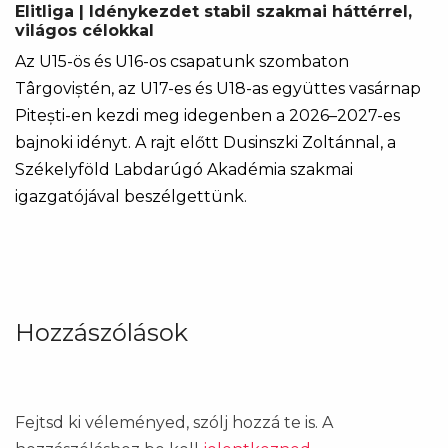
Elitliga | Idénykezdet stabil szakmai háttérrel,
világos célokkal
Az U15-ös és U16-os csapatunk szombaton
Târgoviștén, az U17-es és U18-as együttes vasárnap
Pitești-en kezdi meg idegenben a 2026–2027-es
bajnoki idényt. A rajt előtt Dusinszki Zoltánnal, a
Székelyföld Labdarúgó Akadémia szakmai
igazgatójával beszélgettünk.
Hozzászólások
Fejtsd ki véleményed, szólj hozzá te is. A