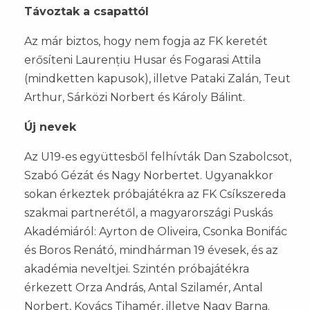
Távoztak a csapattól
Az már biztos, hogy nem fogja az FK keretét
erősíteni Laurențiu Husar és Fogarasi Attila
(mindketten kapusok), illetve Pataki Zalán, Teut
Arthur, Sárközi Norbert és Károly Bálint.
Új nevek
Az U19-es együttesből felhívták Dan Szabolcsot,
Szabó Gézát és Nagy Norbertet. Ugyanakkor
sokan érkeztek próbajátékra az FK Csíkszereda
szakmai partnerétől, a magyarországi Puskás
Akadémiáról: Ayrton de Oliveira, Csonka Bonifác
és Boros Renátó, mindhárman 19 évesek, és az
akadémia neveltjei. Szintén próbajátékra
érkezett Orza András, Antal Szilamér, Antal
Norbert, Kovács Tihamér, illetve Nagy Barna.