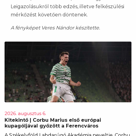
Leigazolásukról több edzés, illetve felkészülési
mérkőzést követően döntenek.
A fényképet Veres Nándor készítette.
2026. augusztus 6.
Kitekintő | Corbu Marius első európai
kupagóljával győzött a Ferencváros
A Székelyföld Labdarúgó Akadémia neveltje, Corbu