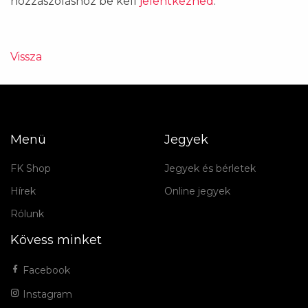
hozzászóláshoz be kell
jelentkezned
.
Vissza
Menü
Jegyek
FK Shop
Jegyek és bérletek
Hírek
Online jegyek
Rólunk
Kövess minket
Facebook
Instagram