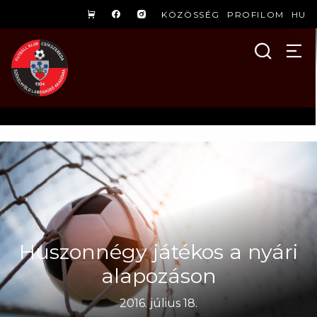
KÖZÖSSÉG
PROFILOM
HU
Huszonnégy játékos a nyári
alapozáson
2016. július 18.