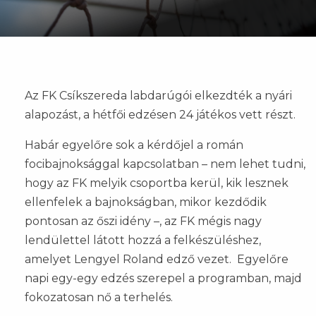
Az FK Csíkszereda labdarúgói elkezdték a nyári
alapozást, a hétfői edzésen 24 játékos vett részt.
Habár egyelőre sok a kérdőjel a román
focibajnoksággal kapcsolatban – nem lehet tudni,
hogy az FK melyik csoportba kerül, kik lesznek
ellenfelek a bajnokságban, mikor kezdődik
pontosan az őszi idény –, az FK mégis nagy
lendülettel látott hozzá a felkészüléshez,
amelyet Lengyel Roland edző vezet. Egyelőre
napi egy-egy edzés szerepel a programban, majd
fokozatosan nő a terhelés.