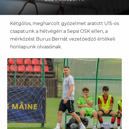
Kétgólos, megharcolt győzelmet aratott U15-ös
csapatunk a hétvégén a Sepsi OSK ellen, a
mérkőzést Burus Bernát vezetőedző értékeli
honlapunk olvasóinak.