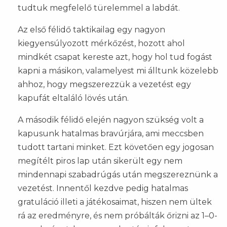
tudtuk megfelelő türelemmel a labdát.
Az első félidő taktikailag egy nagyon
kiegyensúlyozott mérkőzést, hozott ahol
mindkét csapat kereste azt, hogy hol tud fogást
kapni a másikon, valamelyest mi álltunk közelebb
ahhoz, hogy megszerezzük a vezetést egy
kapufát eltaláló lövés után.
A második félidő elején nagyon szükség volt a
kapusunk hatalmas bravúrjára, ami meccsben
tudott tartani minket. Ezt követően egy jogosan
megítélt piros lap után sikerült egy nem
mindennapi szabadrúgás után megszereznünk a
vezetést. Innentől kezdve pedig hatalmas
gratuláció illeti a játékosaimat, hiszen nem ültek
rá az eredményre, és nem próbálták őrizni az 1–0-