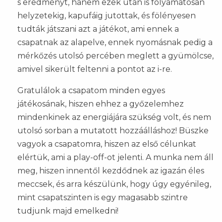
s eredményt, hanem ezek után is folyamatosan
helyzetekig, kapufáig jutottak, és fölényesen
tudták játszani azt a játékot, ami ennek a
csapatnak az alapelve, ennek nyomásnak pedig a
mérkőzés utolsó percében meglett a gyümölcse,
amivel sikerült feltenni a pontot az i-re.
Gratulálok a csapatom minden egyes
játékosának, hiszen ehhez a győzelemhez
mindenkinek az energiájára szükség volt, és nem
utolsó sorban a mutatott hozzáálláshoz! Büszke
vagyok a csapatomra, hiszen az első célunkat
elértük, ami a play-off-ot jelenti. A munka nem áll
meg, hiszen innentől kezdődnek az igazán éles
meccsek, és arra készülünk, hogy úgy egyénileg,
mint csapatszinten is egy magasabb szintre
tudjunk majd emelkedni!