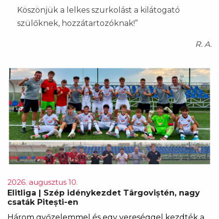
Köszönjük a lelkes szurkolást a kilátogató
szülőknek, hozzátartozóknak!”
R. A.
2026. augusztus 10.
Elitliga | Szép idénykezdet Târgoviștén, nagy
csaták Pitești-en
Három győzelemmel és egy vereséggel kezdték a