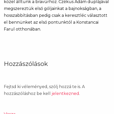
közel álltunk a bravúrhoz. Czékus Ádám duplájával
megszereztük első góljainkat a bajnokságban, a
hosszabbításban pedig csak a keresztléc választott
el bennünket az első pontunktól a Konstancai
Farul otthonában.
Hozzászólások
Fejtsd ki véleményed, szólj hozzá te is. A
hozzászóláshoz be kell
jelentkezned
.