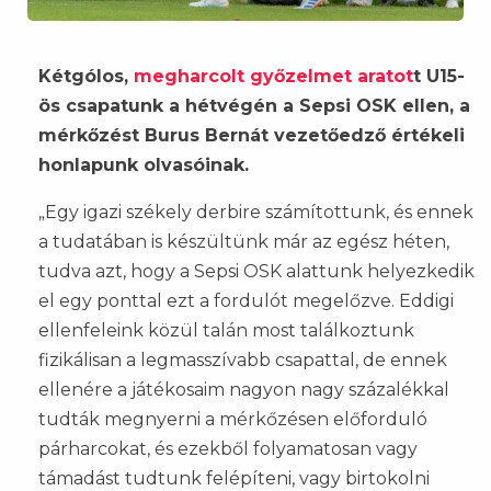
Kétgólos,
megharcolt győzelmet aratot
t U15-
ös csapatunk a hétvégén a Sepsi OSK ellen, a
mérkőzést Burus Bernát vezetőedző értékeli
honlapunk olvasóinak.
„Egy igazi székely derbire számítottunk, és ennek
a tudatában is készültünk már az egész héten,
tudva azt, hogy a Sepsi OSK alattunk helyezkedik
el egy ponttal ezt a fordulót megelőzve. Eddigi
ellenfeleink közül talán most találkoztunk
fizikálisan a legmasszívabb csapattal, de ennek
ellenére a játékosaim nagyon nagy százalékkal
tudták megnyerni a mérkőzésen előforduló
párharcokat, és ezekből folyamatosan vagy
támadást tudtunk felépíteni, vagy birtokolni