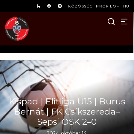
KÖZÖSSÉG
PROFILOM
HU
Kispad | Elitliga U15 | Burus
Bernát | FK Csíkszereda–
Sepsi OSK 2–0
2024. október 14.