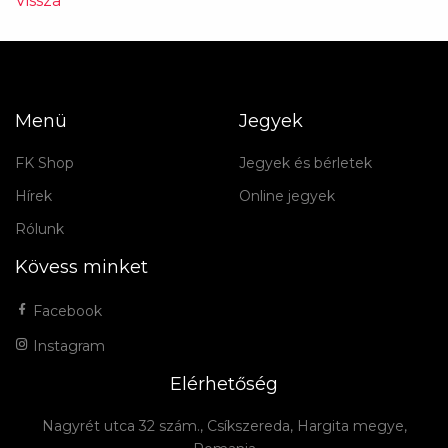
Vissza
Menü
Jegyek
FK Shop
Jegyek és bérletek
Hírek
Online jegyek
Rólunk
Kövess minket
Facebook
Instagram
Elérhetőség
Nagyrét utca 32 szám., Csíkszereda, Hargita megye,