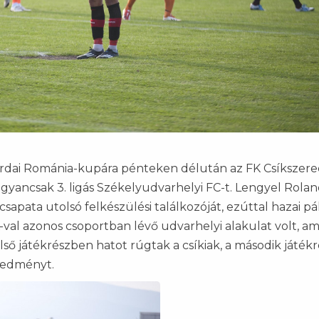
erdai Románia-kupára pénteken délután az FK Csíkszered
 ugyancsak 3. ligás Székelyudvarhelyi FC-t. Lengyel Rola
apata utolsó felkészülési találkozóját, ezúttal hazai pá
FK-val azonos csoportban lévő udvarhelyi alakulat volt, a
ső játékrészben hatot rúgtak a csíkiak, a második játék
eredményt.