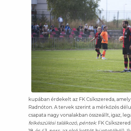
kupában érdekelt az FK Csíkszereda, amelyne
Radnóton. A tervek szerint a mérkőzés délu
csapata nagy vonalakban összeállt, igaz, 
felkészülési találkozó, péntek
: FK Csíkszered
18. és 43. perc, az első kettőt büntetőből), Il