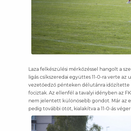
Laza felkészülési mérkőzéssel hangolt a sz
ligás csíkszeredai együttes 11-0-ra verte az
vezetőedző pénteken délutánra időzítette cs
fociztak. Az ellenfél a tavalyi idényben az 
nem jelentett különösebb gondot. Már az el
pedig további ötöt, kialakítva a 11-0-ás vég