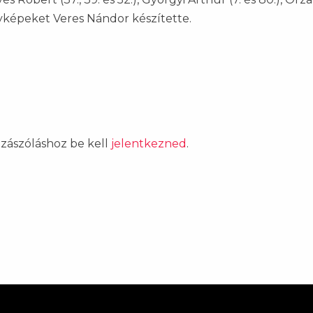
fényképeket Veres Nándor készítette.
ozzászóláshoz be kell
jelentkezned
.