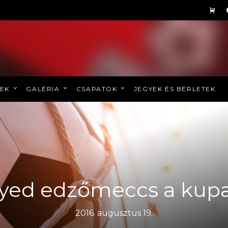
REK
GALÉRIA
CSAPATOK
JEGYEK ÉS BÉRLETEK
yed edzőmeccs a kupa 
2016. augusztus 19.