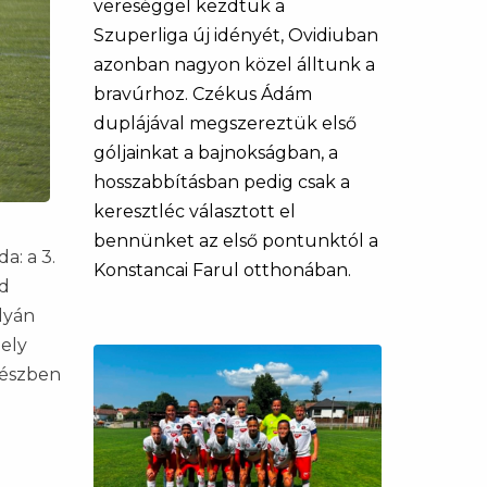
vereséggel kezdtük a
Szuperliga új idényét, Ovidiuban
azonban nagyon közel álltunk a
bravúrhoz. Czékus Ádám
duplájával megszereztük első
góljainkat a bajnokságban, a
hosszabbításban pedig csak a
keresztléc választott el
bennünket az első pontunktól a
a: a 3.
Konstancai Farul otthonában.
nd
lyán
mely
részben