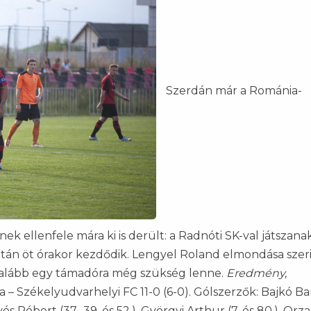
Szerdán már a Románia-
k ellenfele mára ki is derült: a Radnóti SK-val játszana
tán öt órakor kezdődik. Lengyel Roland elmondása szer
legalább egy támadóra még szükség lenne.
Eredmény,
a – Székelyudvarhelyi FC 11-0 (6-0). Gólszerzők: Bajkó Bar
yés Róbert (37., 39. és 52.), Györgyi Arthur (7. és 80.), Orza