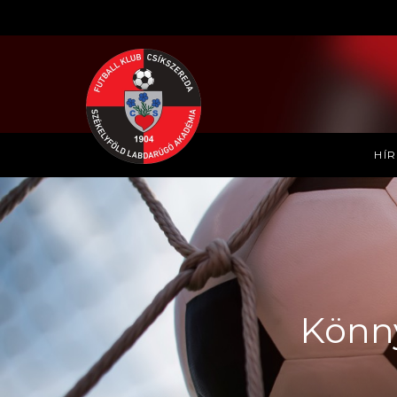
HÍ
Könn