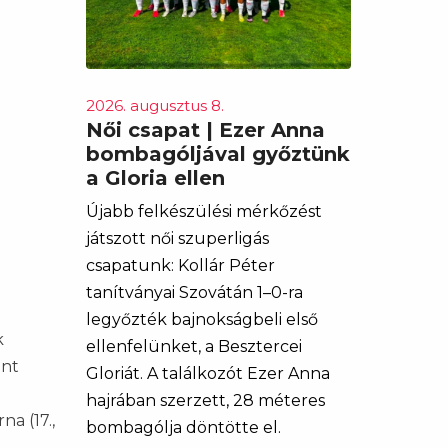
2026. augusztus 8.
Női csapat | Ezer Anna
bombagóljával győztünk
a Gloria ellen
Újabb felkészülési mérkőzést
játszott női szuperligás
csapatunk: Kollár Péter
tanítványai Szovátán 1–0-ra
legyőzték bajnokságbeli első
k
ellenfelünket, a Besztercei
int
Gloriát. A találkozót Ezer Anna
hajrában szerzett, 28 méteres
na (17.,
bombagólja döntötte el.