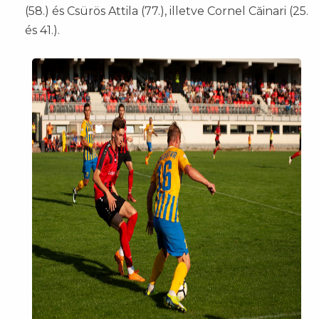
(58.) és Csürös Attila (77.), illetve Cornel Căinari (25.
és 41.).