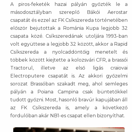
A piros-feketék hazai pályán győzték le a
másodosztályban szereplő Bákói Aerostar
csapatát és ezzel az FK Csíkszereda történetében
először bejutottak a Románia Kupa legjobb 32
csapata közé. Csíkszeredának utoljára 1993-ban
volt együttese a legjobb 32 között, akkor a Rapid
Csíkszereda a nyolcaddöntőig menetelt és
többek között kiejtette a kolozsvári CFR, a brassói
Tractorul, illetve az első ligás craiovai
Electroputere csapatát is. Az akkori győzelmi
sorozat Brassóban szakadt meg, ahol semleges
pályán a Poiana Campina csak büntetőkkel
tudott győzni. Most, hasonló bravúr kapujában áll
az FK Csíkszereda is, amely a következő
fordulóban akár NB1-es csapat ellen bizonyíthat.