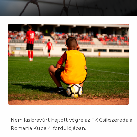
Nem kis bravúrt hajtott végre az FK Csíkszereda a
Románia Kupa 4. fordulójában.