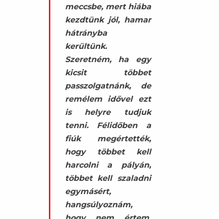
meccsbe, mert hiába
kezdtünk jól, hamar
hátrányba
kerültünk.
Szeretném, ha egy
kicsit többet
passzolgatnánk, de
remélem idővel ezt
is helyre tudjuk
tenni. Félidőben a
fiúk megértették,
hogy többet kell
harcolni a pályán,
többet kell szaladni
egymásért,
hangsúlyoznám,
hogy nem értem,