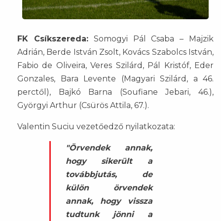
FK Csíkszereda:
Somogyi Pál Csaba – Majzik
Adrián, Berde István Zsolt, Kovács Szabolcs István,
Fabio de Oliveira, Veres Szilárd, Pál Kristóf, Eder
Gonzales, Bara Levente (Magyari Szilárd, a 46.
perctől), Bajkó Barna (Soufiane Jebari, 46.),
Györgyi Arthur (Csürös Attila, 67.).
Valentin Suciu vezetőedző nyilatkozata:
"Örvendek annak,
hogy sikerült a
továbbjutás, de
külön örvendek
annak, hogy vissza
tudtunk jönni a