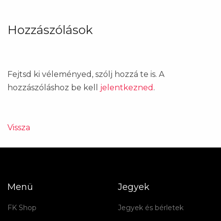
Hozzászólások
Fejtsd ki véleményed, szólj hozzá te is. A
hozzászóláshoz be kell
jelentkezned
.
Vissza
Menü
Jegyek
FK Shop
Jegyek és bérletek