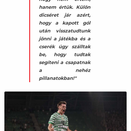
hanem értük. Külön
dicséret jár azért,
hogy a kapott gól
után visszatudtunk
jönni a játékba és a
cserék úgy szálltak
be, hogy tudtak
segíteni a csapatnak
a nehéz
pillanatokban!"