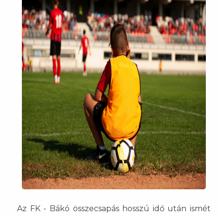
Az FK - Bákó összecsapás hosszú idő után ismét