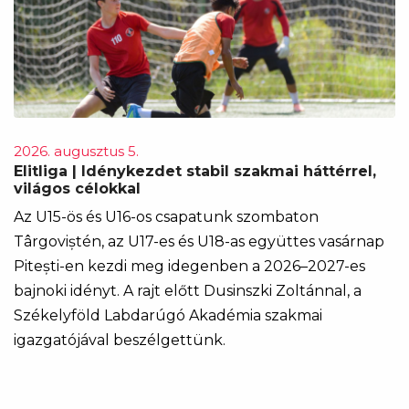
2026. augusztus 5.
Elitliga | Idénykezdet stabil szakmai háttérrel,
világos célokkal
Az U15-ös és U16-os csapatunk szombaton
Târgoviștén, az U17-es és U18-as együttes vasárnap
Pitești-en kezdi meg idegenben a 2026–2027-es
bajnoki idényt. A rajt előtt Dusinszki Zoltánnal, a
Székelyföld Labdarúgó Akadémia szakmai
igazgatójával beszélgettünk.