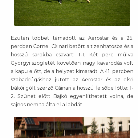
Ezután többet támadott az Aerostar és a 25.
percben Cornel Căinari betört a tizenhatosba és a
hosszú sarokba csavart: 1-1. Két perc múlva
Györgyi szögletét követően nagy kavarodás volt
a kapu előtt, de a helyzet kimaradt. A 41. percben
szabadrúgáshoz jutott az Aerostar és az első
bákói gólt szerző Căinari a hosszú felsőbe lőtte: 1-
2. Szünet előtt Bajkó egyenlíthetett volna, de
sajnos nem találta el a labdát.