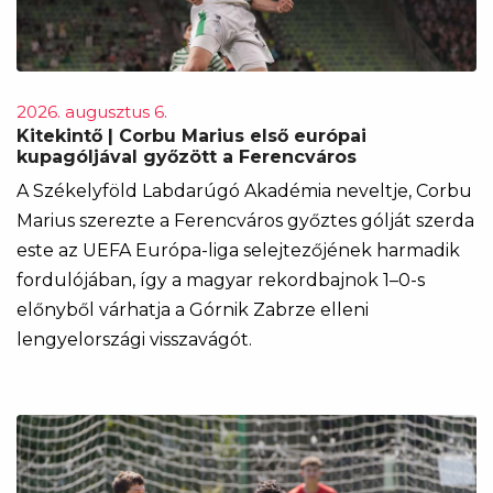
2026. augusztus 6.
Kitekintő | Corbu Marius első európai
kupagóljával győzött a Ferencváros
A Székelyföld Labdarúgó Akadémia neveltje, Corbu
Marius szerezte a Ferencváros győztes gólját szerda
este az UEFA Európa-liga selejtezőjének harmadik
fordulójában, így a magyar rekordbajnok 1–0-s
előnyből várhatja a Górnik Zabrze elleni
lengyelországi visszavágót.