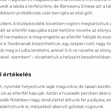
tévedt a labda a térfelünkre, de Bănceanu Emese azt a t
öbbszöri próbálkozás után berúgta az első gólt.
ezdeni. A középkezdést követően rögtön megtartottuk 
ált az ellenfél kapujába ezzel kettőre növelte az előny
 harmadszor is megrengette az ellenfél hálóját és ezz
tot is Teodoranak köszönhettük, egy szépen ívelt nagy lö
b meg is tudta ismételni, amivel 0–5-re növelte az előny
epsivel szemben" – olvashattuk a helyszíni beszámolóban
i értékelés
t, nyomást helyeztünk saját magunkra, de lassan kezd
ük az ellenfél kapuját. Aztán a huszadik percben sikerü
odik félidőben nagy lendülettel álltunk fel a pályára, a
alakítottunk ki, melyekből sikerült gólokat rúgnunk.