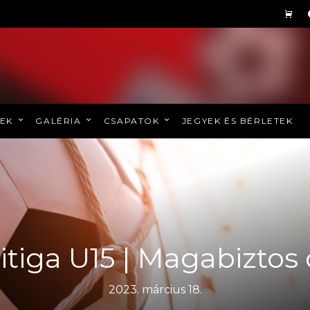
REK
GALÉRIA
CSAPATOK
JEGYEK ÉS BÉRLETEK
litiga U15 | Magabiztos 
2023. március 18.