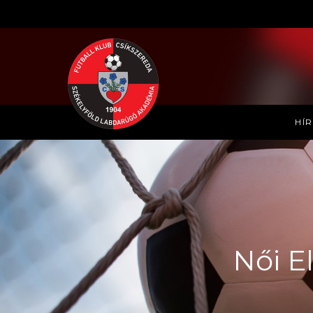
HÍ
Női E