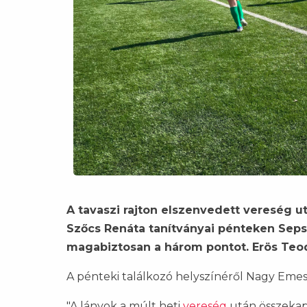
A tavaszi rajton elszenvedett vereség utá
Szőcs Renáta tanítványai pénteken Seps
magabiztosan a három pontot. Erös Teod
A pénteki találkozó helyszínéről Nagy Emese
"A lányok a múlt heti
vereség
után összekap