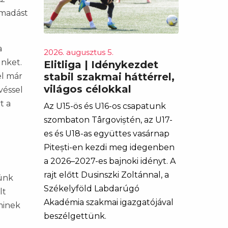
ámadást
a
2026. augusztus 5.
ünket.
Elitliga | Idénykezdet
stabil szakmai háttérrel,
el már
világos célokkal
véssel
t a
Az U15-ös és U16-os csapatunk
.
szombaton Târgoviștén, az U17-
es és U18-as együttes vasárnap
Pitești-en kezdi meg idegenben
a 2026–2027-es bajnoki idényt. A
rajt előtt Dusinszki Zoltánnal, a
tünk
Székelyföld Labdarúgó
lt
Akadémia szakmai igazgatójával
minek
beszélgettünk.