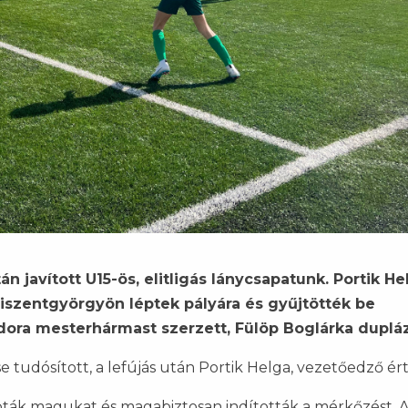
n javított U15-ös, elitligás lánycsapatunk. Portik He
iszentgyörgyön léptek pályára és gyűjtötték be
ora mesterhármast szerzett, Fülöp Boglárka dupláz
 tudósított, a lefújás után Portik Helga, vezetőedző ért
ták magukat és magabiztosan indították a mérkőzést. 