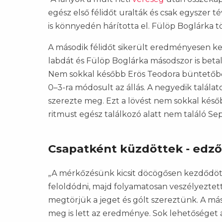
egész első félidőt uralták és csak egyszer 
is könnyedén hárította el. Fülöp Boglárka t
A második félidőt sikerült eredményesen k
labdát és Fülöp Boglárka másodszor is betal
Nem sokkal később Erös Teodora büntetőből
0–3-ra módosult az állás. A negyedik talála
szerezte meg. Ezt a lövést nem sokkal későb
ritmust egész találkozó alatt nem találó S
Csapatként küzdöttek - edző
„A mérkőzésünk kicsit döcögősen kezdődöt
feloldódni, majd folyamatosan veszélyeztett
megtörjük a jeget és gólt szereztünk. A más
meg is lett az eredménye. Sok lehetőséget 