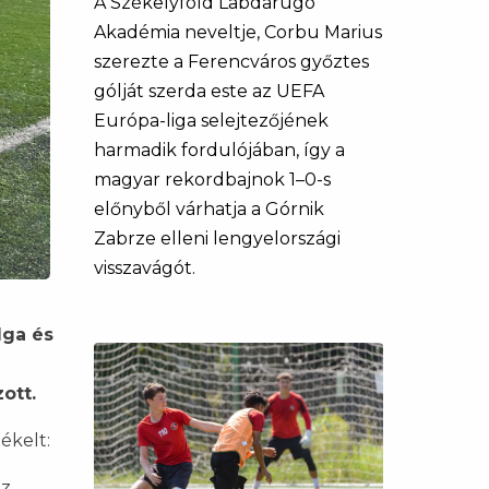
A Székelyföld Labdarúgó
Akadémia neveltje, Corbu Marius
szerezte a Ferencváros győztes
gólját szerda este az UEFA
Európa-liga selejtezőjének
harmadik fordulójában, így a
magyar rekordbajnok 1–0-s
előnyből várhatja a Górnik
Zabrze elleni lengyelországi
visszavágót.
lga és
ott.
ékelt:
Az