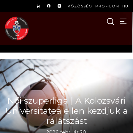
KÖZÖSSÉG
PROFILOM
HU
Női szuperliga | A Kolozsvári
Universitatea ellen kezdjük a
rájátszást
2026. február 20.