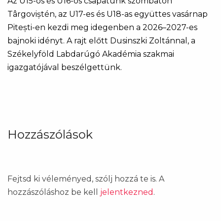
Az U15-ös és U16-os csapatunk szombaton
Târgoviștén, az U17-es és U18-as együttes vasárnap
Pitești-en kezdi meg idegenben a 2026–2027-es
bajnoki idényt. A rajt előtt Dusinszki Zoltánnal, a
Székelyföld Labdarúgó Akadémia szakmai
igazgatójával beszélgettünk.
Hozzászólások
Fejtsd ki véleményed, szólj hozzá te is. A
hozzászóláshoz be kell
jelentkezned
.