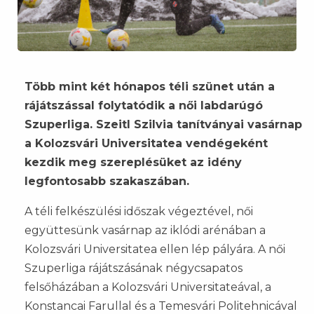
Több mint két hónapos téli szünet után a
rájátszással folytatódik a női labdarúgó
Szuperliga. Szeitl Szilvia tanítványai vasárnap
a Kolozsvári Universitatea vendégeként
kezdik meg szereplésüket az idény
legfontosabb szakaszában.
A téli felkészülési időszak végeztével, női
együttesünk vasárnap az iklódi arénában a
Kolozsvári Universitatea ellen lép pályára. A női
Szuperliga rájátszásának négycsapatos
felsőházában a Kolozsvári Universitateával, a
Konstancai Farullal és a Temesvári Politehnicával