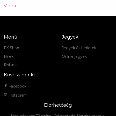
Vissza
Menü
Jegyek
FK Shop
Jegyek és bérletek
Hírek
Online jegyek
Rólunk
Kövess minket
Facebook
Instagram
Elérhetőség