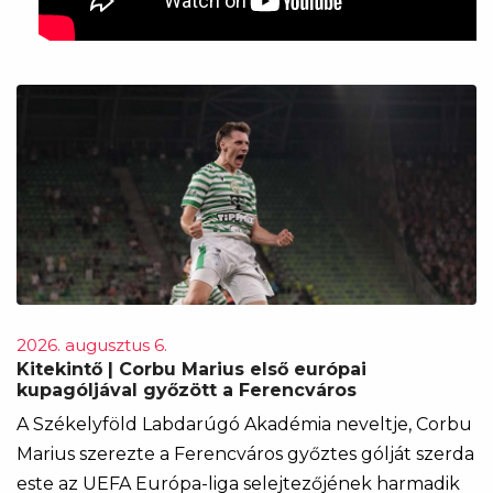
2026. augusztus 6.
Kitekintő | Corbu Marius első európai
kupagóljával győzött a Ferencváros
A Székelyföld Labdarúgó Akadémia neveltje, Corbu
Marius szerezte a Ferencváros győztes gólját szerda
este az UEFA Európa-liga selejtezőjének harmadik