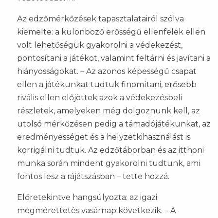
Az edzőmérkőzések tapasztalatairól szólva
kiemelte: a különböző erősségű ellenfelek ellen
volt lehetőségük gyakorolni a védekezést,
pontosítani a játékot, valamint feltárni és javítani a
hiányosságokat. – Az azonos képességű csapat
ellen a játékunkat tudtuk finomítani, erősebb
rivális ellen előjöttek azok a védekezésbeli
részletek, amelyeken még dolgoznunk kell, az
utolsó mérkőzésen pedig a támadójátékunkat, az
eredményességet és a helyzetkihasználást is
korrigálni tudtuk. Az edzőtáborban és az itthoni
munka során mindent gyakorolni tudtunk, ami
fontos lesz a rájátszásban – tette hozzá.
Előretekintve hangsúlyozta: az igazi
megmérettetés vasárnap következik. – A