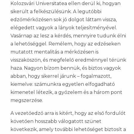
Kolozsvári Universitatea ellen derül ki, hogyan
sikerült a felkészülésünk. A legutóbbi
edzőmérkőzésen sok jó dolgot láttam vissza,
elégedett vagyok a lányok teljesítményével.
Vasárnap az lesz a kérdés, mennyire tudunk élni
a lehetőséggel. Remélem, hogy az edzéseken
mutatott mentalitás a mérkőzésen is
visszaköszön, és megfelelő eredménnyel térünk
haza. Nagyon bízom bennük, és biztos vagyok
abban, hogy sikerrel járunk – fogalmazott,
kiemelve: számunkra egyetlen elfogadható
kimenetel létezik, a győzelem és a három pont
megszerzése.
A vezetőedző arra is kitért, hogy az első fordulót
követően hosszabb válogatott szünet
következik, amely további lehetőséget biztosít a