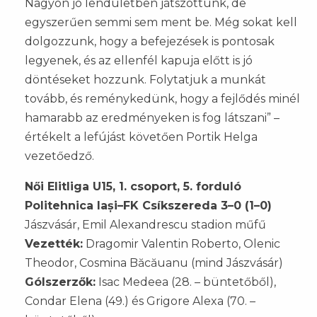
Nagyon jó lendületben játszottunk, de
egyszerűen semmi sem ment be. Még sokat kell
dolgozzunk, hogy a befejezések is pontosak
legyenek, és az ellenfél kapuja előtt is jó
döntéseket hozzunk. Folytatjuk a munkát
tovább, és reménykedünk, hogy a fejlődés minél
hamarabb az eredményeken is fog látszani” –
értékelt a lefújást követően Portik Helga
vezetőedző.
Női Elitliga U15, 1. csoport, 5. forduló
Politehnica Iași–FK Csíkszereda 3–0 (1–0)
Jászvásár, Emil Alexandrescu stadion műfű
Vezették:
Dragomir Valentin Roberto, Olenic
Theodor, Cosmina Băcăuanu (mind Jászvásár)
Gólszerzők:
Isac Medeea (28. – büntetőből),
Condar Elena (49.) és Grigore Alexa (70. –