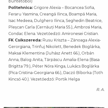
büntetőből)
Politehnica:
Grigore Alexia – Bocancea Sofia,
Feraru Yasmina, Creangă Ilinca, Boampă Maria,
Isac Medeea, Dulghero Ilinca, Seghedin Beatrice,
Pleșcan Carla (Cernăuți Maria 55.), Ambrosi Maria,
Condac Elena. Vezetőedző: Amironesei Cristian.
FK Csíkszereda:
Rusu Kriszta – Zănoaga Alexia-
Gerorgiana, Trinfuj Nikolett, Benedek Boglárka,
Maksai Klementina (Juhász Anett 66.), Orbán
Anna, Balog Anita, Tărpăscu Amalia-Elena (Basa
Brigitta 79.), Péter Nóra Kinga, Lukács Boglárka
(Pica Cristina-Georgiana 66.), Daczó Bíborka (Toth
Kincső 40.). Vezetőedző: Portik Helga
R. A.