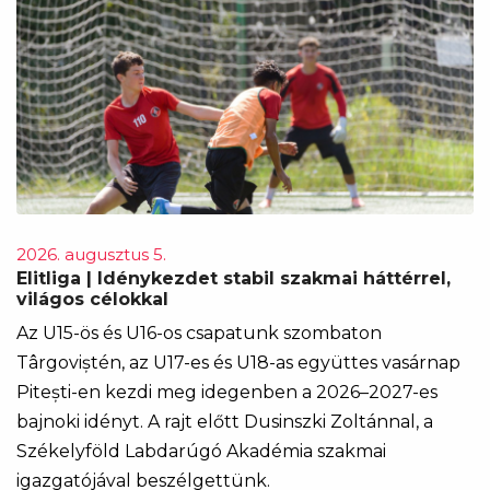
2026. augusztus 5.
Elitliga | Idénykezdet stabil szakmai háttérrel,
világos célokkal
Az U15-ös és U16-os csapatunk szombaton
Târgoviștén, az U17-es és U18-as együttes vasárnap
Pitești-en kezdi meg idegenben a 2026–2027-es
bajnoki idényt. A rajt előtt Dusinszki Zoltánnal, a
Székelyföld Labdarúgó Akadémia szakmai
igazgatójával beszélgettünk.