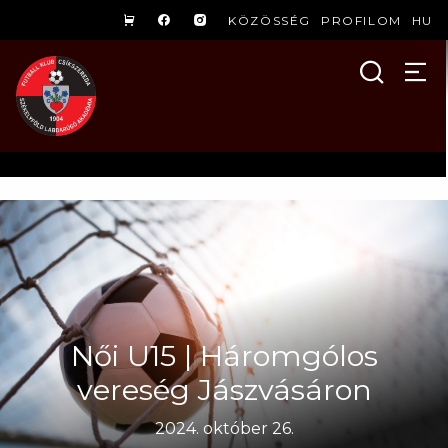
KÖZÖSSÉG
PROFILOM
HU
Női U15 | Háromgólos
vereség Jászvásáron
2024. október 26.