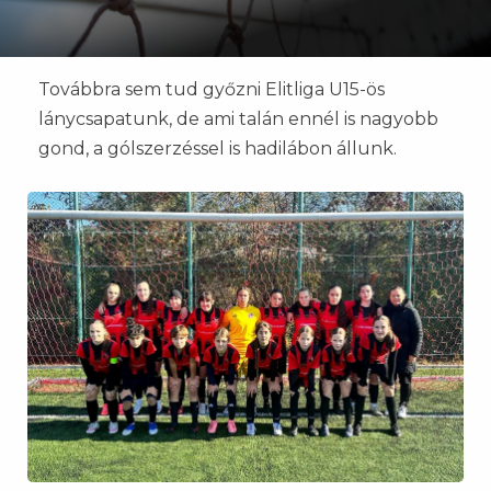
Továbbra sem tud győzni Elitliga U15-ös
lánycsapatunk, de ami talán ennél is nagyobb
gond, a gólszerzéssel is hadilábon állunk.