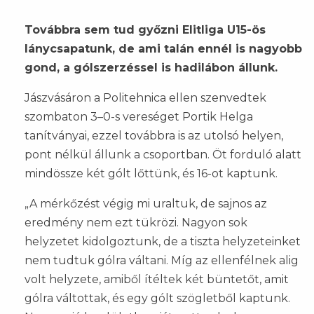
Továbbra sem tud győzni Elitliga U15-ös
lánycsapatunk, de ami talán ennél is nagyobb
gond, a gólszerzéssel is hadilábon állunk.
Jászvásáron a Politehnica ellen szenvedtek
szombaton 3–0-s vereséget Portik Helga
tanítványai, ezzel továbbra is az utolsó helyen,
pont nélkül állunk a csoportban. Öt forduló alatt
mindössze két gólt lőttünk, és 16-ot kaptunk.
„A mérkőzést végig mi uraltuk, de sajnos az
eredmény nem ezt tükrözi. Nagyon sok
helyzetet kidolgoztunk, de a tiszta helyzeteinket
nem tudtuk gólra váltani. Míg az ellenfélnek alig
volt helyzete, amiből ítéltek két büntetőt, amit
gólra váltottak, és egy gólt szögletből kaptunk.