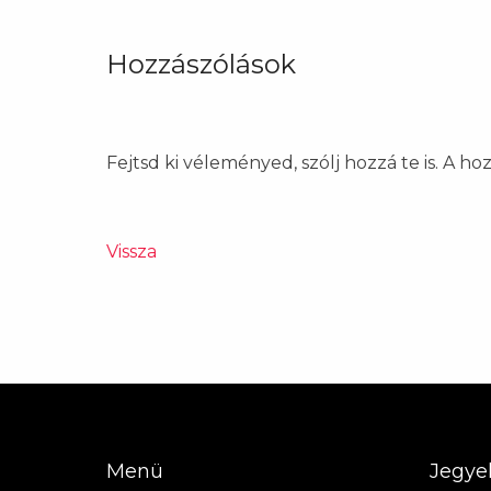
Hozzászólások
Fejtsd ki véleményed, szólj hozzá te is. A h
Vissza
Menü
Jegye