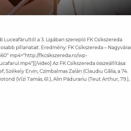
 Luceafărultól a 3. Ligában szereplő FK Csíkszereda
sabb pillanatait. Eredmény: FK Csíkszereda – Nagyvára
360" mp4="http://fkcsikszereda.ro/wp-
cafarul.mp4"][/video] Az FK Csíkszereda összeállítása:
ef, Székely Ervin, Czimbalmas Zalán (Claudiu Gâlia, a 74.
Botond (Vízi Tamás, 61.), Alin Pădurariu (Teut Arthur, 79.),