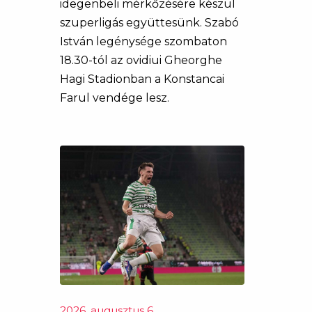
idegenbeli mérkőzésére készül
szuperligás együttesünk. Szabó
István legénysége szombaton
18.30-tól az ovidiui Gheorghe
Hagi Stadionban a Konstancai
Farul vendége lesz.
2026. augusztus 6.