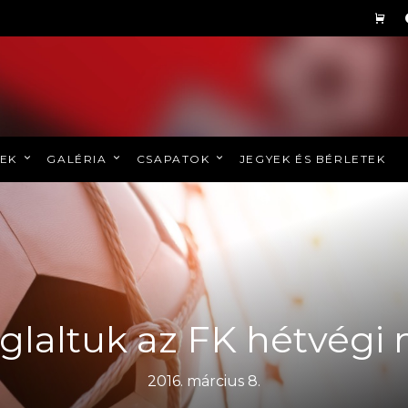
REK
GALÉRIA
CSAPATOK
JEGYEK ÉS BÉRLETEK
glaltuk az FK hétvégi
2016. március 8.