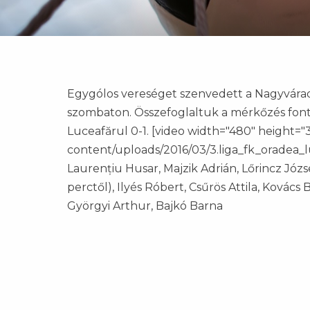
Egygólos vereséget szenvedett a Nagyváradi
szombaton. Összefoglaltuk a mérkőzés fonto
Luceafărul 0-1. [video width="480" height="
content/uploads/2016/03/3.liga_fk_oradea_lu
Laurențiu Husar, Majzik Adrián, Lőrincz Józs
perctől), Ilyés Róbert, Csűrös Attila, Kovács 
Györgyi Arthur, Bajkó Barna