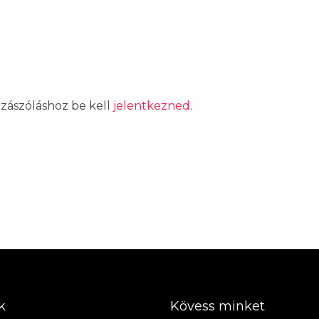
ozzászóláshoz be kell
jelentkezned
.
k
Kövess minket