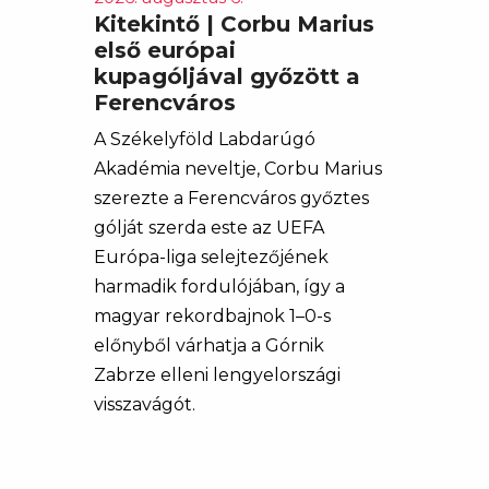
Kitekintő | Corbu Marius
első európai
kupagóljával győzött a
Ferencváros
A Székelyföld Labdarúgó
Akadémia neveltje, Corbu Marius
szerezte a Ferencváros győztes
gólját szerda este az UEFA
Európa-liga selejtezőjének
harmadik fordulójában, így a
magyar rekordbajnok 1–0-s
előnyből várhatja a Górnik
Zabrze elleni lengyelországi
visszavágót.