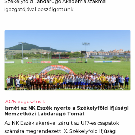
Székelyföld Labdarúgó Akadémia szakmai
igazgatójával beszélgettünk.
2026. augusztus 1.
Ismét az NK Eszék nyerte a Székelyföld Ifjúsági
Nemzetközi Labdarúgó Tornát
Az NK Eszék sikerével zárult az U17-es csapatok
számára megrendezett IX. Székelyföld Ifjúsági