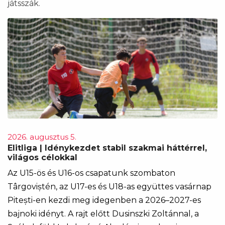
játsszák.
2026. augusztus 5.
Elitliga | Idénykezdet stabil szakmai háttérrel,
világos célokkal
Az U15-ös és U16-os csapatunk szombaton
Târgoviștén, az U17-es és U18-as együttes vasárnap
Pitești-en kezdi meg idegenben a 2026–2027-es
bajnoki idényt. A rajt előtt Dusinszki Zoltánnal, a