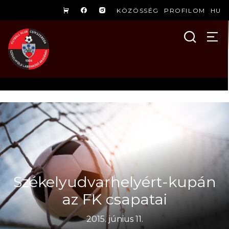
KÖZÖSSÉG
PROFILOM
HU
Székelyudvarhelyért-kupán
az FK csapatai
2015. június 11.