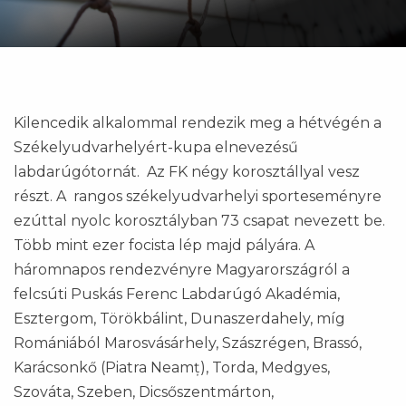
Kilencedik alkalommal rendezik meg a hétvégén a
Székelyudvarhelyért-kupa elnevezésű
labdarúgótornát. Az FK négy korosztállyal vesz
részt. A rangos székelyudvarhelyi sporteseményre
ezúttal nyolc korosztályban 73 csapat nevezett be.
Több mint ezer focista lép majd pályára. A
háromnapos rendezvényre Magyarországról a
felcsúti Puskás Ferenc Labdarúgó Akadémia,
Esztergom, Törökbálint, Dunaszerdahely, míg
Romániából Marosvásárhely, Szászrégen, Brassó,
Karácsonkő (Piatra Neamț), Torda, Medgyes,
Szováta, Szeben, Dicsőszentmárton,