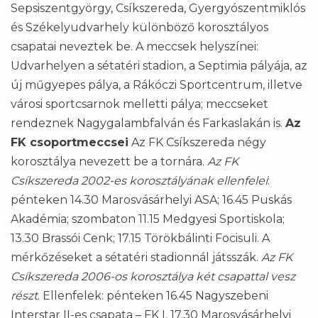
Sepsiszentgyörgy, Csíkszereda, Gyergyószentmiklós
és Székelyudvarhely különböző korosztályos
csapatai neveztek be. A meccsek helyszínei:
Udvarhelyen a sétatéri stadion, a Septimia pályája, az
új műgyepes pálya, a Rákóczi Sportcentrum, illetve
városi sportcsarnok melletti pálya; meccseket
rendeznek Nagygalambfalván és Farkaslakán is.
Az
FK csoportmeccsei
Az FK Csíkszereda négy
korosztálya nevezett be a tornára.
Az FK
Csíkszereda 2002-es korosztályának ellenfelei
:
pénteken 14.30 Marosvásárhelyi ASA; 16.45 Puskás
Akadémia; szombaton 11.15 Medgyesi Sportiskola;
13.30 Brassói Cenk; 17.15 Törökbálinti Focisuli. A
mérkőzéseket a sétatéri stadionnál játsszák.
Az FK
Csíkszereda 2006-os korosztálya két csapattal vesz
részt
. Ellenfelek: pénteken 16.45 Nagyszebeni
Interstar II-es csapata – FK I, 17.30 Marosvásárhelyi