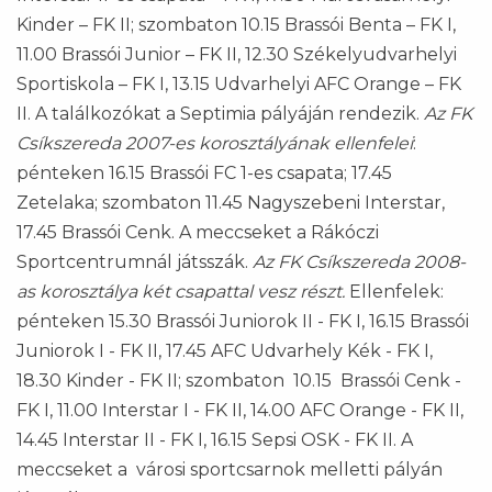
Kinder – FK II; szombaton 10.15 Brassói Benta – FK I,
11.00 Brassói Junior – FK II, 12.30 Székelyudvarhelyi
Sportiskola – FK I, 13.15 Udvarhelyi AFC Orange – FK
II. A találkozókat a Septimia pályáján rendezik.
Az FK
Csíkszereda 2007-es korosztályának ellenfelei
:
pénteken 16.15 Brassói FC 1-es csapata; 17.45
Zetelaka; szombaton 11.45 Nagyszebeni Interstar,
17.45 Brassói Cenk. A meccseket a Rákóczi
Sportcentrumnál játsszák.
Az FK Csíkszereda 2008-
as korosztálya két csapattal vesz részt.
Ellenfelek:
pénteken 15.30 Brassói Juniorok II - FK I, 16.15 Brassói
Juniorok I - FK II, 17.45 AFC Udvarhely Kék - FK I,
18.30 Kinder - FK II; szombaton 10.15 Brassói Cenk -
FK I, 11.00 Interstar I - FK II, 14.00 AFC Orange - FK II,
14.45 Interstar II - FK I, 16.15 Sepsi OSK - FK II. A
meccseket a városi sportcsarnok melletti pályán