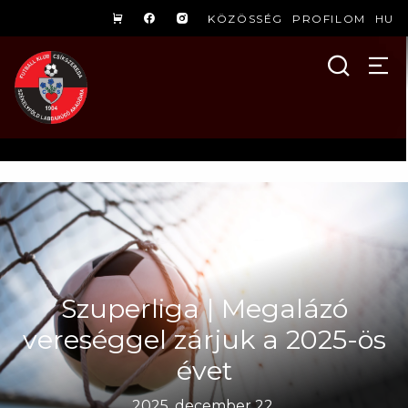
KÖZÖSSÉG
PROFILOM
HU
Szuperliga | Megalázó
vereséggel zárjuk a 2025-ös
évet
2025. december 22.