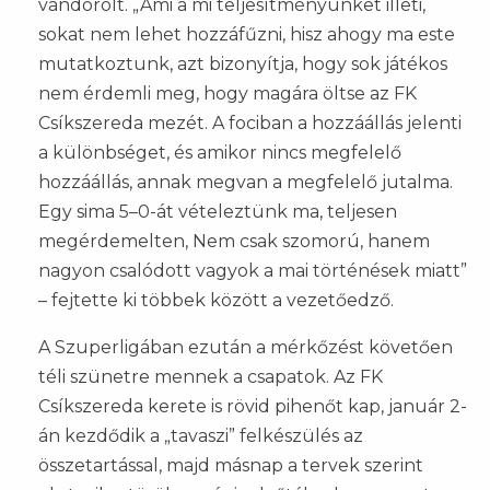
vándorolt. „Ami a mi teljesítményünket illeti,
sokat nem lehet hozzáfűzni, hisz ahogy ma este
mutatkoztunk, azt bizonyítja, hogy sok játékos
nem érdemli meg, hogy magára öltse az FK
Csíkszereda mezét. A fociban a hozzáállás jelenti
a különbséget, és amikor nincs megfelelő
hozzáállás, annak megvan a megfelelő jutalma.
Egy sima 5–0-át vételeztünk ma, teljesen
megérdemelten, Nem csak szomorú, hanem
nagyon csalódott vagyok a mai történések miatt”
– fejtette ki többek között a vezetőedző.
A Szuperligában ezután a mérkőzést követően
téli szünetre mennek a csapatok. Az FK
Csíkszereda kerete is rövid pihenőt kap, január 2-
án kezdődik a „tavaszi” felkészülés az
összetartással, majd másnap a tervek szerint