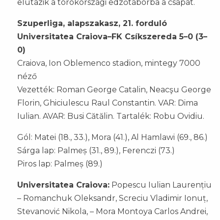
elutazik a törökországi edzőtáborba a csapat.
Szuperliga, alapszakasz, 21. forduló
Universitatea Craiova–FK Csíkszereda 5–0 (3–
0)
Craiova, Ion Oblemenco stadion, mintegy 7000
néző
Vezették: Roman George Catalin, Neacşu George
Florin, Ghiciulescu Raul Constantin. VAR: Dima
Iulian. AVAR: Busi Cătălin. Tartalék: Robu Ovidiu.
Gól: Matei (18., 33.), Mora (41.), Al Hamlawi (69., 86.)
Sárga lap: Palmeș (31., 89.), Ferenczi (73.)
Piros lap: Palmeș (89.)
Universitatea Craiova:
Popescu Iulian Laurențiu
– Romanchuk Oleksandr, Screciu Vladimir Ionuț,
Stevanović Nikola, – Mora Montoya Carlos Andrei,