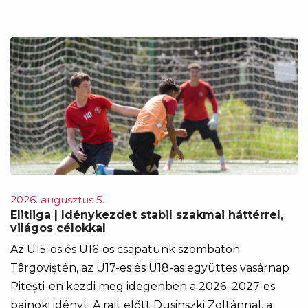
2026. augusztus 5.
Elitliga | Idénykezdet stabil szakmai háttérrel,
világos célokkal
Az U15-ös és U16-os csapatunk szombaton
Târgoviștén, az U17-es és U18-as együttes vasárnap
Pitești-en kezdi meg idegenben a 2026–2027-es
bajnoki idényt. A rajt előtt Dusinszki Zoltánnal, a