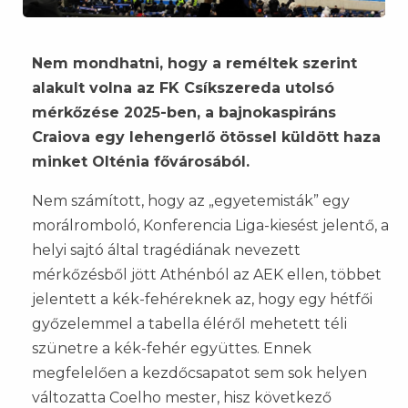
Nem mondhatni, hogy a reméltek szerint
alakult volna az FK Csíkszereda utolsó
mérkőzése 2025-ben, a bajnokaspiráns
Craiova egy lehengerlő ötössel küldött haza
minket Olténia fővárosából.
Nem számított, hogy az „egyetemisták” egy
morálromboló, Konferencia Liga-kiesést jelentő, a
helyi sajtó által tragédiának nevezett
mérkőzésből jött Athénból az AEK ellen, többet
jelentett a kék-fehéreknek az, hogy egy hétfői
győzelemmel a tabella éléről mehetett téli
szünetre a kék-fehér együttes. Ennek
megfelelően a kezdőcsapatot sem sok helyen
változatta Coelho mester, hisz következő