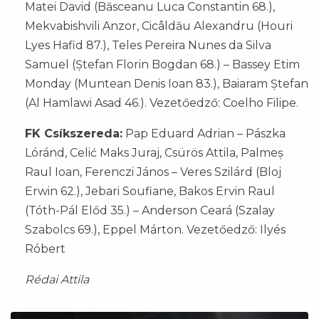
Matei David (Băsceanu Luca Constantin 68.),
Mekvabishvili Anzor, Cicâldău Alexandru (Houri
Lyes Hafid 87.), Teles Pereira Nunes da Silva
Samuel (Ștefan Florin Bogdan 68.) – Bassey Etim
Monday (Muntean Denis Ioan 83.), Baiaram Ștefan
(Al Hamlawi Asad 46.). Vezetőedző: Coelho Filipe.
FK Csíkszereda:
Pap Eduard Adrian – Pászka
Lóránd, Celić Maks Juraj, Csürös Attila, Palmeș
Raul Ioan, Ferenczi János – Veres Szilárd (Bloj
Erwin 62.), Jebari Soufiane, Bakos Ervin Raul
(Tóth-Pál Előd 35.) – Anderson Ceará (Szalay
Szabolcs 69.), Eppel Márton. Vezetőedző: Ilyés
Róbert
Rédai Attila