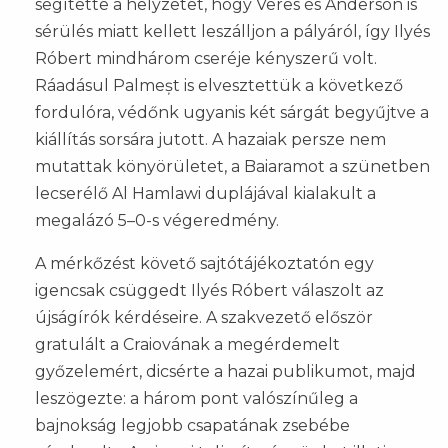
segítette a helyzetet, hogy Veres és Anderson is
sérülés miatt kellett leszálljon a pályáról, így Ilyés
Róbert mindhárom cseréje kényszerű volt.
Ráadásul Palmeșt is elvesztettük a következő
fordulóra, védőnk ugyanis két sárgát begyűjtve a
kiállítás sorsára jutott. A hazaiak persze nem
mutattak könyörületet, a Baiaramot a szünetben
lecserélő Al Hamlawi duplájával kialakult a
megalázó 5–0-s végeredmény.
A mérkőzést követő sajtótájékoztatón egy
igencsak csüggedt Ilyés Róbert válaszolt az
újságírók kérdéseire. A szakvezető először
gratulált a Craiovának a megérdemelt
győzelemért, dicsérte a hazai publikumot, majd
leszögezte: a három pont valószínűleg a
bajnokság legjobb csapatának zsebébe