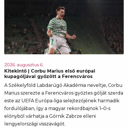
2026. augusztus 6.
Kitekintő | Corbu Marius első európai
kupagóljával győzött a Ferencváros
A Székelyföld Labdarúgó Akadémia neveltje, Corbu
Marius szerezte a Ferencváros győztes gólját szerda
este az UEFA Európa-liga selejtezőjének harmadik
fordulójában, így a magyar rekordbajnok 1–0-s
előnyből várhatja a Górnik Zabrze elleni
lengyelországi visszavágót.