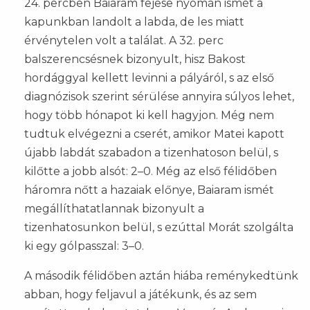
24. percben Baiaram fejese nyomán ismét a
kapunkban landolt a labda, de les miatt
érvénytelen volt a találat. A 32. perc
balszerencsésnek bizonyult, hisz Bakost
hordággyal kellett levinni a pályáról, s az első
diagnózisok szerint sérülése annyira súlyos lehet,
hogy több hónapot ki kell hagyjon. Még nem
tudtuk elvégezni a cserét, amikor Matei kapott
újabb labdát szabadon a tizenhatoson belül, s
kilőtte a jobb alsót: 2–0. Még az első félidőben
háromra nőtt a hazaiak előnye, Baiaram ismét
megállíthatatlannak bizonyult a
tizenhatosunkon belül, s ezúttal Morát szolgálta
ki egy gólpasszal: 3–0.
A második félidőben aztán hiába reménykedtünk
abban, hogy feljavul a játékunk, és az sem