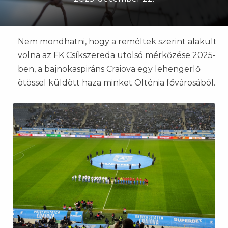
Nem mondhatni, hogy a reméltek szerint alakult
volna az FK Csíkszereda utolsó mérkőzése 2025-
ben, a bajnokaspiráns Craiova egy lehengerlő
ötössel küldött haza minket Olténia fővárosából.