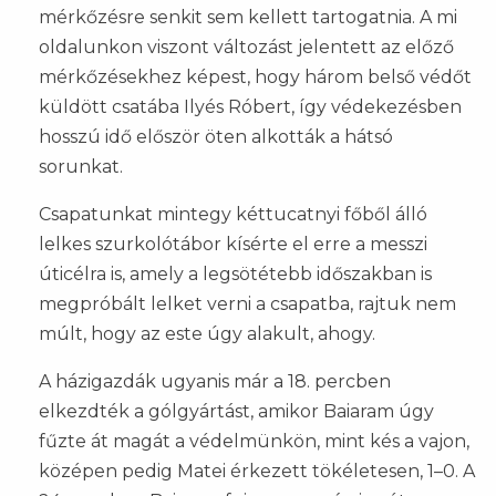
mérkőzésre senkit sem kellett tartogatnia. A mi
oldalunkon viszont változást jelentett az előző
mérkőzésekhez képest, hogy három belső védőt
küldött csatába Ilyés Róbert, így védekezésben
hosszú idő először öten alkották a hátsó
sorunkat.
Csapatunkat mintegy kéttucatnyi főből álló
lelkes szurkolótábor kísérte el erre a messzi
úticélra is, amely a legsötétebb időszakban is
megpróbált lelket verni a csapatba, rajtuk nem
múlt, hogy az este úgy alakult, ahogy.
A házigazdák ugyanis már a 18. percben
elkezdték a gólgyártást, amikor Baiaram úgy
fűzte át magát a védelmünkön, mint kés a vajon,
középen pedig Matei érkezett tökéletesen, 1–0. A