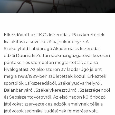
Elkezdődött az FK Csíkszereda U16-os keretének
kialakítása a következő bajnoki idényre. A
Székelyföld Labdarúgó Akadémia csíkszeredai
edzői Dusinszki Zoltán szakmai igazgatóval közösen
pénteken és szombaton megtartották az első
kiválogatást. Az első szűrőn 37 labdarúgó jelent
meg a 1998/1999-ben születettek közül. Érkeztek
sportolók Csíkszeredából, Székelyudvarhelyről,
Balánbányáról, Székelykeresztúrról, Szászrégenből
és Sepsiszentgyörgyről. Az első napon különböző
játékokat szerveztek az edzők, amelynek célja a
játékosok technikai tudásának felmérése volt.