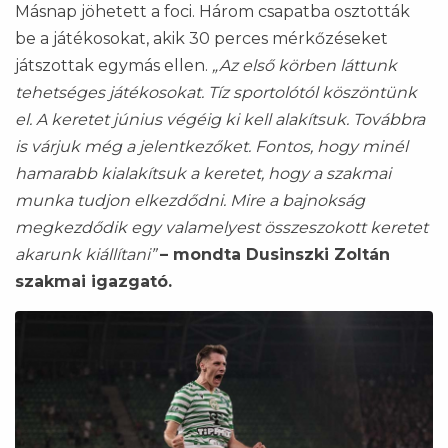
Másnap jöhetett a foci. Három csapatba osztották
be a játékosokat, akik 30 perces mérkőzéseket
játszottak egymás ellen.
„Az első körben láttunk
tehetséges játékosokat. Tíz sportolótól köszöntünk
el. A keretet június végéig ki kell alakítsuk. Továbbra
is várjuk még a jelentkezőket. Fontos, hogy minél
hamarabb kialakítsuk a keretet, hogy a szakmai
munka tudjon elkezdődni. Mire a bajnokság
megkezdődik egy valamelyest összeszokott keretet
akarunk kiállítani”
– mondta Dusinszki Zoltán
szakmai igazgató.