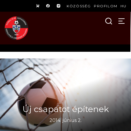
KÖZÖSSÉG
PROFILOM
HU
Új csapatot építenek
2014. június 2.