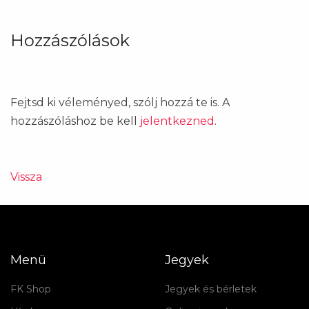
Hozzászólások
Fejtsd ki véleményed, szólj hozzá te is. A
hozzászóláshoz be kell
jelentkezned
.
Vissza
Menü
Jegyek
FK Shop
Jegyek és bérletek