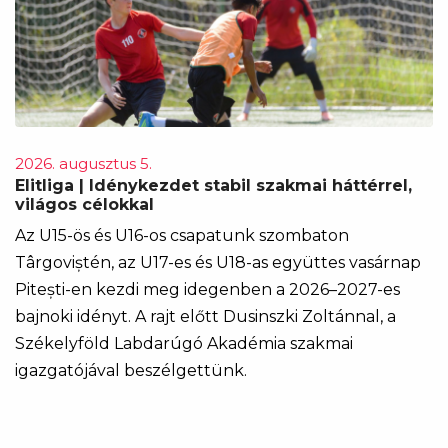
2026. augusztus 5.
Elitliga | Idénykezdet stabil szakmai háttérrel,
világos célokkal
Az U15-ös és U16-os csapatunk szombaton
Târgoviștén, az U17-es és U18-as együttes vasárnap
Pitești-en kezdi meg idegenben a 2026–2027-es
bajnoki idényt. A rajt előtt Dusinszki Zoltánnal, a
Székelyföld Labdarúgó Akadémia szakmai
igazgatójával beszélgettünk.