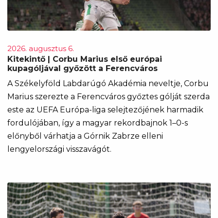
2026. augusztus 6.
Kitekintő | Corbu Marius első európai
kupagóljával győzött a Ferencváros
A Székelyföld Labdarúgó Akadémia neveltje, Corbu
Marius szerezte a Ferencváros győztes gólját szerda
este az UEFA Európa-liga selejtezőjének harmadik
fordulójában, így a magyar rekordbajnok 1–0-s
előnyből várhatja a Górnik Zabrze elleni
lengyelországi visszavágót.