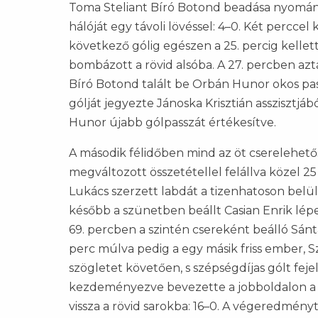
Toma Steliant Bíró Botond beadása nyomán.
hálóját egy távoli lövéssel: 4–0. Két perccel
következő gólig egészen a 25. percig kellett
bombázott a rövid alsóba. A 27. percben az
Bíró Botond talált be Orbán Hunor okos pa
gólját jegyezte Jánoska Krisztián asszisztjáb
Hunor újabb gólpasszát értékesítve.
A második félidőben mind az öt cserelehető
megváltozott összetétellel felállva közel 
Lukács szerzett labdát a tizenhatoson belül,
később a szünetben beállt Casian Enrik lépe
69. percben a szintén csereként beálló Sánta
perc múlva pedig a egy másik friss ember, S
szögletet követően, s szépségdíjas gólt fejel
kezdeményezve bevezette a jobboldalon a l
vissza a rövid sarokba: 16–0. A végeredményt