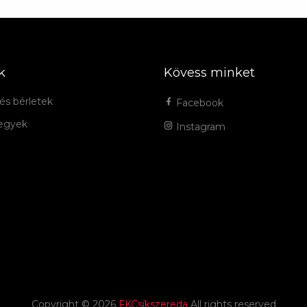
k
Kövess minket
és bérletek
Facebook
jegyek
Instagram
Copyright ©
2026
FKCsíkszereda
All rights reserved