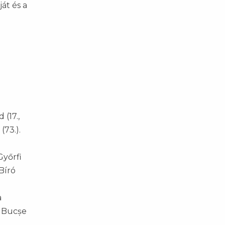
ját és a
 (17.,
(73.).
Győrfi
 Bíró
a
, Bucșe