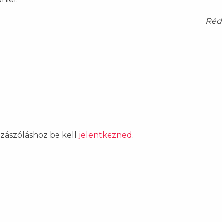
Réda
ozzászóláshoz be kell
jelentkezned
.