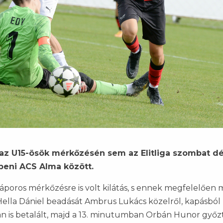
 az U15-ösök mérkőzésén sem az Elitliga szombat dé
beni ACS Alma között.
ólzáporos mérkőzésre is volt kilátás, s ennek megfelelően m
ella Dániel beadását Ambrus Lukács közelről, kapásból
ian is betalált, majd a 13. minutumban Orbán Hunor győz