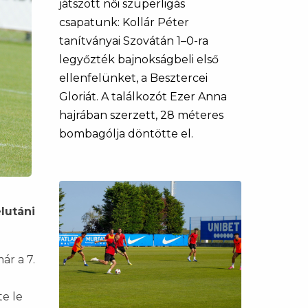
játszott női szuperligás
csapatunk: Kollár Péter
tanítványai Szovátán 1–0-ra
legyőzték bajnokságbeli első
ellenfelünket, a Besztercei
Gloriát. A találkozót Ezer Anna
hajrában szerzett, 28 méteres
bombagólja döntötte el.
lutáni
ár a 7.
te le