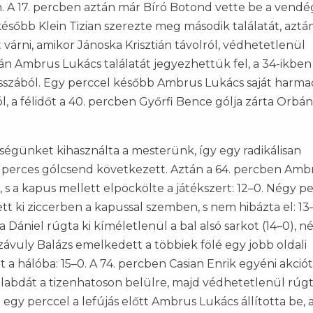
 A 17. percben aztán már Bíró Botond vette be a vend
 később Klein Tizian szerezte meg második találatát, aztá
 várni, amikor Jánoska Krisztián távolról, védhetetlenül
tán Ambrus Lukács találatát jegyezhettük fel, a 34-ikbe
sszából. Egy perccel később Ambrus Lukács saját harma
ól, a félidőt a 40. percben Győrfi Bence gólja zárta Orbán
ségünket kihasználta a mesterünk, így egy radikálisan
25 perces gólcsend következett. Aztán a 64. percben Amb
 s a kapus mellett elpöckölte a játékszert: 12–0. Négy p
tt ki ziccerben a kapussal szemben, s nem hibázta el: 13
 Dániel rúgta ki kíméletlenül a bal alsó sarkot (14–0), n
závuly Balázs emelkedett a többiek fölé egy jobb oldali
t a hálóba: 15–0. A 74. percben Casian Enrik egyéni akciót
abdát a tizenhatoson belülre, majd védhetetlenül rúg
 egy perccel a lefújás előtt Ambrus Lukács állította be, a