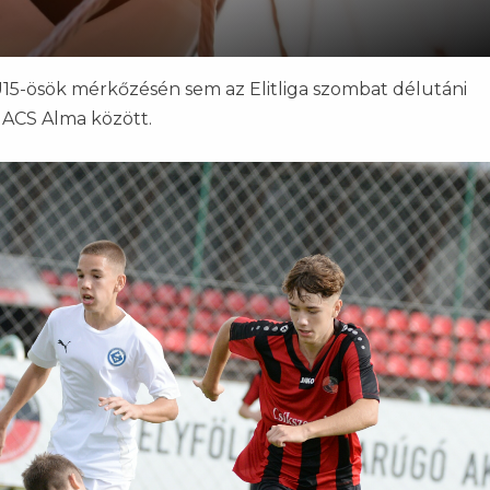
U15-ösök mérkőzésén sem az Elitliga szombat délutáni
 ACS Alma között.