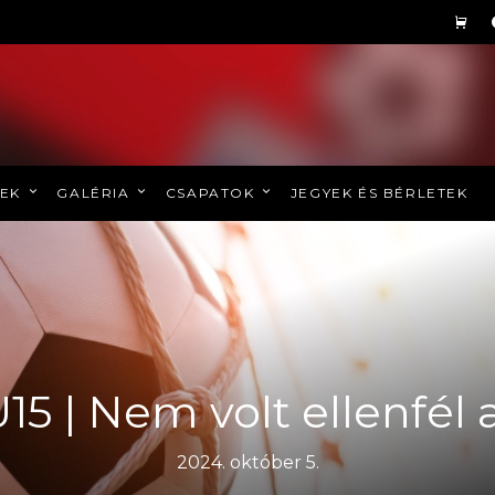
REK
GALÉRIA
CSAPATOK
JEGYEK ÉS BÉRLETEK
 U15 | Nem volt ellenfél
2024. október 5.