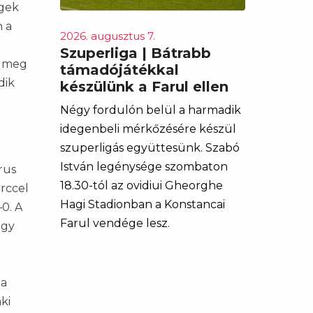
égek
n a
2026. augusztus 7.
Szuperliga | Bátrabb
n meg
támadójátékkal
dik
készülünk a Farul ellen
Négy fordulón belül a harmadik
idegenbeli mérkőzésére készül
szuperligás együttesünk. Szabó
István legénysége szombaton
rus
18.30-tól az ovidiui Gheorghe
erccel
Hagi Stadionban a Konstancai
–0. A
Farul vendége lesz.
égy
ta
ki