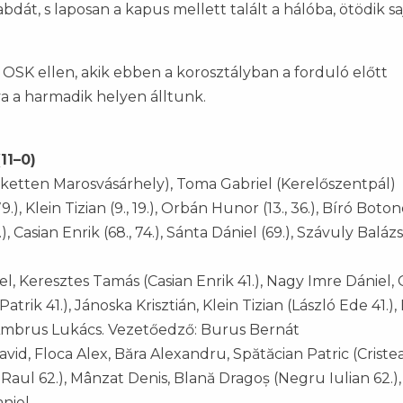
abdát, s laposan a kapus mellett talált a hálóba, ötödik sa
i OSK ellen, akik ebben a korosztályban a forduló előtt
va a harmadik helyen álltunk.
11–0)
etten Marosvásárhely), Toma Gabriel (Kerelőszentpál)
9.), Klein Tizian (9., 19.), Orbán Hunor (13., 36.), Bíró Botond
), Casian Enrik (68., 74.), Sánta Dániel (69.), Szávuly Balázs 
, Keresztes Tamás (Casian Enrik 41.), Nagy Imre Dániel, 
trik 41.), Jánoska Krisztián, Klein Tizian (László Ede 41.),
 Ambrus Lukács. Vezetőedző: Burus Bernát
vid, Floca Alex, Băra Alexandru, Spătăcian Patric (Criste
șa Raul 62.), Mânzat Denis, Blană Dragoș (Negru Iulian 62.)
niel.