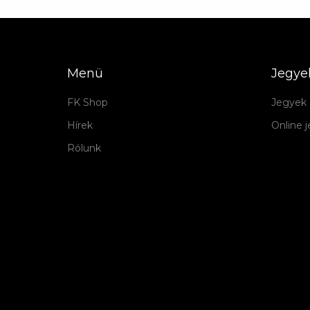
Menü
Jegye
FK Shop
Jegyek 
Hírek
Online 
Rólunk