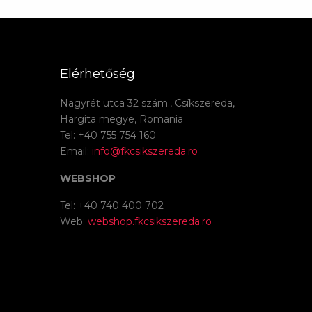
Elérhetőség
Nagyrét utca 32 szám., Csíkszereda,
Hargita megye, Romania
Tel: +40 755 754 160
Email:
info@fkcsikszereda.ro
WEBSHOP
Tel: +40 740 400 702
Web:
webshop.fkcsikszereda.ro