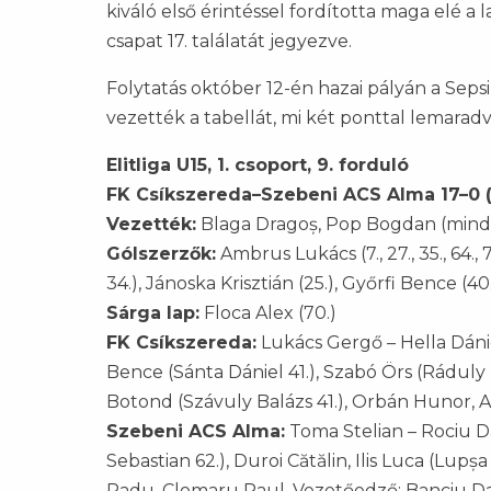
kiváló első érintéssel fordította maga elé a l
csapat 17. találatát jegyezve.
Folytatás október 12-én hazai pályán a Seps
vezették a tabellát, mi két ponttal lemarad
Elitliga U15, 1. csoport, 9. forduló
FK Csíkszereda–Szebeni ACS Alma 17–0 (
Vezették:
Blaga Dragoș, Pop Bogdan (mindk
Gólszerzők:
Ambrus Lukács (7., 27., 35., 64., 7
34.), Jánoska Krisztián (25.), Győrfi Bence (40.
Sárga lap:
Floca Alex (70.)
FK Csíkszereda:
Lukács Gergő – Hella Dániel
Bence (Sánta Dániel 41.), Szabó Örs (Ráduly Pa
Botond (Szávuly Balázs 41.), Orbán Hunor,
Szebeni ACS Alma:
Toma Stelian – Rociu Da
Sebastian 62.), Duroi Cătălin, Ilis Luca (Lup
Radu, Clomaru Raul. Vezetőedző: Banciu Da