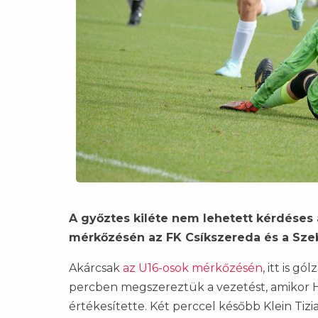
A győztes kiléte nem lehetett kérdéses
mérkőzésén az FK Csíkszereda és a Sze
Akárcsak
az U16-osok mérkőzésén
, itt is g
percben megszereztük a vezetést, amikor H
értékesítette. Két perccel később Klein Tiz