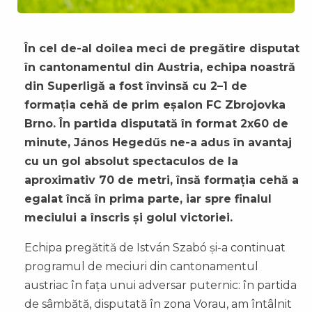
În cel de-al doilea meci de pregătire disputat
în cantonamentul din Austria, echipa noastră
din Superligă a fost învinsă cu 2–1 de
formația cehă de prim eșalon FC Zbrojovka
Brno. În partida disputată în format 2x60 de
minute, János Hegedűs ne-a adus în avantaj
cu un gol absolut spectaculos de la
aproximativ 70 de metri, însă formația cehă a
egalat încă în prima parte, iar spre finalul
meciului a înscris și golul victoriei.
Echipa pregătită de István Szabó și-a continuat
programul de meciuri din cantonamentul
austriac în fața unui adversar puternic: în partida
de sâmbătă, disputată în zona Vorau, am întâlnit