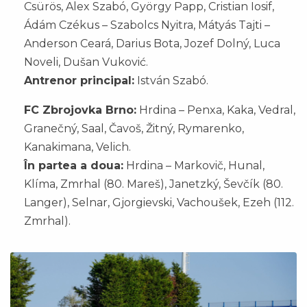
Csürös, Alex Szabó, György Papp, Cristian Iosif,
Ádám Czékus – Szabolcs Nyitra, Mátyás Tajti –
Anderson Ceará, Darius Bota, Jozef Dolný, Luca
Noveli, Dušan Vuković.
Antrenor principal:
István Szabó.
FC Zbrojovka Brno:
Hrdina – Penxa, Kaka, Vedral,
Granečný, Saal, Čavoš, Žitný, Rymarenko,
Kanakimana, Velich.
În partea a doua:
Hrdina – Markovič, Hunal,
Klíma, Zmrhal (80. Mareš), Janetzký, Ševčík (80.
Langer), Selnar, Gjorgievski, Vachoušek, Ezeh (112.
Zmrhal).