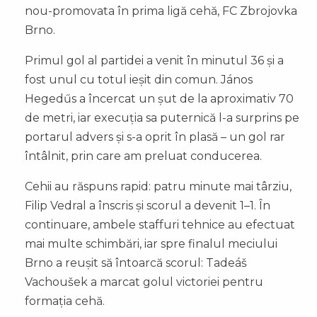
nou-promovata în prima ligă cehă, FC Zbrojovka
Brno.
Primul gol al partidei a venit în minutul 36 și a
fost unul cu totul ieșit din comun. János
Hegedűs a încercat un șut de la aproximativ 70
de metri, iar execuția sa puternică l-a surprins pe
portarul advers și s-a oprit în plasă – un gol rar
întâlnit, prin care am preluat conducerea.
Cehii au răspuns rapid: patru minute mai târziu,
Filip Vedral a înscris și scorul a devenit 1–1. În
continuare, ambele staffuri tehnice au efectuat
mai multe schimbări, iar spre finalul meciului
Brno a reușit să întoarcă scorul: Tadeáš
Vachoušek a marcat golul victoriei pentru
formația cehă.