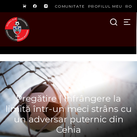
COMUNITATE
PROFILUL MEU
RO
Pregătire | Înfrângere la
limită într-un meci strâns cu
un adversar puternic din
Cehia