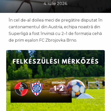
4. iulie 2026.
În cel de-al doilea meci de pregătire disputat în
cantonamentul din Austria, echipa noastră din
Superligă a fost învinsă cu 2–1 de formația cehă
de prim eșalon FC Zbrojovka Brno.