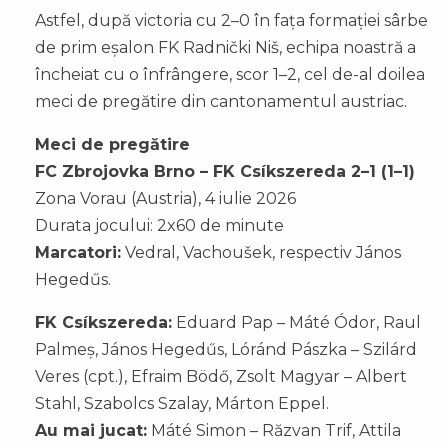
Astfel, după victoria cu 2–0 în fața formației sârbe
de prim eșalon FK Radnički Niš, echipa noastră a
încheiat cu o înfrângere, scor 1–2, cel de-al doilea
meci de pregătire din cantonamentul austriac.
Meci de pregătire
FC Zbrojovka Brno – FK Csíkszereda 2–1 (1–1)
Zona Vorau (Austria), 4 iulie 2026
Durata jocului: 2x60 de minute
Marcatori:
Vedral, Vachoušek, respectiv János
Hegedűs.
FK Csíkszereda:
Eduard Pap – Máté Ódor, Raul
Palmeș, János Hegedűs, Lóránd Pászka – Szilárd
Veres (cpt.), Efraim Bödő, Zsolt Magyar – Albert
Stahl, Szabolcs Szalay, Márton Eppel.
Au mai jucat:
Máté Simon – Răzvan Trif, Attila