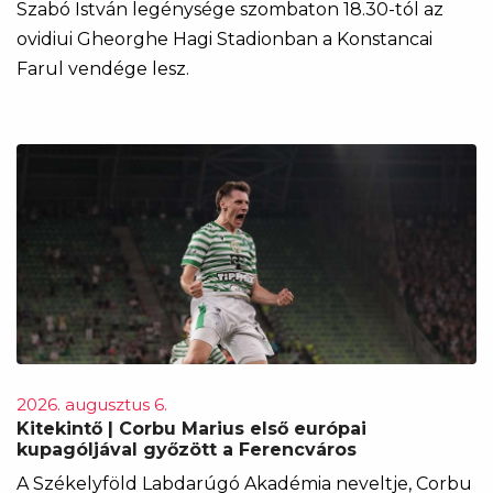
Szabó István legénysége szombaton 18.30-tól az
ovidiui Gheorghe Hagi Stadionban a Konstancai
Farul vendége lesz.
2026. augusztus 6.
Kitekintő | Corbu Marius első európai
kupagóljával győzött a Ferencváros
A Székelyföld Labdarúgó Akadémia neveltje, Corbu