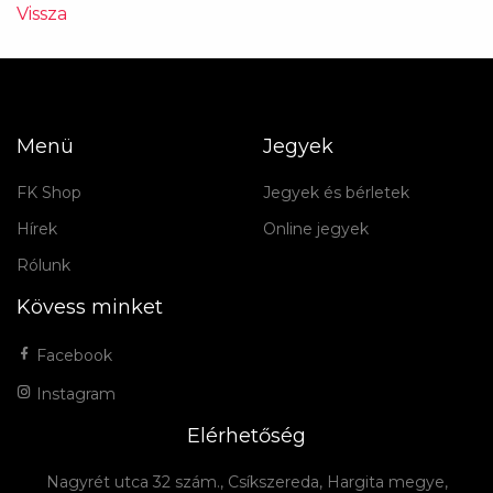
Vissza
Menü
Jegyek
FK Shop
Jegyek és bérletek
Hírek
Online jegyek
Rólunk
Kövess minket
Facebook
Instagram
Elérhetőség
Nagyrét utca 32 szám., Csíkszereda, Hargita megye,