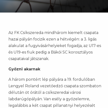
Az FK Csíkszereda mindhárom kiemelt csapata
hazai pályán focizik ezen a hétvégén: a 3. ligás
alakulat a fugyivásárhelyieket fogadja, az U17-es
és U19-es fiuk pedig a Bákói SC korosztályos
csapataival játszanak.
Győzni akarnak
A három pontért lép pályára a 19. fordulóban
Lengyel Roland vezetőedző csapata szombaton
délután öt órától a csíkszeredai városi
labdarúgópályán. Van esély a győzelemre,
legalábbis a két csapat pillanatnyi helyezését