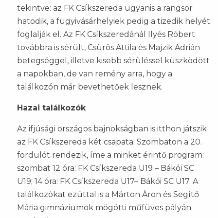
tekintve: az FK Csíkszereda ugyanis a rangsor
hatodik, a fugyivásárhelyiek pedig a tizedik helyét
foglalják el. Az FK Csíkszeredánál Ilyés Róbert
továbbra is sérült, Csürös Attila és Majzik Adrián
betegséggel, illetve kisebb sérüléssel küszködött
a napokban, de van remény arra, hogy a
találkozón már bevethetőek lesznek.
Hazai találkozók
Az ifjúsági országos bajnokságban is itthon játszik
az FK Csíkszereda két csapata. Szombaton a 20.
fordulót rendezik, íme a minket érintő program:
szombat 12 óra: FK Csíkszereda U19 – Bákói SC
U19; 14 óra: FK Csíkszereda U17– Bákói SC U17. A
találkozókat ezúttal is a Márton Áron és Segítő
Mária gimnáziumok mögötti műfüves pályán