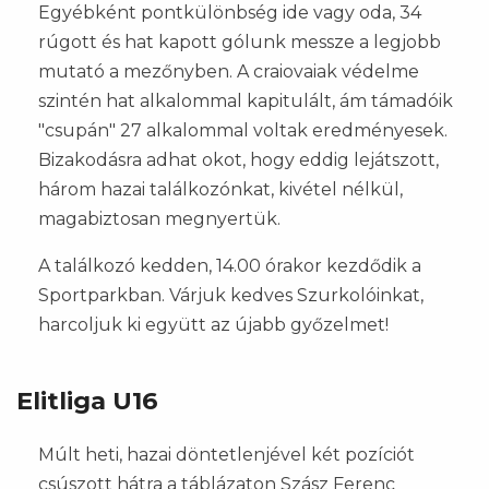
Egyébként pontkülönbség ide vagy oda, 34
rúgott és hat kapott gólunk messze a legjobb
mutató a mezőnyben. A craiovaiak védelme
szintén hat alkalommal kapitulált, ám támadóik
"csupán" 27 alkalommal voltak eredményesek.
Bizakodásra adhat okot, hogy eddig lejátszott,
három hazai találkozónkat, kivétel nélkül,
magabiztosan megnyertük.
A találkozó kedden, 14.00 órakor kezdődik a
Sportparkban. Várjuk kedves Szurkolóinkat,
harcoljuk ki együtt az újabb győzelmet!
Elitliga U16
Múlt heti, hazai döntetlenjével két pozíciót
csúszott hátra a táblázaton Szász Ferenc