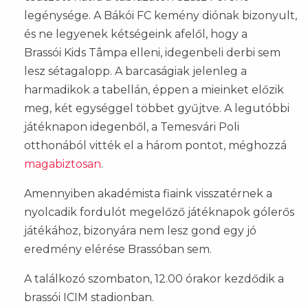
legénysége. A Bákói FC kemény diónak bizonyult,
és ne legyenek kétségeink afelől, hogy a
Brassói Kids Tâmpa elleni, idegenbeli derbi sem
lesz sétagalopp. A barcaságiak jelenleg a
harmadikok a tabellán, éppen a mieinket előzik
meg, két egységgel többet gyűjtve. A legutóbbi
játéknapon idegenből, a Temesvári Poli
otthonából vitték el a három pontot, méghozzá
magabiztosan
.
Amennyiben akadémista fiaink visszatérnek a
nyolcadik fordulót megelőző játéknapok gólerős
játékához, bizonyára nem lesz gond egy jó
eredmény elérése Brassóban sem.
A találkozó szombaton, 12.00 órakor kezdődik a
brassói ICIM stadionban.