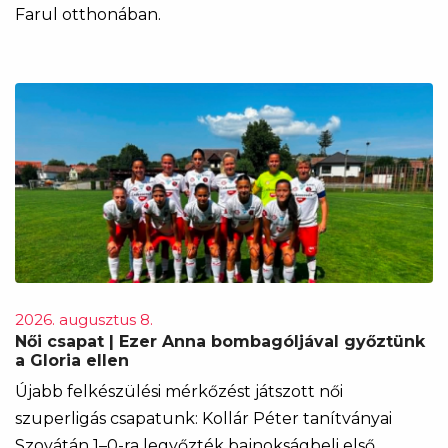
Farul otthonában.
2026. augusztus 8.
Női csapat | Ezer Anna bombagóljával győztünk
a Gloria ellen
Újabb felkészülési mérkőzést játszott női
szuperligás csapatunk: Kollár Péter tanítványai
Szovátán 1–0-ra legyőzték bajnokságbeli első