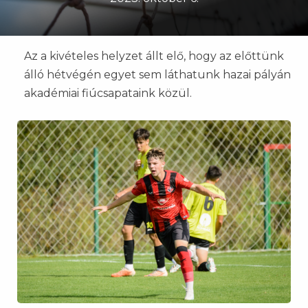
Az a kivételes helyzet állt elő, hogy az előttünk
álló hétvégén egyet sem láthatunk hazai pályán
akadémiai fiúcsapataink közül.