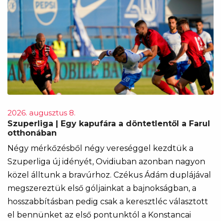
2026. augusztus 8.
Szuperliga | Egy kapufára a döntetlentől a Farul
otthonában
Négy mérkőzésből négy vereséggel kezdtük a
Szuperliga új idényét, Ovidiuban azonban nagyon
közel álltunk a bravúrhoz. Czékus Ádám duplájával
megszereztük első góljainkat a bajnokságban, a
hosszabbításban pedig csak a keresztléc választott
el bennünket az első pontunktól a Konstancai