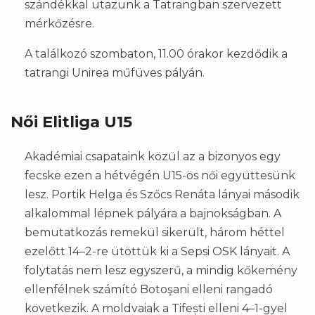
szándékkal utazunk a Tatrangban szervezett
mérkőzésre.
A találkozó szombaton, 11.00 órakor kezdődik a
tatrangi Unirea műfüves pályán.
Női Elitliga U15
Akadémiai csapataink közül az a bizonyos egy
fecske ezen a hétvégén U15-ös női együttesünk
lesz. Portik Helga és Szőcs Renáta lányai második
alkalommal lépnek pályára a bajnokságban. A
bemutatkozás remekül sikerült, három héttel
ezelőtt 14–2-re ütöttük ki a Sepsi OSK lányait. A
folytatás nem lesz egyszerű, a mindig kőkemény
ellenfélnek számító Botoşani elleni rangadó
következik. A moldvaiak a Tifești elleni 4–1-gyel