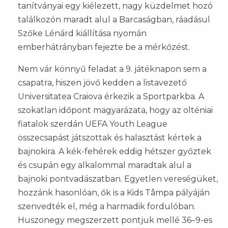
tanítványai egy kiélezett, nagy küzdelmet hozó
találkozón maradt alul a Barcaságban, ráadásul
Szőke Lénárd kiállítása nyomán
emberhátrányban fejezte be a mérkőzést.
Nem vár könnyű feladat a 9. játéknapon sem a
csapatra, hiszen jövő kedden a listavezető
Universitatea Craiova érkezik a Sportparkba. A
szokatlan időpont magyarázata, hogy az olténiai
fiatalok szerdán UEFA Youth League
összecsapást játszottak és halasztást kértek a
bajnokira. A kék-fehérek eddig hétszer győztek
és csupán egy alkalommal maradtak alul a
bajnoki pontvadászatban. Egyetlen vereségüket,
hozzánk hasonlóan, ők is a Kids Tâmpa pályáján
szenvedték el, még a harmadik fordulóban.
Huszonegy megszerzett pontjuk mellé 36–9-es