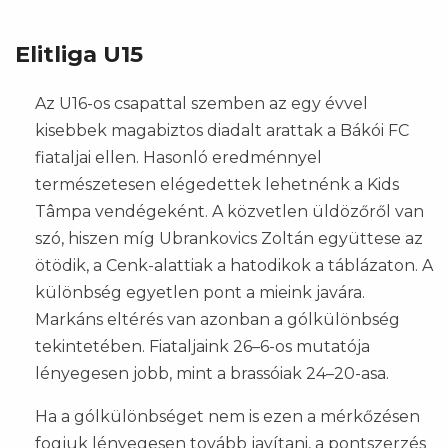
Elitliga U15
Az U16-os csapattal szemben az egy évvel
kisebbek magabiztos diadalt arattak a Bákói FC
fiataljai ellen. Hasonló eredménnyel
természetesen elégedettek lehetnénk a Kids
Tâmpa vendégeként. A közvetlen üldözőről van
szó, hiszen míg Ubrankovics Zoltán együttese az
ötödik, a Cenk-alattiak a hatodikok a táblázaton. A
különbség egyetlen pont a mieink javára.
Markáns eltérés van azonban a gólkülönbség
tekintetében. Fiataljaink 26–6-os mutatója
lényegesen jobb, mint a brassóiak 24–20-asa.
Ha a gólkülönbséget nem is ezen a mérkőzésen
fogjuk lényegesen tovább javítani, a pontszerzés