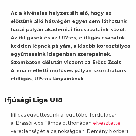
Az a kivételes helyzet állt elő, hogy az
előttünk álló hétvégén egyet sem láthatunk
hazai pályán akadémiai fiúcsapataink közül.
Az ifiligások és az U17-es, elitligás csapatok
kedden lépnek pályára, a kisebb korosztályos
együtteseink idegenben szerepelnek.
Szombaton délután viszont az Erőss Zsolt
Aréna melletti műfüves pályán szoríthatunk
elitligás, U15-ös lányainknak.
Ifjúsági Liga U18
Ifiligás együttesünk a legutóbbi fordulóban
a Brassói Kids Tâmpa otthonában
elvesztette
veretlenségét a bajnokságban. Demény Norbert