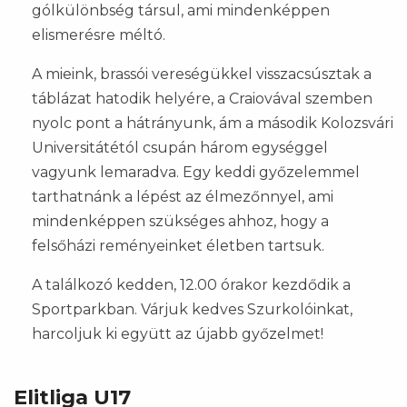
gólkülönbség társul, ami mindenképpen
elismerésre méltó.
A mieink, brassói vereségükkel visszacsúsztak a
táblázat hatodik helyére, a Craiovával szemben
nyolc pont a hátrányunk, ám a második Kolozsvári
Universitátétól csupán három egységgel
vagyunk lemaradva. Egy keddi győzelemmel
tarthatnánk a lépést az élmezőnnyel, ami
mindenképpen szükséges ahhoz, hogy a
felsőházi reményeinket életben tartsuk.
A találkozó kedden, 12.00 órakor kezdődik a
Sportparkban. Várjuk kedves Szurkolóinkat,
harcoljuk ki együtt az újabb győzelmet!
Elitliga U17