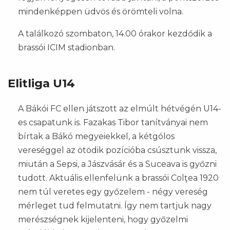
mindenképpen üdvös és örömteli volna.
A találkozó szombaton, 14.00 órakor kezdődik a
brassói ICIM stadionban.
Elitliga U14
A Bákói FC ellen játszott az elmúlt hétvégén U14-
es csapatunk is. Fazakas Tibor tanítványai nem
bírtak a Bákó megyeiekkel, a kétgólos
vereséggel az ötödik pozícióba csúsztunk vissza,
miután a Sepsi, a Jászvásár és a Suceava is győzni
tudott. Aktuális ellenfelünk a brassói Colţea 1920
nem túl veretes egy győzelem - négy vereség
mérleget tud felmutatni. Így nem tartjuk nagy
merészségnek kijelenteni, hogy győzelmi