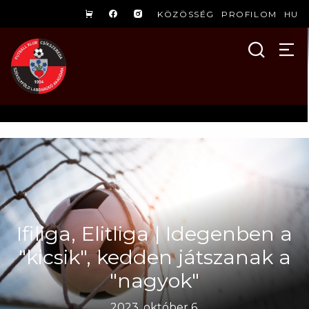
KÖZÖSSÉG
PROFILOM
HU
Ifiliga, Elitliga | Idegenben a
"kicsik", kedden játszanak a
"nagyok"
2023. október 6.