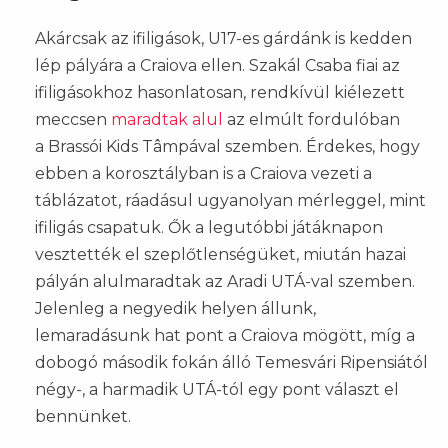
Akárcsak az ifiligások, U17-es gárdánk is kedden
lép pályára a Craiova ellen. Szakál Csaba fiai az
ifiligásokhoz hasonlatosan, rendkívül kiélezett
meccsen
maradtak alul
az elmúlt fordulóban
a Brassói Kids Tâmpával szemben. Érdekes, hogy
ebben a korosztályban is a Craiova vezeti a
táblázatot, ráadásul ugyanolyan mérleggel, mint
ifiligás csapatuk. Ők a legutóbbi játáknapon
vesztették el szeplőtlenségüket, miután hazai
pályán alulmaradtak az Aradi UTÁ-val szemben.
Jelenleg a negyedik helyen állunk,
lemaradásunk hat pont a Craiova mögött, míg a
dobogó második fokán álló Temesvári Ripensiától
négy-, a harmadik UTÁ-tól egy pont választ el
bennünket.