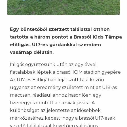
Egy büntetőből szerzett találattal otthon
tartotta a három pontot a Brassói Kids Tâmpa
elitligás, U17-es gárdánkkal szemben
vasárnap délután.
Ifiligás együttesünk után az egy évvel
fiatalabbak léptek a brassói ICIM stadion gyepére.
Az U17-es Elitligában lejátszott találkozón
ugyanaz az eredmény született mint az U18-as
meccsen, ráadásul ahhoz hasonlóan egy
tizenegyes döntött a hazaiak javára. A
különbséget az jelentette az idősebbek
mérkőzéséhez képest, hogy a brassói U17-esek
vezető találatukat követően valóságos