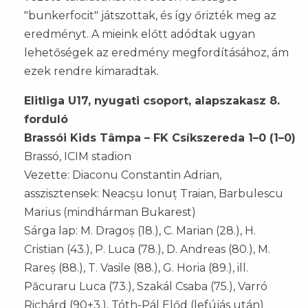
"bunkerfocit" játszottak, és így őrizték meg az
eredményt. A mieink előtt adódtak ugyan
lehetőségek az eredmény megfordításához, ám
ezek rendre kimaradtak.
Elitliga U17, nyugati csoport, alapszakasz 8.
forduló
Brassói Kids Tâmpa – FK Csíkszereda 1–0 (1–0)
Brassó, ICIM stadion
Vezette: Diaconu Constantin Adrian,
asszisztensek: Neacșu Ionuț Traian, Barbulescu
Marius (mindhárman Bukarest)
Sárga lap: M. Dragoș (18.), C. Marian (28.), H.
Cristian (43.), P. Luca (78.), D. Andreas (80.), M.
Rareș (88.), T. Vasile (88.), G. Horia (89.), ill.
Păcuraru Luca (73.), Szakál Csaba (75.), Varró
Richárd (90+3.), Tóth-Pál Előd (lefújás után)