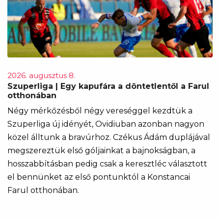
2026. augusztus 8.
Szuperliga | Egy kapufára a döntetlentől a Farul
otthonában
Négy mérkőzésből négy vereséggel kezdtük a
Szuperliga új idényét, Ovidiuban azonban nagyon
közel álltunk a bravúrhoz. Czékus Ádám duplájával
megszereztük első góljainkat a bajnokságban, a
hosszabbításban pedig csak a keresztléc választott
el bennünket az első pontunktól a Konstancai
Farul otthonában.