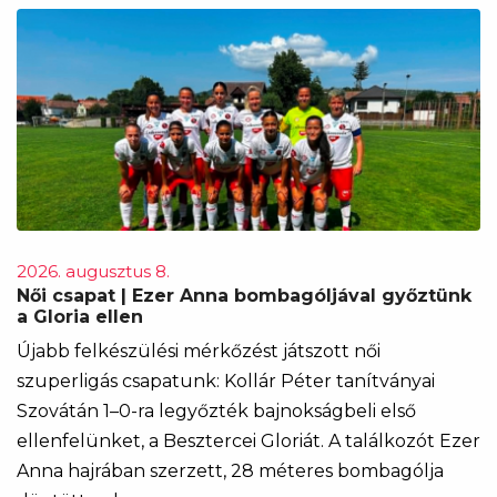
2026. augusztus 8.
Női csapat | Ezer Anna bombagóljával győztünk
a Gloria ellen
Újabb felkészülési mérkőzést játszott női
szuperligás csapatunk: Kollár Péter tanítványai
Szovátán 1–0-ra legyőzték bajnokságbeli első
ellenfelünket, a Besztercei Gloriát. A találkozót Ezer
Anna hajrában szerzett, 28 méteres bombagólja