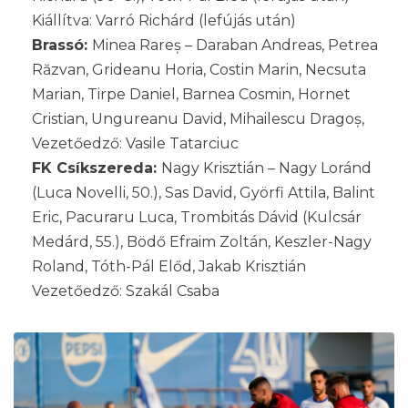
Kiállítva: Varró Richárd (lefújás után)
Brassó:
Minea Rareș – Daraban Andreas, Petrea
Răzvan, Grideanu Horia, Costin Marin, Necsuta
Marian, Tirpe Daniel, Barnea Cosmin, Hornet
Cristian, Ungureanu David, Mihailescu Dragoș,
Vezetőedző: Vasile Tatarciuc
FK Csíkszereda:
Nagy Krisztián – Nagy Loránd
(Luca Novelli, 50.), Sas David, Györfi Attila, Balint
Eric, Pacuraru Luca, Trombitás Dávid (Kulcsár
Medárd, 55.), Bödő Efraim Zoltán, Keszler-Nagy
Roland, Tóth-Pál Előd, Jakab Krisztián
Vezetőedző: Szakál Csaba