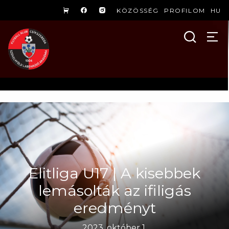
KÖZÖSSÉG
PROFILOM
HU
Elitliga U17 | A kisebbek
lemásolták az ifiligás
eredményt
2023. október 1.