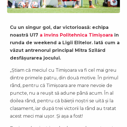
Cu un singur gol, dar victorioasă: echipa
noastră U17
a învins Politehnica Timișoara
în
runda de weekend a Ligii Elitelor. Iată cum a
văzut antrenorul principal Mitra Szilárd
desfășurarea jocului.
„Știam că meciul cu Timișoara va fi cel mai greu
dintre primele patru, din două motive. În primul
rând, pentru că Timișoara are mare nevoie de
puncte, nu a reușit să adune până acum. În al
doilea rând, pentru că băieții noștri se uită și la
clasament, iar după trei victorii la rând au tratat
acest meci mai ușor. Și așa a fost!