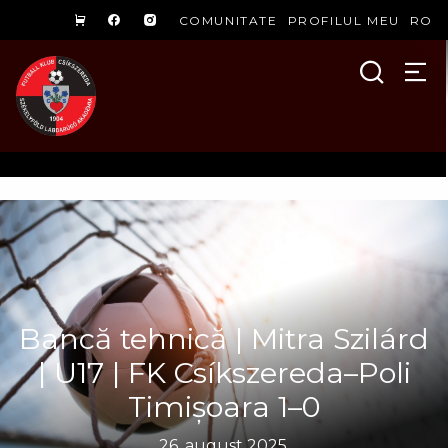
COMUNITATE
PROFILUL MEU
RO
Bancă tehnică | Mitra Szilárd
| U17 | FK Csíkszereda–Poli
Timișoara 1–0
26. august 2025.