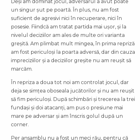
Deși am dominat jocul, adversarul a avut poate
un singur șut pe poartă. În plus, nu am fost
suficient de agresivi nici în recuperare, nici în
posesie. Fiindcă am tratat partida mai ușor, și la
nivelul deciziilor am ales de multe ori varianta
greșită. Am plimbat mult mingea, în prima repriză
am fost periculoși la poarta adversă, dar din cauza
impreciziilor și a deciziilor greșite nu am reușit să
marcăm.
În repriza a doua tot noi am controlat jocul, dar
deja se simțea oboseala jucătorilor și nu am reușit
să fim periculoși. După schimbări și trecerea la trei
fundași și doi atacanți, am pus o presiune mai
mare pe adversar și am înscris golul după un
corner.
Per ansamblu nu a fost un meci rău, pentru că