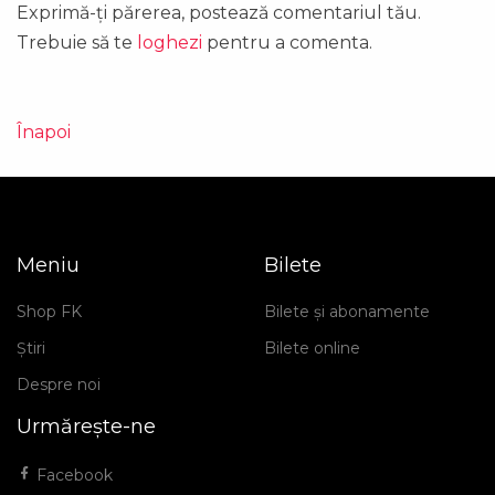
Exprimă-ți părerea, postează comentariul tău.
Trebuie să te
loghezi
pentru a comenta.
Înapoi
Meniu
Bilete
Shop FK
Bilete și abonamente
Știri
Bilete online
Despre noi
Urmărește-ne
Facebook