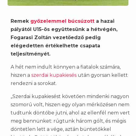
Remek
győzelemmel búcsúzott
a hazai
pályától U15-ös együttesünk a hétvégén,
Fogarasi Zoltán vezetőedző pedig
elégedetten értékelhette csapata
teljesítményét.
A hét nem indult könnyen a fiatalok számára,
hiszen a
szerdai kupakiesés
után gyorsan kellett
rendezni a sorokat.
„Szerdai kupakiesést követően mindenki nagyon
szomorú volt, hiszen egy olyan mérkőzésen nem
tudtunk döntőbe jutni, ahol az ellenfél nem vert
meg bennünket: rúgtunk három gólt, és mégis
döntetlen lett a vége, aztán büntetőkkel