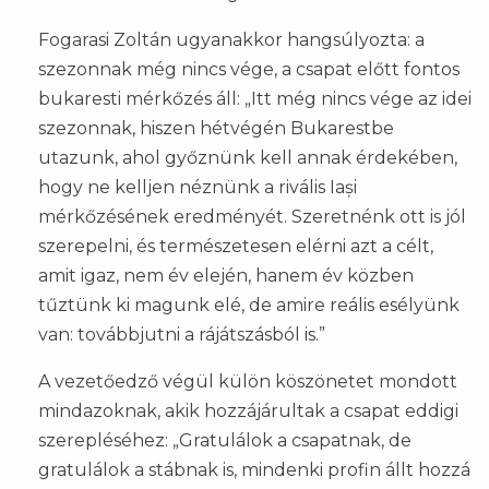
Fogarasi Zoltán ugyanakkor hangsúlyozta: a
szezonnak még nincs vége, a csapat előtt fontos
bukaresti mérkőzés áll: „Itt még nincs vége az idei
szezonnak, hiszen hétvégén Bukarestbe
utazunk, ahol győznünk kell annak érdekében,
hogy ne kelljen néznünk a rivális Iași
mérkőzésének eredményét. Szeretnénk ott is jól
szerepelni, és természetesen elérni azt a célt,
amit igaz, nem év elején, hanem év közben
tűztünk ki magunk elé, de amire reális esélyünk
van: továbbjutni a rájátszásból is.”
A vezetőedző végül külön köszönetet mondott
mindazoknak, akik hozzájárultak a csapat eddigi
szerepléséhez: „Gratulálok a csapatnak, de
gratulálok a stábnak is, mindenki profin állt hozzá