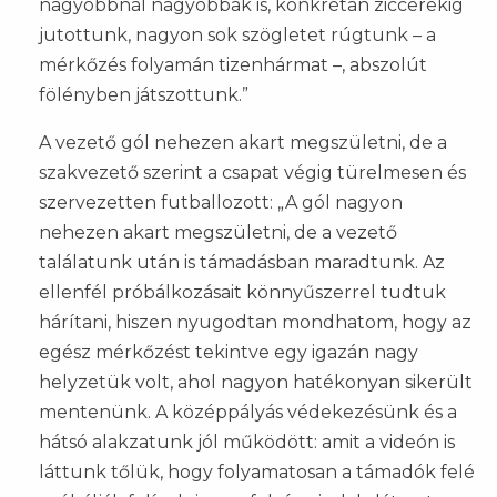
nagyobbnál nagyobbak is, konkrétan ziccerekig
jutottunk, nagyon sok szögletet rúgtunk – a
mérkőzés folyamán tizenhármat –, abszolút
fölényben játszottunk.”
A vezető gól nehezen akart megszületni, de a
szakvezető szerint a csapat végig türelmesen és
szervezetten futballozott: „A gól nagyon
nehezen akart megszületni, de a vezető
találatunk után is támadásban maradtunk. Az
ellenfél próbálkozásait könnyűszerrel tudtuk
hárítani, hiszen nyugodtan mondhatom, hogy az
egész mérkőzést tekintve egy igazán nagy
helyzetük volt, ahol nagyon hatékonyan sikerült
mentenünk. A középpályás védekezésünk és a
hátsó alakzatunk jól működött: amit a videón is
láttunk tőlük, hogy folyamatosan a támadók felé