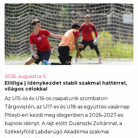
2026. augusztus 5.
Elitliga | Idénykezdet stabil szakmai háttérrel,
világos célokkal
Az U15-ös és U16-os csapatunk szombaton
Târgoviștén, az U17-es és U18-as együttes vasárnap
Pitești-en kezdi meg idegenben a 2026–2027-es
bajnoki idényt. A rajt előtt Dusinszki Zoltánnal, a
Székelyföld Labdarúgó Akadémia szakmai