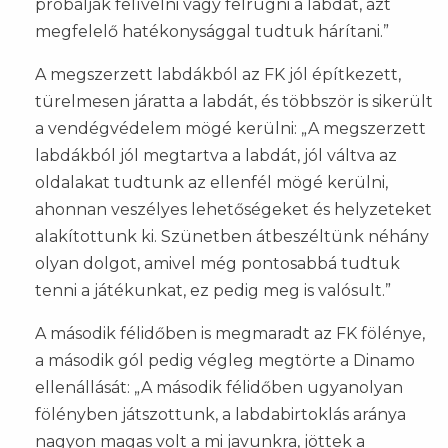
próbálják felívelni vagy felrúgni a labdát, azt
megfelelő hatékonysággal tudtuk hárítani.”
A megszerzett labdákból az FK jól építkezett,
türelmesen járatta a labdát, és többször is sikerült
a vendégvédelem mögé kerülni: „A megszerzett
labdákból jól megtartva a labdát, jól váltva az
oldalakat tudtunk az ellenfél mögé kerülni,
ahonnan veszélyes lehetőségeket és helyzeteket
alakítottunk ki. Szünetben átbeszéltünk néhány
olyan dolgot, amivel még pontosabbá tudtuk
tenni a játékunkat, ez pedig meg is valósult.”
A második félidőben is megmaradt az FK fölénye,
a második gól pedig végleg megtörte a Dinamo
ellenállását: „A második félidőben ugyanolyan
fölényben játszottunk, a labdabirtoklás aránya
nagyon magas volt a mi javunkra, jöttek a