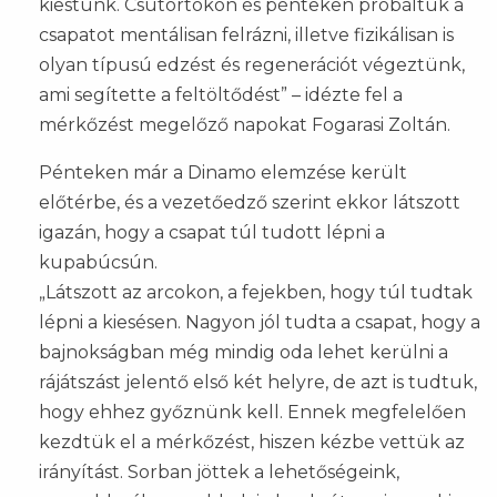
kiestünk. Csütörtökön és pénteken próbáltuk a
csapatot mentálisan felrázni, illetve fizikálisan is
olyan típusú edzést és regenerációt végeztünk,
ami segítette a feltöltődést” – idézte fel a
mérkőzést megelőző napokat Fogarasi Zoltán.
Pénteken már a Dinamo elemzése került
előtérbe, és a vezetőedző szerint ekkor látszott
igazán, hogy a csapat túl tudott lépni a
kupabúcsún.
„Látszott az arcokon, a fejekben, hogy túl tudtak
lépni a kiesésen. Nagyon jól tudta a csapat, hogy a
bajnokságban még mindig oda lehet kerülni a
rájátszást jelentő első két helyre, de azt is tudtuk,
hogy ehhez győznünk kell. Ennek megfelelően
kezdtük el a mérkőzést, hiszen kézbe vettük az
irányítást. Sorban jöttek a lehetőségeink,