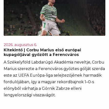
2026. augusztus 6.
Kitekintő | Corbu Marius első európai
kupagóljával győzött a Ferencváros
A Székelyföld Labdarúgó Akadémia neveltje, Corbu
Marius szerezte a Ferencváros győztes gólját szerda
este az UEFA Európa-liga selejtezőjének harmadik
fordulójában, így a magyar rekordbajnok 1–0-s
előnyből várhatja a Górnik Zabrze elleni
lengyelországi visszavágót.