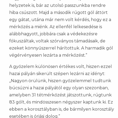
helyzetek is, bár az utolsó passzunkba rendre
hiba csúszott. Majd a második rúgott gól áttört
egy gátat, utána már nem volt kérdés, hogy ez a
mérkőzés a miénk. Az ellenfél lelkesedése is
alábbhagyott, jobbára csak a védekezésre
fókuszáltak, voltak szórványos támadásaik, de
ezeket könnyűszerrel hárítottuk. A harmadik gól
végérvényesen lezárta a mérkőzést.”
A győzelem különösen értékes volt, hiszen ezzel
hazai pályán sikerült szépen lezárni az idényt:
„Nagyon örülünk, hiszen győzelemmel tudtunk
búcsúzni a hazai pályától egy olyan szezonban,
amelyben 31 tétmérkőzést játszottunk, rúgtunk
83 gólt, és mindösszesen négyszer kaptunk ki. Ez
ebben a korosztályban is, de bármilyen korosztály
esetében is óriási dolog.”