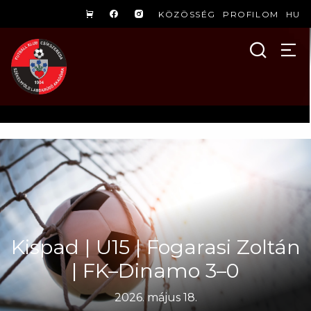
KÖZÖSSÉG
PROFILOM
HU
Kispad | U15 | Fogarasi Zoltán
| FK–Dinamo 3–0
2026. május 18.